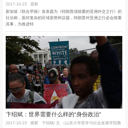
2017-10-23
观察
新加坡《联合早报》发表题为《特朗普须慎重的亚洲外交之行》的
社论称，面对复杂的区域形势和议题，特朗普对亚洲之行必会慎重
其事，为推进特
卞绍斌：世界需要什么样的“身份政治”
2017-10-23
观察
卞绍斌/ 文 （山东大学哲学与社会发展学院教