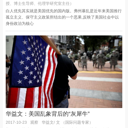
授、博士生导师、伦理学研究室主任）
白人优先其实就是美国优先的国内版。弗州暴乱是近年来美国推行
孤立主义、保守主义政策所结出的一个恶果,反映了美国社会中以
身份政治为核心
华益文：美国乱象背后的“灰犀牛”
2017-10-23
观察
华益文/ 文 （国际问题专家）