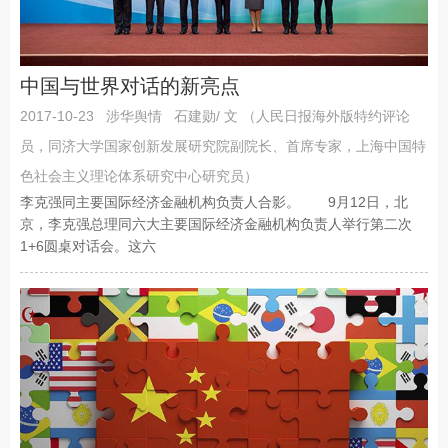
中国与世界对话的新亮点
2017-10-23
涉华舆情
石建勋/ 文 （人民日报海外版特约评论
员，同济大学国家创新发展研究院副院长、首席专家，上海中国特
色社会主义理论体系研究中心研究员）
李克强同主要国际经济金融机构负责人合影。 9月12日，北
京，李克强总理同六大主要国际经济金融机构负责人举行第二次
1+6圆桌对话会。这六