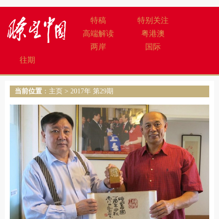
特稿
特别关注
高端解读
粤港澳
两岸
国际
往期
当前位置
：
主页
>
2017年 第29期