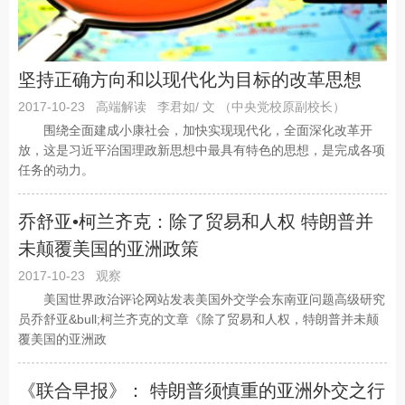
坚持正确方向和以现代化为目标的改革思想
2017-10-23
高端解读
李君如/ 文 （中央党校原副校长）
围绕全面建成小康社会，加快实现现代化，全面深化改革开
放，这是习近平治国理政新思想中最具有特色的思想，是完成各项
任务的动力。
乔舒亚•柯兰齐克：除了贸易和人权 特朗普并
未颠覆美国的亚洲政策
2017-10-23
观察
美国世界政治评论网站发表美国外交学会东南亚问题高级研究
员乔舒亚&bull;柯兰齐克的文章《除了贸易和人权，特朗普并未颠
覆美国的亚洲政
《联合早报》： 特朗普须慎重的亚洲外交之行