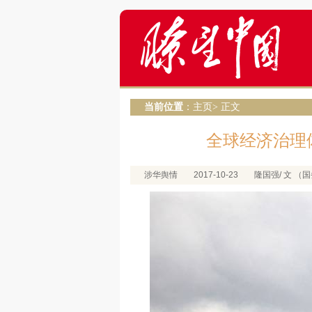
当前位置
：
主页
> 正文
全球经济治理
涉华舆情
2017-10-23
隆国强/ 文 