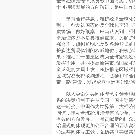
全球经济治理体系贡献中国方案，引
于可持续发展的方向演进，是中国作
坚持合作共赢，维护经济全球化的
到，一些发达国家的反全球化声浪与
度警惕、做好预案。应当认识到，维
济治理体系不是要推倒重来、另起炉
强合作，旗帜鲜明地反对各种形式的
护多边贸易体制的权威地位，积极参
果；推动二十国集团成为全球宏观经
发挥作用，共同提高新兴市场国家和
全球化的大局出发，积极推进区域经
区域贸易安排谈判进程；弘扬和平合
带一路”建设，发起成立亚洲基础设
以人类命运共同体理念引领全球经
系的决策机制正在从美国一国主导演
这一转变。中国作为世界第二大经济
同体，推动全球经济治理体系变革。
有效的方向发展。二是贡献新的理念
治理规则体现更加公正合理的要求离
命运共同体等主张，弘扬共商共建共