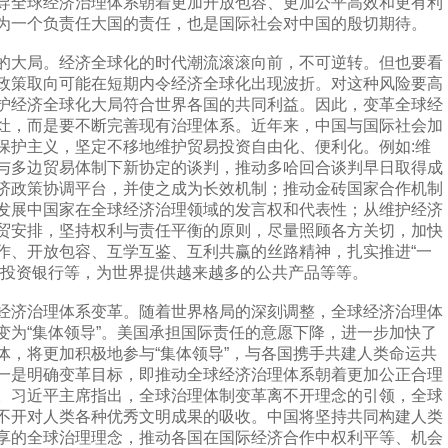
导全球经济治理体系朝着更加开放包容、更加公平高效和更有利
为一个负责任大国的责任，也是国际社会对中国的殷切期待。
大局。经济全球化的时代潮流滚滚向前，不可逆转。但也要看
政策取向可能在短期内令经济全球化出现波折。对这种风险要高
护经济全球化大局符合世界各国的共同利益。因此，变革全球经
灶，而是要不断完善现有治理体系。近年来，中国与国际社会加
保护主义，坚定不移地维护贸易投资自由化、便利化。例如:维
与多边贸易体制下新协定的谈判，推动多哈回合谈判早日取得成
济政策协调平台，并使之成为长效机制；推动金砖国家合作机制
发展中国家在全球经济治理领域的发言权和代表性；从维护经济
贸安排，坚持权利与责任平衡的原则，尽量照顾各方关切，加快
作、开放包容、互学互鉴、互利共赢的丝路精神，扎实推进“一
施投资银行等，为世界提供越来越多的公共产品等等。
济治理体系变革。随着世界格局的深刻调整，全球经济治理体
变为“集体领导”。美国承担国际责任的意愿下降，进一步加快了
体，将更加积极地参与“集体领导”，与各国携手共建人类命运共
一是明确变革目标，即推动全球经济治理体系朝着更加公正合理
。习近平主席指出，全球治理体制变革离不开理念的引领，全球
不开对人类各种优秀文明成果的吸收。中国将坚持共同构建人类
享的全球治理理念，推动各国在国际经济合作中权利平等、机会