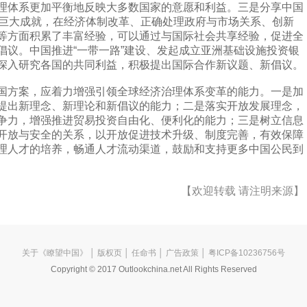
理体系更加平衡地反映大多数国家的意愿和利益。三是分享中国
得巨大成就，在经济体制改革、正确处理政府与市场关系、创新
等方面积累了丰富经验，可以通过与国际社会共享经验，促进全
倡议。中国推进“一带一路”建设、发起成立亚洲基础设施投资银
深入研究各国的共同利益，积极提出国际合作新议题、新倡议。
方案，应着力增强引领全球经济治理体系变革的能力。一是加
提出新理念、新理论和新倡议的能力；二是落实开放发展理念，
争力，增强推进贸易投资自由化、便利化的能力；三是树立信息
开放与安全的关系，以开放促进技术升级、制度完善，有效保障
理人才的培养，畅通人才流动渠道，鼓励和支持更多中国公民到
【欢迎转载 请注明来源】
关于《瞭望中国》
│
版权页
│
任命书
│
广告政策
│ 粤ICP备10236756号
Copyright © 2017 Outlookchina.net All Rights Reserved