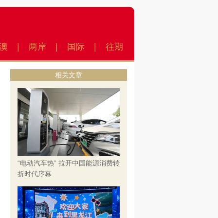
澳
|
两岸
|
国际
|
往期
相关文章
“电动汽车热” 拉开中国能源消费转
折时代序幕