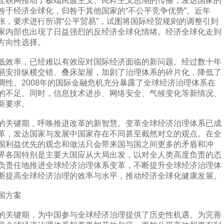
互联网推动了极端民族主义、民粹主义思潮的传播，发达国家的
咎于经济全球化，归咎于其他国家的“不公平竞争优势”。近年
张，要求进行所谓“公平贸易”，试图将国际经贸规则的调整引到
家内部也出现了日益强烈的反经济全球化情绪。经济全球化走到
方向性选择。
效率，已经难以有效应对国际经济面临的新问题。经过数十年
易安排纵横交错、叠床架屋，加剧了治理体系的碎片化，降低了
调性。2008年的国际金融危机充分暴露了全球经济治理体系在
的不足。同时，信息技术进步、网络安全、气候变化等新情况、
新要求。
关键期，呼唤推进改革的新智慧。变革全球经济治理体系已成
革，发达国家与发展中国家存在不同甚至截然对立的观点。在全
国利益优先的观念和做法只会带来国与国之间更多的矛盾和冲
界各国特别是主要大国应从大局出发，以对全人类高度负责的态
负责任地推进全球经济治理体系变革，不断提升全球经济治理体
断提高全球经济治理的效率与水平，推动经济全球化健康发展。
国方案
关键期，为中国参与全球经济治理提供了历史性机遇。为完善