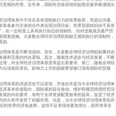
可忽视的作用。近年来，国际性非政府组织如雨后春笋般涌现出
。
治理体系中不存在具有强制执行力的世界政府，而是以沟通、
依靠各参与主体的合作来实现治理目标。世界贸易组织由于具有
虎”，在一定程度上具有执行协定的强制性，但对违规成员最严厉
易报复措施。大多数全球经济治理机制缺乏规则执行的强制性，
受损。
理体系是不断演进的。首先，大多数全球经济治理机制秉持由
发展和完善的内在逻辑。其次，随着技术进步与经济发展，不断
处理，对全球经济治理体系变革提出新要求。第三，随着全球经
力出现相应变化。影响力上升的国家希望修订现有国际经贸规
理体系的演进历史可以发现，开放合作是当今全球经济治理体
是其基本价值取向，国际规则旨在推动、维护和规范跨境经贸活
发展的内在要求，有利于全球资源配置效率的提高，促进了经济
和持久和平发挥了积极作用。但是，当今全球经济治理体系也存
危机后的世界经济低迷期，这些不足表现得更加突出，因而变革全