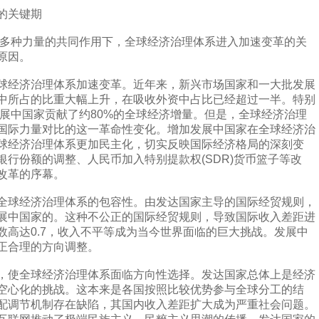
的关键期
多种力量的共同作用下，全球经济治理体系进入加速变革的关
原因。
经济治理体系加速变革。近年来，新兴市场国家和一大批发展
中所占的比重大幅上升，在吸收外资中占比已经超过一半。特别
发展中国家贡献了约80%的全球经济增量。但是，全球经济治理
国际力量对比的这一革命性变化。增加发展中国家在全球经济治
球经济治理体系更加民主化，切实反映国际经济格局的深刻变
行份额的调整、人民币加入特别提款权(SDR)货币篮子等改
改革的序幕。
球经济治理体系的包容性。由发达国家主导的国际经贸规则，
展中国家的。这种不公正的国际经贸规则，导致国际收入差距进
数高达0.7，收入不平等成为当今世界面临的巨大挑战。发展中
正合理的方向调整。
使全球经济治理体系面临方向性选择。发达国家总体上是经济
空心化的挑战。这本来是各国按照比较优势参与全球分工的结
配调节机制存在缺陷，其国内收入差距扩大成为严重社会问题。