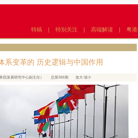
特稿
|
特别关注
|
高端解读
|
粤港
体系变革的 历史逻辑与中国作用
（国务院发展研究中心副主任）
总第366期
放大
缩小