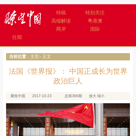
特稿
特别关注
高端解读
粤港澳
两岸
国际
往期
当前位置
：
主页
> 正文
法国《世界报》： 中国正成长为世界
政治巨人
聚焦中国
2017-10-23
总第366期
放大
缩小