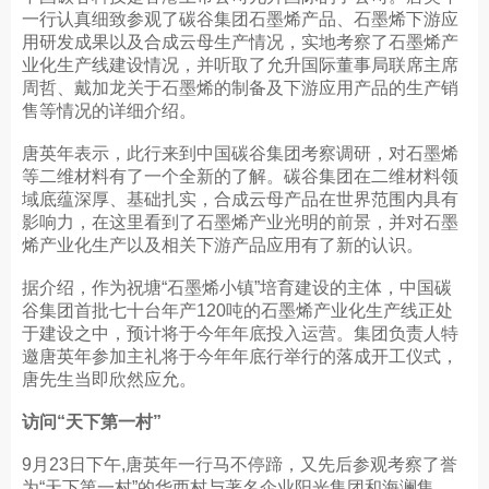
一行认真细致参观了碳谷集团石墨烯产品、石墨烯下游应
用研发成果以及合成云母生产情况，实地考察了石墨烯产
业化生产线建设情况，并听取了允升国际董事局联席主席
周哲、戴加龙关于石墨烯的制备及下游应用产品的生产销
售等情况的详细介绍。
唐英年表示，此行来到中国碳谷集团考察调研，对石墨烯
等二维材料有了一个全新的了解。碳谷集团在二维材料领
域底蕴深厚、基础扎实，合成云母产品在世界范围内具有
影响力，在这里看到了石墨烯产业光明的前景，并对石墨
烯产业化生产以及相关下游产品应用有了新的认识。
据介绍，作为祝塘“石墨烯小镇”培育建设的主体，中国碳
谷集团首批七十台年产120吨的石墨烯产业化生产线正处
于建设之中，预计将于今年年底投入运营。集团负责人特
邀唐英年参加主礼将于今年年底行举行的落成开工仪式，
唐先生当即欣然应允。
访问“天下第一村”
9月23日下午,唐英年一行马不停蹄，又先后参观考察了誉
为“天下第一村”的华西村与著名企业阳光集团和海澜集