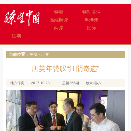
特稿
特别关注
高端解读
粤港澳
两岸
国际
往期
当前位置
：
主页
> 正文
唐英年赞叹“江阴奇迹”
地方传真
2017-10-23
总第366期
放大
缩小