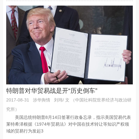
特朗普对华贸易战是开“历史倒车”
2017-08-31
涉华舆情
刘玮/ 文 （中国社科院世界经济与政治研
究所）
美国总统特朗普8月14日签署行政备忘录，指示美国贸易代表
莱特希泽根据《1974年贸易法》对中国在技术转让等知识产权领
域的贸易行为发起3