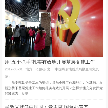
用“五个抓手”扎实有效地开展基层党建工作
2017-08-31
地方
刁鹏程/ 文 （中国煤炭地质总局勘查研究总
院）
党支部是党最基本的组织，是党全部工作和战斗力的基础。在
新形势下基层党建工作如何扎实有效的开展？怎样才能充分发挥党
的凝聚力、影响
吴敦义就任中国国民党主席 国台办表态