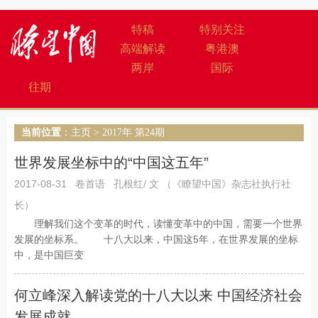
特稿
特别关注
高端解读
粤港澳
两岸
国际
往期
当前位置
：
主页
>
2017年 第24期
世界发展坐标中的“中国这五年”
2017-08-31
卷首语
孔根红/ 文 （《瞭望中国》杂志社执行社
长）
理解我们这个变革的时代，读懂变革中的中国，需要一个世界
发展的坐标系。 十八大以来，中国这5年，在世界发展的坐标
中，是中国巨变
何立峰深入解读党的十八大以来 中国经济社会
发展成就