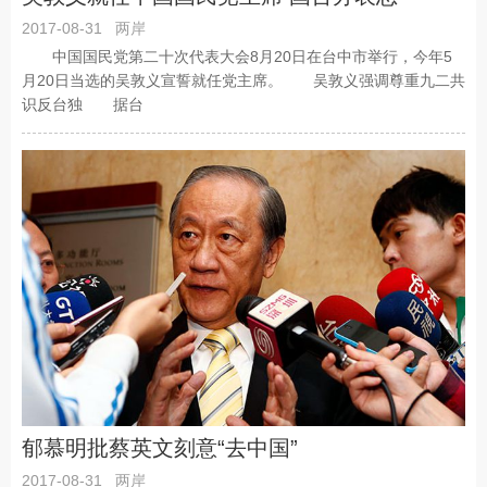
2017-08-31
两岸
中国国民党第二十次代表大会8月20日在台中市举行，今年5
月20日当选的吴敦义宣誓就任党主席。 吴敦义强调尊重九二共
识反台独 据台
郁慕明批蔡英文刻意“去中国”
2017-08-31
两岸