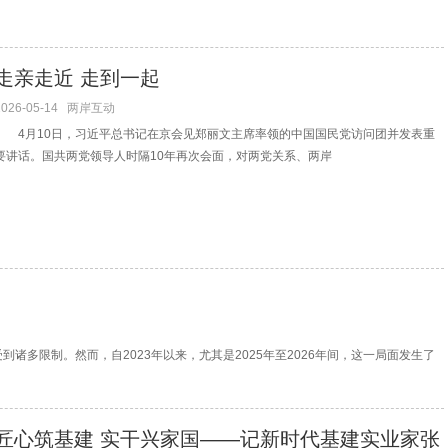
走亲走近 走到一起
2026-05-14
两岸互动
4月10日，习近平总书记在京会见郑丽文主席率领的中国国民党访问团并发表重
要讲话。国共两党领导人时隔10年再次会面，对两党关系、两岸
多限制。然而，自2023年以来，尤其是2025年至2026年间，这一局面发生了
匠心筑基建 实干兴家国——记新时代基建实业家张