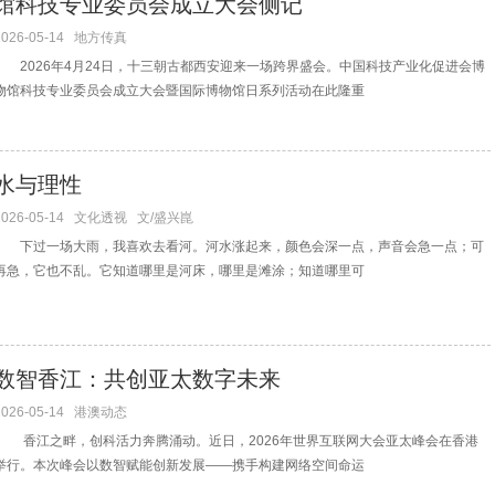
馆科技专业委员会成立大会侧记
2026-05-14
地方传真
2026年4月24日，十三朝古都西安迎来一场跨界盛会。中国科技产业化促进会博
物馆科技专业委员会成立大会暨国际博物馆日系列活动在此隆重
水与理性
2026-05-14
文化透视
文/盛兴崑
下过一场大雨，我喜欢去看河。河水涨起来，颜色会深一点，声音会急一点；可
再急，它也不乱。它知道哪里是河床，哪里是滩涂；知道哪里可
数智香江：共创亚太数字未来
2026-05-14
港澳动态
香江之畔，创科活力奔腾涌动。近日，2026年世界互联网大会亚太峰会在香港
举行。本次峰会以数智赋能创新发展——携手构建网络空间命运