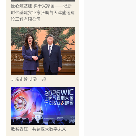
匠心筑基建 实干兴家国——记新
时代基建实业家张鹏与天津盛运建
设工程有限公司
走亲走近 走到一起
数智香江：共创亚太数字未来