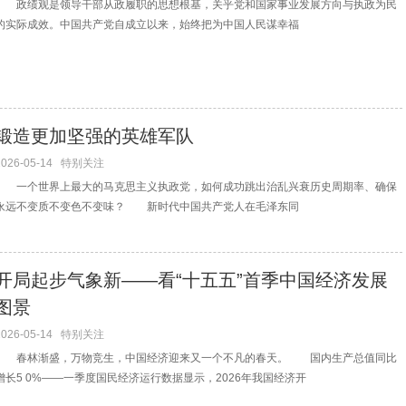
政绩观是领导干部从政履职的思想根基，关乎党和国家事业发展方向与执政为民
的实际成效。中国共产党自成立以来，始终把为中国人民谋幸福
锻造更加坚强的英雄军队
2026-05-14
特别关注
一个世界上最大的马克思主义执政党，如何成功跳出治乱兴衰历史周期率、确保
永远不变质不变色不变味？ 新时代中国共产党人在毛泽东同
开局起步气象新——看“十五五”首季中国经济发展
图景
2026-05-14
特别关注
春林渐盛，万物竞生，中国经济迎来又一个不凡的春天。 国内生产总值同比
增长5 0%——一季度国民经济运行数据显示，2026年我国经济开