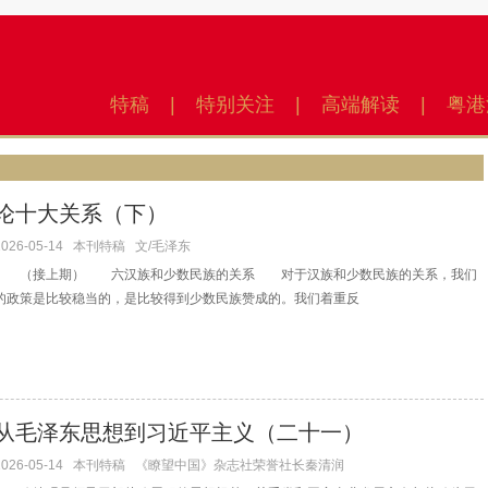
特稿
|
特别关注
|
高端解读
|
粤港
论十大关系（下）
2026-05-14
本刊特稿
文/毛泽东
（接上期） 六汉族和少数民族的关系 对于汉族和少数民族的关系，我们
的政策是比较稳当的，是比较得到少数民族赞成的。我们着重反
从毛泽东思想到习近平主义（二十一）
2026-05-14
本刊特稿
《瞭望中国》杂志社荣誉社长秦清润