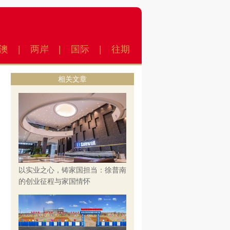
澳
|
两岸
|
国际
|
往期
相关文章
以实业之心，铸家国担当：徐普南
的创业征程与家国情怀