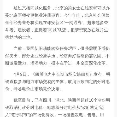
通过京雄同城化服务，北京的梁女士在雄安就可以办
妥北京医师变更执业注册事宜。今年年内，北京社会保险
全部经办业务将实现在雄安新区“一网通办”。越来越多奋
斗者、建设者，正循着“同城”轨迹，把梦想安放在这片生
机勃勃的土地。
当前，我国新旧动能转换任务艰巨，供强需弱矛盾仍
然突出，部分企业经营承压，经济向好基础仍需巩固。不
断激发活力、增添动力，根本在于进一步全面深化改革。
4月9日，《四川电力中长期市场实施细则》发布，明
确直接参与电力市场交易的主体，取消行政制定的分时电
价，峰谷电价由市场竞价决定。
截至目前，已有四川、湖北、陕西等超过10个省份明
确取消行政分时电价，标志着分时电价从“政府核定”迈
入“随行就市”的市场化阶段，一场覆盖发电、售电、用