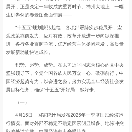
展开，正是决定一年收成的重要时节。神州大地上，一幅
生机盎然的春景图全面铺展——
“十五五”规划恢弘起笔，各项部署蹄疾步稳展开，宏
观政策靠前发力、应对有效，改革开放进一步向纵深推
进，各行各业百舸争流，亿万经营主体扬帆竞发，高质量
发展新动能快速成长。
积势、起势、成势。在以习近平同志为核心的党中央
坚强领导下，全党全国各族人民万众一心、砥砺前行，中
国经济起势有力，以奋进之姿，努力实现全年经济社会发
展目标任务，确保“十五五”开好局、起好步。
（一）
4月16日，国家统计局发布2026年一季度国民经济运
行情况。面对外部不稳定不确定因素明显增多、地缘冲突
影响外溢扩散，中国经济交出亮眼答卷。