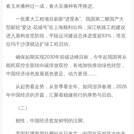
春玉米播种过一成，春大豆播种有序推进。
一批重大工程项目刷新“进度条”。我国第二艘国产大
型邮轮“爱达·花城号”在上海顺利出坞，深江铁路工程建设
进入盾构攻坚阶段，平陆运河建设总体进度超93%，塔克
拉玛干沙漠锁边扩绿工程启动。
确保如期实现2030年前碳达峰目标，今年起我国将从
能耗双控全面转向碳排放双控，各地加快推动绿色转型，
中国经济绿色发展底色更足、动力更强……
从起势看走势，从首季看全年。如同澎湃春潮，2026
年中国经济的开篇，汇聚着稳健前行的厚势与后劲。
（二）
韧性，中国经济愈发鲜明的注脚。
美国彭博新闻社网站近日发文：中国在应对此次中东