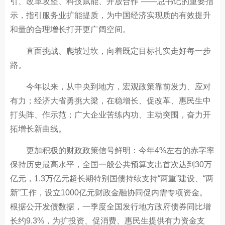
引、改革攻坚、科技赋能、开放合作”——总书记的重要指
示，指引服务业扩能提质，为中国经济实现质的有效提升
和量的合理增长打开更广阔空间。
直面挑战、爬坡过坎，向着既定目标扎实走好每一步
路。
今年以来，从中央到地方，宏观政策靠前发力、应对
有力；经济大省勇挑大梁，在稳增长、促改革、惠民生中
打头阵、作示范；广大企业苦练内功、主动突围，奋力开
拓增长新曲线。
更加积极的财政政策信号鲜明：今年4%左右的赤字率
保持历史最高水平，全国一般公共预算支出首次达到30万
亿元，1.3万亿元超长期特别国债持续支持“两重”建设、“两
新”工作，设立1000亿元财政金融协同促内需专项资金。
根据公开发债数据，一季度全国发行地方政府债券同比增
长约9.3%，为扩投资、促消费、惠民生提供有力资金支