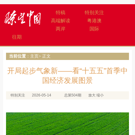
特稿
特别关注
高端解读
粤港澳
两岸
国际
往期
当前位置
：
主页
> 正文
开局起步气象新——看“十五五”首季中
国经济发展图景
特别关注
2026-05-14
总第504期
放大
缩小