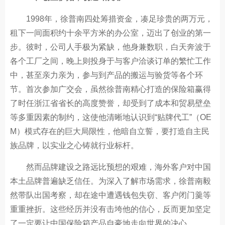
1998年，徐普南四处筹措资金，凑足珍贵的两万元，
租下一间面积约十余平方米的办公室，迈出了创业的第一
步。彼时，公司人手极为紧缺，他身兼数职，白天奔波于
各个工厂之间，晚上则投身于与客户洽谈订单的繁忙工作
中，甚至亲力亲为，参与到产品的搬运与验货等各个环
节。首次参加广交会，虽然徐普南精心打造的保险箱赢得
了时任浙江省省长的高度赞誉，却受到了成本和贸易壁垒
等多重因素的制约，这使他清晰地认识到“贴牌代工”（OE
M）模式存在的巨大局限性，他暗自立誓，要打造自主民
族品牌，以实业之心铸就行业标杆。
然而品牌建设之路远比预想的艰难，海外客户对中国
本土品牌普遍缺乏信任。为深入了解市场需求，徐普南毅
然带队出国考察，却在途中遭遇钱包失窃、客户闭门羹等
重重挫折。这些经历并没有击垮他的信心，反而更加坚定
了一定要让中国保险箱产品自豪地走向世界的决心。