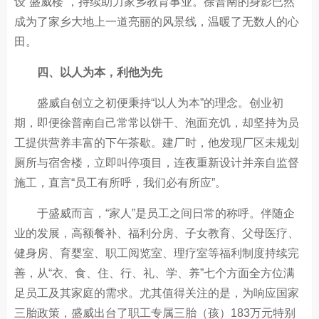
设“盛威楼”，持续助力家乡教育事业。徐普南的身影已然
成为了家乡大地上一道亮丽的风景线，温暖了无数人的心
田。
四、以人为本，利他为先
盛威自创立之初便秉持“以人为本”的理念。创业初
期，即便徐普南自己常常以饼干、泡面充饥，却坚持为员
工提供营养丰富的下午茶歇。建厂时，他发现厂区未规划
厕所与宿舍楼，立即叫停项目，连夜重新设计并亲自监督
施工，直言“员工有所呼，我们必有所应”。
于盛威而言，“家人”是员工之间日常的称呼。伴随企
业的发展，高额餐补、福利分房、子女教育、父母医疗、
健身房、育婴室、职工阅览室、理疗室等福利制度持续完
善，从“衣、食、住、行、礼、学、养”七个方面全方位满
足员工及其家庭的需求。尤其值得关注的是，为响应国家
三胎政策，盛威出台了职工专属三胎（孩）183万元特别