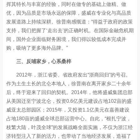
挥其特长与丰富的经验，同时在做专的基础上做精、做
优，因为品质是市场永远的保障，盛威在专业化与高品质
发展道路上持续深耕。徐普南感慨道：“得益于政府的政策
支持，我们把握了‘走出去’的正确时机。在国际金融危机期
间，国外企业面临财务困境，我们得以较低成本完成并
购，吸纳了更多海外品牌。”
三、反哺家乡，心系桑梓
2012年，浙江省委、省政府发出“浙商回归”的号召。
作为土生土长的北仑本地人，徐普南在离开家乡二十余年
后，终于迎来了回归的契机。2014年，他将盛威集团总部
从美国迁至宁波北仑，投资0.6亿美元建设占地102亩的盛
威亚太总部园区；2015年，又投资1.1亿美元在嘉善建设
占地180亩的盛威全球总部运营中心。自此，“根扎宁波，
枝繁大陆，叶茂全球”的发展战略全面实施，不仅为浙江经
济转型注入了新的活力，也带动了当地经济发展，造福了