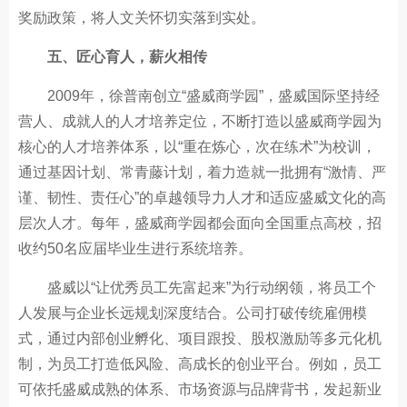
奖励政策，将人文关怀切实落到实处。
五、匠心育人，薪火相传
2009年，徐普南创立“盛威商学园”，盛威国际坚持经
营人、成就人的人才培养定位，不断打造以盛威商学园为
核心的人才培养体系，以“重在炼心，次在练术”为校训，
通过基因计划、常青藤计划，着力造就一批拥有“激情、严
谨、韧性、责任心”的卓越领导力人才和适应盛威文化的高
层次人才。每年，盛威商学园都会面向全国重点高校，招
收约50名应届毕业生进行系统培养。
盛威以“让优秀员工先富起来”为行动纲领，将员工个
人发展与企业长远规划深度结合。公司打破传统雇佣模
式，通过内部创业孵化、项目跟投、股权激励等多元化机
制，为员工打造低风险、高成长的创业平台。例如，员工
可依托盛威成熟的体系、市场资源与品牌背书，发起新业