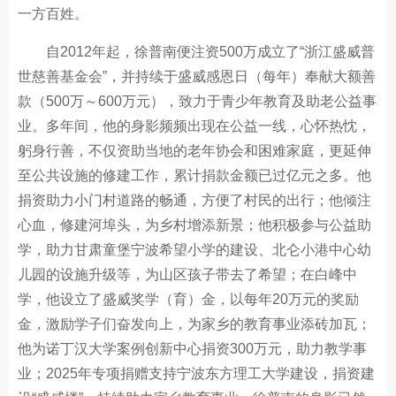
一方百姓。
自2012年起，徐普南便注资500万成立了“浙江盛威普
世慈善基金会”，并持续于盛威感恩日（每年）奉献大额善
款（500万～600万元），致力于青少年教育及助老公益事
业。多年间，他的身影频频出现在公益一线，心怀热忱，
躬身行善，不仅资助当地的老年协会和困难家庭，更延伸
至公共设施的修建工作，累计捐款金额已过亿元之多。他
捐资助力小门村道路的畅通，方便了村民的出行；他倾注
心血，修建河埠头，为乡村增添新景；他积极参与公益助
学，助力甘肃童堡宁波希望小学的建设、北仑小港中心幼
儿园的设施升级等，为山区孩子带去了希望；在白峰中
学，他设立了盛威奖学（育）金，以每年20万元的奖励
金，激励学子们奋发向上，为家乡的教育事业添砖加瓦；
他为诺丁汉大学案例创新中心捐资300万元，助力教学事
业；2025年专项捐赠支持宁波东方理工大学建设，捐资建