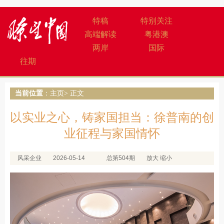
特稿
特别关注
高端解读
粤港澳
两岸
国际
往期
当前位置
：
主页
> 正文
以实业之心，铸家国担当：徐普南的创
业征程与家国情怀
风采企业
2026-05-14
总第504期
放大
缩小