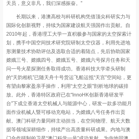
天员，意义非凡，我们深感振奋。”
长期以来，港澳高校与科研机构凭借顶尖科研实力与
国际化创新视野，持续为国家建设航天强国作出贡献。自
2010年起，香港理工大学一直积极参与国家的太空探索计
划，携手中国空间技术研究院研制太空仪器，利用先进地
形测量技术协助评估及选取合适的着陆点，先后协助国家
嫦娥三号、嫦娥四号、嫦娥五号、嫦娥六号探月任务和天
问一号火星探测任务取得成功。香港科技大学牵头研制
的“天韵相机”已随天舟十号货运飞船运抵“天宫”空间站，更
有望由黎家盈亲手操作，利用“太空之眼”剖析地球的碳排
放。此外，香港特区政府已在“InnoHK创新香港研发平
台”下成立香港太空机械人与能源中心，研发一款多功能月
面作业机械人暨可移动充电站，为嫦娥八号任务作出贡
献。澳门科研力量同样主动担当，在空间物理、航天大数
据等领域深耕细作，持续产出高质量科研成果。内地与澳
门合作研制的卫星“澳门科学一号”成功发射，为内地同澳