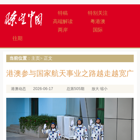
特稿
特别关注
高端解读
粤港澳
两岸
国际
往期
当前位置
：
主页
> 正文
港澳参与国家航天事业之路越走越宽广
港澳动态
2026-06-17
总第505期
放大
缩小