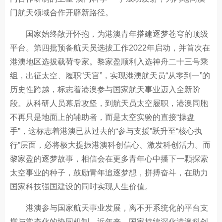
门航天领域合作开辟新路径。
国家始终敞开怀抱，为港澳青年搭建逐梦苍穹的顶级
平台。第四批预备航天员选拔工作2022年启动，并首次在
港澳地区选拔载荷专家。黎家盈顺利入选神舟二十三号乘
组，出征太空、履职“天宫”，实现港澳航天员“从零到一”的
历史性跨越，标志着港澳参与国家航天事业迈入全新阶
段。从科研人员幕后攻坚，到航天员太空履职，港澳同胞
不再只是地面上的辅助者，而是太空实验的直接“操盘
手”，这标志着港澳已从过去的“参与支援”跃升至“核心执
行”层面，必将极大提振港澳科创信心、激发科创活力。而
黎家盈的逐梦故事，相信会在更多青年心中播下一颗探索
太空事业的种子，鼓励青年追逐梦想，拼搏奋斗，在助力
国家科技强国建设的同时实现人生价值。
港澳参与国家航天事业发展，离不开系统化的平台支
撑与常态化的协同机制。近年来，国家持续深化港澳科创