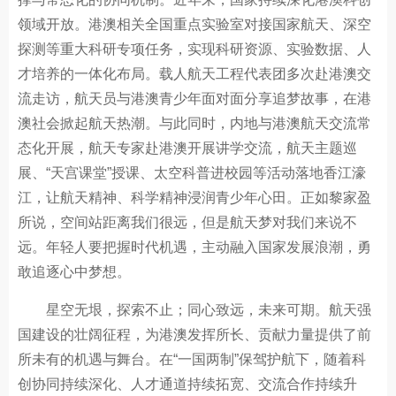
领域开放。港澳相关全国重点实验室对接国家航天、深空
探测等重大科研专项任务，实现科研资源、实验数据、人
才培养的一体化布局。载人航天工程代表团多次赴港澳交
流走访，航天员与港澳青少年面对面分享追梦故事，在港
澳社会掀起航天热潮。与此同时，内地与港澳航天交流常
态化开展，航天专家赴港澳开展讲学交流，航天主题巡
展、“天宫课堂”授课、太空科普进校园等活动落地香江濠
江，让航天精神、科学精神浸润青少年心田。正如黎家盈
所说，空间站距离我们很远，但是航天梦对我们来说不
远。年轻人要把握时代机遇，主动融入国家发展浪潮，勇
敢追逐心中梦想。
星空无垠，探索不止；同心致远，未来可期。航天强
国建设的壮阔征程，为港澳发挥所长、贡献力量提供了前
所未有的机遇与舞台。在“一国两制”保驾护航下，随着科
创协同持续深化、人才通道持续拓宽、交流合作持续升