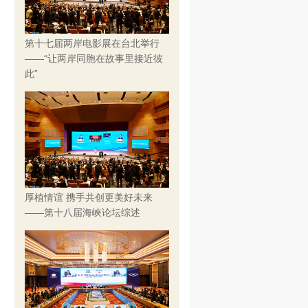
第十七届两岸电影展在台北举行
——“让两岸同胞在故事里接近彼
此”
厚植情谊 携手共创更美好未来
——第十八届海峡论坛综述