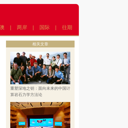
澳
|
两岸
|
国际
|
往期
相关文章
重塑深地之钥：面向未来的中国计
算岩石力学方法论