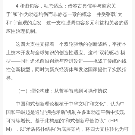
4.和谐包容，动态适应：借鉴古典儒学与道家关
于"和"作为动态均衡而非静态一致的概念，并受张载"太
和"宇宙观的启发，这一支柱强调包容多元利益相关者的适
应性治理机制。
这四大支柱支撑着一个双轮驱动的创新战略，平衡本
土技术开发与全球知识的创造性适应。这种"双轮驱动"模
型——同时追求前沿创新与渐进改进——挑战了传统的线
性创新模型，同时为新兴经济体和发达国家提供了实践指
导。
（一）理论构建：从哲学智慧到可操作协议
中国和式创新理论根植于中华文明“和文化”，认为中
国和平崛起是通过“拥抱矛盾”机制在多重动态平衡中实现
可持续增长。基于此构建的“和式创新母链协议”（HPI
M），以“矛盾拓扑结构”为底层架构，将四大支柱转化为可