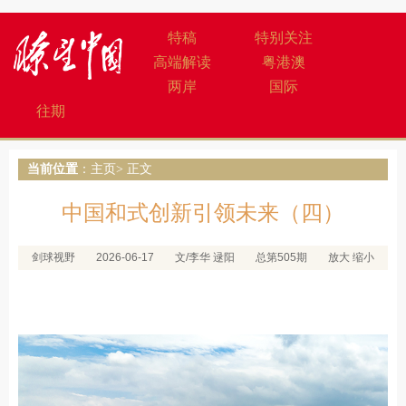
特稿
特别关注
高端解读
粤港澳
两岸
国际
往期
当前位置
：
主页
> 正文
中国和式创新引领未来（四）
剑球视野
2026-06-17
文/李华 逯阳
总第505期
放大
缩小