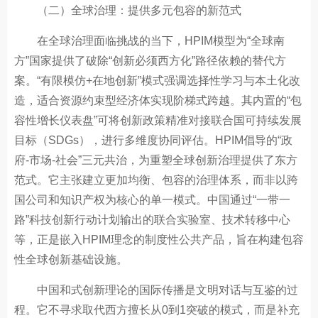
（二）全球治理：提供多元包容的新范式
在全球治理面临挑战的当下，HPIM模型为“全球南
方”国家提供了破除“创新必须西方化”路径依赖的替代方
案。“有限模仿+在地创新”模式强调选择性学习与本土化改
造，适合资源约束型经济体实现阶梯式跨越。其内置的“包
容性增长仪表盘”可将创新政策精准对接联合国可持续发展
目标（SDGs），进行多维度协同评估。HPIM倡导的“政
府-市场-社会”三元共治，为重塑全球创新治理提供了东方
范式。它主张建立更加均衡、包容的治理体系，而非以跨
国公司和知识产权为核心的单一模式。中国通过“一带一
路”科技创新行动计划输出的联合实验室、技术转移中心
等，正是嵌入HPIM理念的制度性公共产品，旨在构建包容
性全球创新基础设施。
中国和式创新理论的国际传播是文明对话与互鉴的过
程。它不寻求取代西方擅长从0到1突破的模式，而是补充