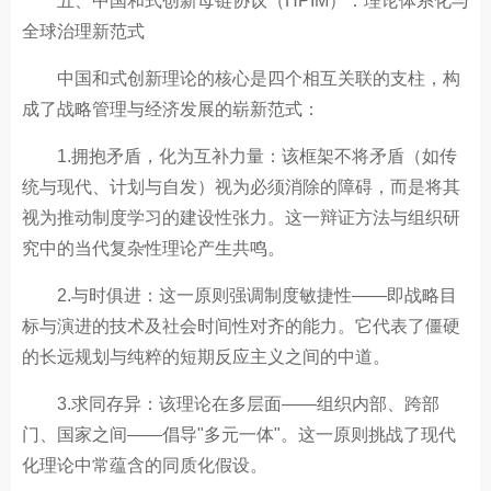
五、中国和式创新母链协议（HPIM）：理论体系化与
全球治理新范式
中国和式创新理论的核心是四个相互关联的支柱，构
成了战略管理与经济发展的崭新范式：
1.拥抱矛盾，化为互补力量：该框架不将矛盾（如传
统与现代、计划与自发）视为必须消除的障碍，而是将其
视为推动制度学习的建设性张力。这一辩证方法与组织研
究中的当代复杂性理论产生共鸣。
2.与时俱进：这一原则强调制度敏捷性——即战略目
标与演进的技术及社会时间性对齐的能力。它代表了僵硬
的长远规划与纯粹的短期反应主义之间的中道。
3.求同存异：该理论在多层面——组织内部、跨部
门、国家之间——倡导"多元一体"。这一原则挑战了现代
化理论中常蕴含的同质化假设。