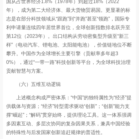
国从占世界经济1.8%（1978年）到超过18%（2022
年），成为第二大经济体、最大货物贸易国。更显著的标
志是在部分科技领域从“跟跑”到“并跑”甚至“领跑”，国际专
利申请量连续四年居世界首位，全球创新指数排名跃升至
第12位（2023年）。出口结构从劳动密集型升级至“新三
样”（电动汽车、锂电池、太阳能电池），价值链地位不断
攀升。中国作为全球增长主要引擎（贡献率多年超3
0%），通过“一带一路”科技创新等平台，为全球科技治理
贡献智慧与方案。
（六）五维互动逻辑
上述概念构成严密体系：“中国”的独特属性为“经济”提
供载体与资源；“经济”转型需求驱动“创新”；“创新”能力支
撑“崛起”；“解码”贯穿始终，提供理论工具。这一体系强调
多因素互动、多层次协同的复杂因果关系，兼具中国经验
的特殊性与后发国家创新追赶规律的普适性。