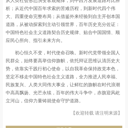
从人类社会形态演变客观规律，到中西方发展道路对比辨
析；从近代中国百年求索的苦难历程，到新时代四个伟
大、四重使命完整布局；从借鉴外来经验到自主开创本国
道路，从被动探索到主动引领世界，百年历史充分佐证：
中国特色社会主义道路契合历史规律、贴合中国国情、顺
应民心所向、指引未来方向。
初心恒久不变，时代使命召唤。新时代党带领全国人
民群众，始终要高举信仰旗帜，依托辩证思维认清历史大
势，依靠实干践行初心使命，以自我革命保持政党本色，
坚定不移走中国特色社会主义道路，全力推进人民幸福、
民族复兴、人类大同伟大事业，让鲜红的旗帜在时代浪潮
中高高飘扬、光芒永续，百年的伟大斗争中，赤旗迎风屹
立河山，信仰力量铸就使命守护道路。
【欢迎转载 请注明来源】