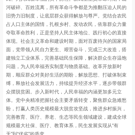
河破碎、百姓流离，所有革命斗争都是为推翻压迫人民的
旧势力旧制度，让底层群众获得解放与尊严。党结合农民
占人口主体的国情，扎根乡村、发动农民，依靠群众力量
夺取革命胜利，正是坚持人民主体地位、践行初心的直接
体现。社会主义革命和建设时期，面对百废待兴的国家局
面，党带领人民自力更生、艰苦奋斗，完成三大改造，搭
建独立工业体系，完善基础民生保障，解决群众生存温饱
问题，为人民幸福夯实制度与物质基础。改革开放新时
期，顺应群众对美好生活的期盼，解放思想、打破体制束
缚，释放社会发展活力，持续提升经济水平，逐步带领群
众摆脱贫困。步入新时代，人民幸福的内涵更加多元立
体。党中央精准把握社会主要矛盾转变，聚焦群众急难愁
盼，打赢人类历史规模最大脱贫攻坚战，推进乡村振兴，
完善教育、医疗、养老、生态等民生领域建设，建成全球
规模最大社保、医疗、教育体系，民生发展实现从“有
无”到“优劣”的质变。