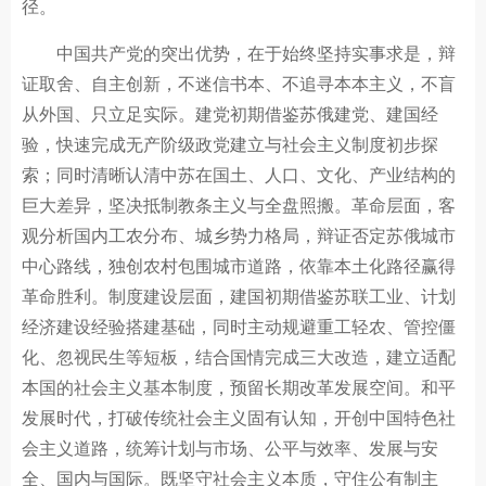
径。
中国共产党的突出优势，在于始终坚持实事求是，辩
证取舍、自主创新，不迷信书本、不追寻本本主义，不盲
从外国、只立足实际。建党初期借鉴苏俄建党、建国经
验，快速完成无产阶级政党建立与社会主义制度初步探
索；同时清晰认清中苏在国土、人口、文化、产业结构的
巨大差异，坚决抵制教条主义与全盘照搬。革命层面，客
观分析国内工农分布、城乡势力格局，辩证否定苏俄城市
中心路线，独创农村包围城市道路，依靠本土化路径赢得
革命胜利。制度建设层面，建国初期借鉴苏联工业、计划
经济建设经验搭建基础，同时主动规避重工轻农、管控僵
化、忽视民生等短板，结合国情完成三大改造，建立适配
本国的社会主义基本制度，预留长期改革发展空间。和平
发展时代，打破传统社会主义固有认知，开创中国特色社
会主义道路，统筹计划与市场、公平与效率、发展与安
全、国内与国际。既坚守社会主义本质，守住公有制主