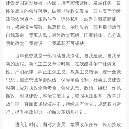
建设是国家发展核心内因，所有宏伟蓝图、发展任务，最
终依靠党的领导落地。纵观世界政党发展，西方资产阶级
政党依附资本、派系斗争、追逐私利，缺乏自我革新能
力，极易滋生腐败、脱离群众、治理失效；苏共后期放弃
自我革命、背离人民，最终政党瓦解、国家解体，充分说
明执政党自我建设、自我革新不可或缺。
百年党史就是一部持续自我净化、自我建设、自我革
新的历程。新民主主义革命时期，在残酷斗争中锤炼党
性、严明纪律，纠正主观主义、教条主义错误，统一全党
思想，锻造忠诚革命队伍，保障革命胜利。社会主义建设
时期，应对执政全新考验，强化思想、政治、组织、作风
廉政、制度建设，整治官僚主义，稳固执政根基。改革开
放时期，直面市场经济冲击，持续从严治党，规范权力运
行，提升执政能力，护航改革稳步推进。
进入新时代，面对大变局、繁重改革任务、长期执政