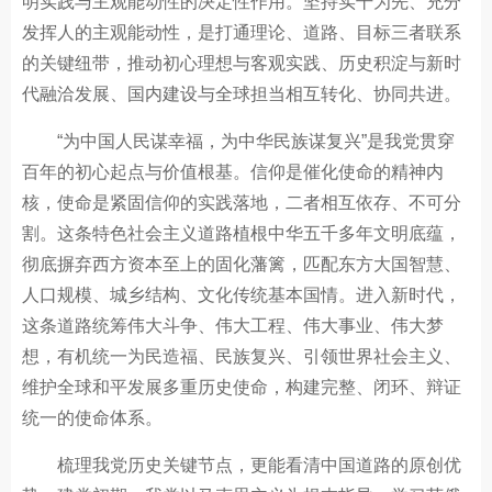
明实践与主观能动性的决定性作用。坚持实干为先、充分
发挥人的主观能动性，是打通理论、道路、目标三者联系
的关键纽带，推动初心理想与客观实践、历史积淀与新时
代融洽发展、国内建设与全球担当相互转化、协同共进。
“为中国人民谋幸福，为中华民族谋复兴”是我党贯穿
百年的初心起点与价值根基。信仰是催化使命的精神内
核，使命是紧固信仰的实践落地，二者相互依存、不可分
割。这条特色社会主义道路植根中华五千多年文明底蕴，
彻底摒弃西方资本至上的固化藩篱，匹配东方大国智慧、
人口规模、城乡结构、文化传统基本国情。进入新时代，
这条道路统筹伟大斗争、伟大工程、伟大事业、伟大梦
想，有机统一为民造福、民族复兴、引领世界社会主义、
维护全球和平发展多重历史使命，构建完整、闭环、辩证
统一的使命体系。
梳理我党历史关键节点，更能看清中国道路的原创优