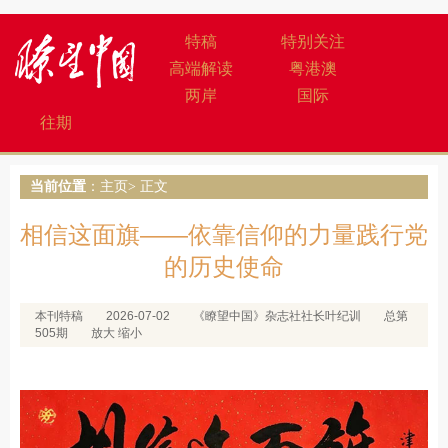
特稿
特别关注
高端解读
粤港澳
两岸
国际
往期
当前位置
：
主页
> 正文
相信这面旗——依靠信仰的力量践行党
的历史使命
本刊特稿
2026-07-02
《瞭望中国》杂志社社长叶纪训
总第
505期
放大
缩小