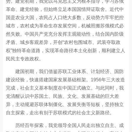
势。建党初期，我党以马克思主义为根本指导，学习苏俄
革命、建党经验，但始终立足本国国情辩证取舍。近代中
国是农业大国，农民占人口绝大多数，反动势力牢牢把控
城市，农村成为革命生存发展空间，机械照搬苏俄模式必
然失败。中国共产党充分发挥主观能动性，结合国内阶级
矛盾、城乡客观差异，开创“农村包围城市、武装夺取政
权”独特革命道路，实现革命路径本土化创新，顺利建立人
民民主专政政权。
建国初期，我们借鉴苏联工业体系、计划经济、国防
建设经验，快速搭建国家发展基础框架。1956年三大改造
完成，社会主义基本制度在中国正式确立。与此同时，我
党清醒认识中苏国土、民族、文化、发展基础的巨大差
异，主动规避苏联体制僵化、发展失衡等短板，坚持独立
自主探索，走出有别于苏联模式的社会主义新路径。
历经百年探索，我党领导全国人民走出独立自主、成