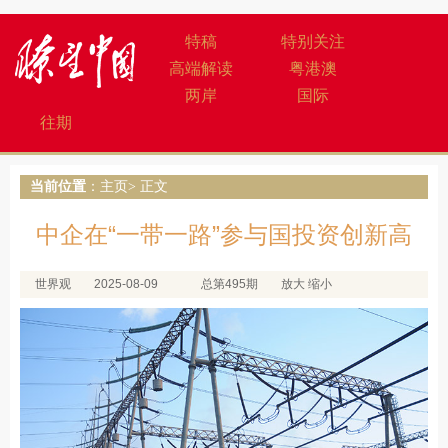
特稿
特别关注
高端解读
粤港澳
两岸
国际
往期
当前位置
：
主页
> 正文
中企在“一带一路”参与国投资创新高
世界观
2025-08-09
总第495期
放大
缩小