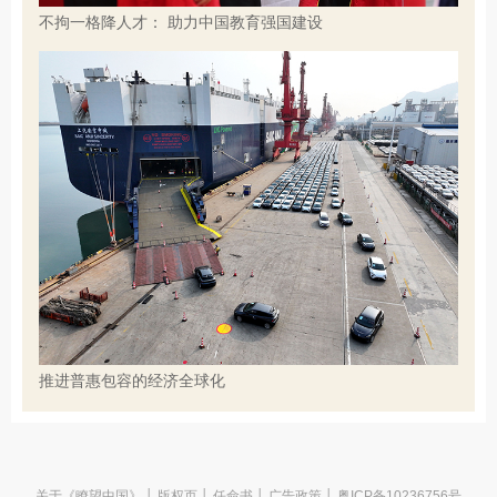
不拘一格降人才： 助力中国教育强国建设
推进普惠包容的经济全球化
关于《瞭望中国》
│
版权页
│
任命书
│
广告政策
│ 粤ICP备10236756号