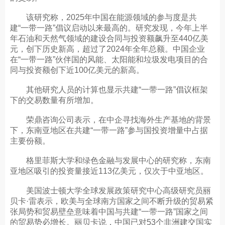
该研究称，2025年中国在能源领域的参与度是共
建“一带一路”倡议启动以来最高的。研究发现，今年上半
年石油和天然气领域的建设合同与投资额飙升至440亿美
元，创下历史新高，超过了2024年全年总额。中国企业
在“一带一路”伙伴国的风能、太阳能和垃圾发电项目的合
同与投资额创下近100亿美元的新高。
其他研究人员的计算也显示共建“一带一路”倡议框架
下的交易数量有所增加。
荣鼎咨询公司表示，在中企寻找海外生产基地的背景
下，东南亚地区在共建“一带一路”参与国投资增量中占据
主要份额。
格里菲斯大学和绿色金融与发展中心的研究称，东南
亚地区吸引的投资量接近113亿美元，仅次于中亚地区。
美国波士顿大学全球发展政策研究中心高级研究员丽
贝卡·雷表示，欧美与全球南方国家之间不断升级的贸易紧
张局势和贸易壁垒意味着中国与共建“一带一路”国家之间
的贸易势必增长。丽贝卡说，中国已对53个非洲建交国实