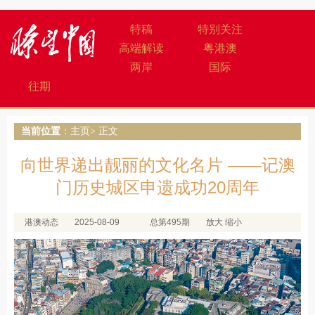
特稿
特别关注
高端解读
粤港澳
两岸
国际
往期
当前位置
：
主页
> 正文
向世界递出靓丽的文化名片 ——记澳
门历史城区申遗成功20周年
港澳动态
2025-08-09
总第495期
放大
缩小