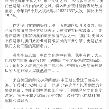
评“创意城市美食之都”“东亚文化之都”，经过多年发展，澳
门已是魅力四射的旅游之城。特区政府统计暨普查局数据
显示，今年前5个月入境旅客共16327537人次，同比上升
15.2%。
作为澳门文旅的头牌，澳门历史城区极具吸引力。特
区政府旅游局局长文绮华表示，根据旅客研究调查，世界
遗产是吸引旅客访澳的重要旅游产品之一。“澳门历史城区
不仅是推动澳门旅游业可持续发展的重要引擎，更是彰显
澳门文化底蕴的亮丽名片。”
漫步半岛老城，中西文化你中有我、我中有你：大三
巴牌坊与哪吒庙做“邻居”；妈阁庙与圣老楞佐教堂相隔咫
尺；葡萄牙人聚居点亚婆井前地旁，中国近代思想家郑观
应的大宅郑家大屋巍然矗立……
来自美国的拜伦·米勒和他的中国朋友黄泳子住在珠
海，闲暇时会来澳门走走。他说：“在这里可以看到西方的
堡垒建筑，也能看到中国传统庙宇，不同地区的文化高度
浓缩。”黄泳子将之比喻为“沙拉碗”，多种“文化原材料”搭
配得和谐融洽。