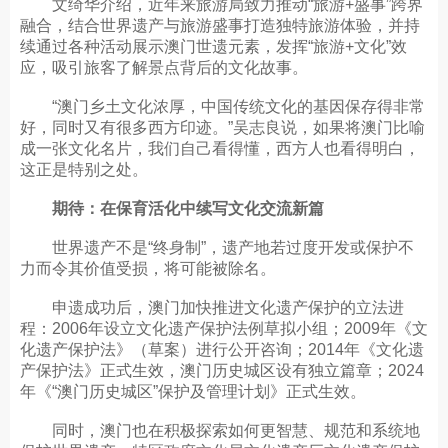
文绮华介绍，近年来旅游局致力推动“旅游+盛事”跨界
融合，结合世界遗产与旅游盛事打造独特旅游体验，并持
续通过各种活动展示澳门世遗元素，发挥“旅游+文化”效
应，吸引旅客了解景点背后的文化故事。
“澳门乡土文化浓厚，中国传统文化的基因保存得非常
好，同时又有很多西方印迹。”吴志良说，如果将澳门比喻
成一张文化名片，我们自己看得懂，西方人也看得明白，
这正是特别之处。
期待：在保育活化中续写文化交流新篇
世界遗产不是“终身制”，遗产地若过度开发或保护不
力而令其价值受损，将可能被除名。
申遗成功后，澳门加快推进文化遗产保护的立法进
程：2006年设立文化遗产保护法例草拟小组；2009年《文
化遗产保护法》（草案）进行公开咨询；2014年《文化遗
产保护法》正式生效，澳门历史城区设有独立篇章；2024
年《“澳门历史城区”保护及管理计划》正式生效。
同时，澳门也在积极探索如何更智慧、规范和系统地