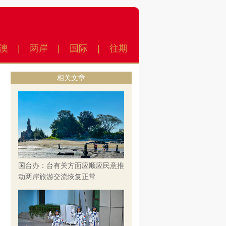
澳
|
两岸
|
国际
|
往期
相关文章
国台办：台有关方面应顺应民意推
动两岸旅游交流恢复正常