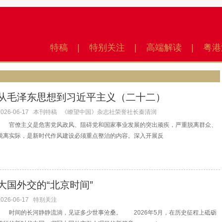
特稿
|
特别关注
|
高端解读
|
粤港
从毛泽东思想到习近平主义（二十二）
2026-06-17
本刊特稿
《瞭望中国》杂志社荣誉社长秦清润
官僚主义是危害党风政风、阻碍党和国家事业发展的突出顽疾，严重脱离群众、
脱离实际，是新时代作风建设必须重点整治的内容。深入开展反
大国外交的“北京时间”
2026-06-17
特别关注
时间的长河静静流淌，见证多少世事沧桑。 2026年5月，在历史征程上砥砺