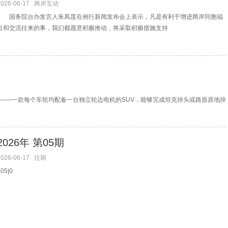
2026-06-17
两岸互动
国务院台办发言人朱凤莲在例行新闻发布会上表示，凡是有利于增进两岸同胞福
祉和交流往来的事，我们都愿意积极推动，将采取积极措施支持
——一款每个车轮均配备一台独立轮边电机的SUV，能够完成坦克掉头或路面原地掉
2026年 第05期
2026-06-17
往期
505|0