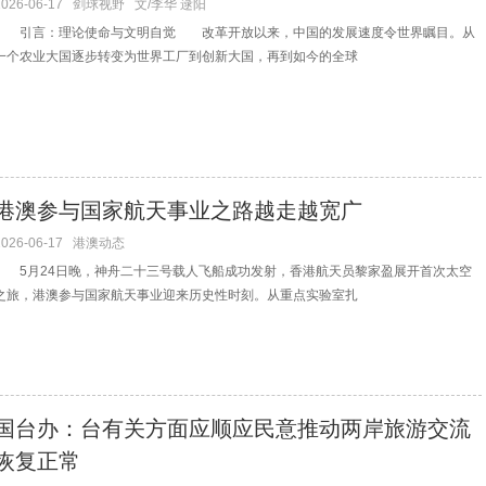
2026-06-17
剑球视野
文/李华 逯阳
引言：理论使命与文明自觉 改革开放以来，中国的发展速度令世界瞩目。从
一个农业大国逐步转变为世界工厂到创新大国，再到如今的全球
港澳参与国家航天事业之路越走越宽广
2026-06-17
港澳动态
5月24日晚，神舟二十三号载人飞船成功发射，香港航天员黎家盈展开首次太空
之旅，港澳参与国家航天事业迎来历史性时刻。从重点实验室扎
国台办：台有关方面应顺应民意推动两岸旅游交流
恢复正常