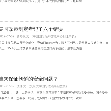
除了表达华为不惧美国打压，是只打不死的鸟的信心外，也延续
美国政策制定者犯了六个错误
2019-07-02
黄奇帆/文 （中国国际经济交流中心副理事长）
美国挑起贸易战是逆全球化、逆势而动的行为，损人不利己，最终将以失败告终。事
实上，95%以上增加的关税是由美国进口商承担的，成本压力最
谁来保证朝鲜的安全问题？
2019-07-02
沈逸/文 （复旦大学国际政治系副教授）
6月20日，中共中央总书记、国家主席习近平在平壤同朝鲜劳动党委员长、国务委员
会委员长金正恩会谈。此前，朝鲜举行了盛大的欢迎仪式，欢迎