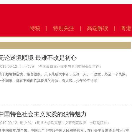
特稿
|
特别关注
|
高端解读
|
粤港
无论逆境顺境 最难不改是初心
2019-09-12
叶小文/文 （全国政协文化文史与学习委员会副主任）
关于顺境和逆境，格言很多。天下凡成大事者，无论一人、一政党，乃至一个民族、
一个国家，都在不断面临其反复的考验。有人说，少年经不得顺
中国特色社会主义实践的独特魅力
2019-09-12
周 文/文 （复旦大学马克思主义研究院教授、专职副院长）
新中国成立70年来，中国共产党带领中国人民艰辛探索，在社会主义道路上书写了中