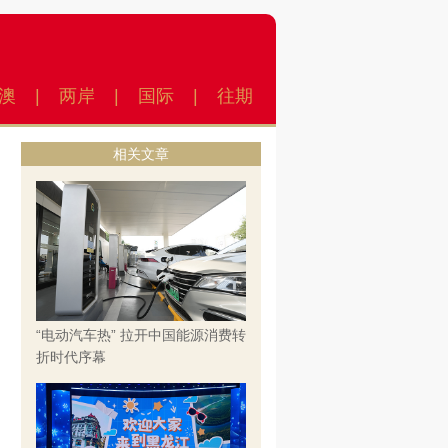
澳
|
两岸
|
国际
|
往期
相关文章
“电动汽车热” 拉开中国能源消费转
折时代序幕