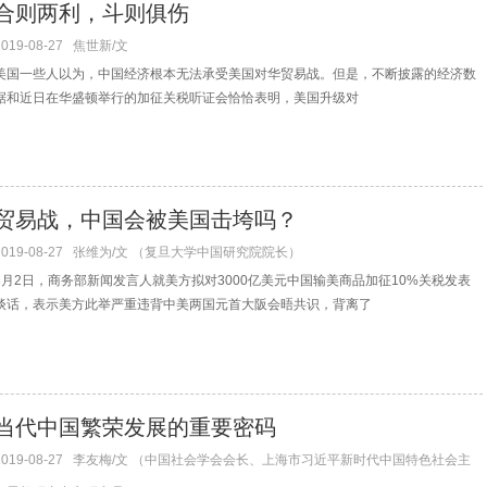
合则两利，斗则俱伤
2019-08-27
焦世新/文
美国一些人以为，中国经济根本无法承受美国对华贸易战。但是，不断披露的经济数
据和近日在华盛顿举行的加征关税听证会恰恰表明，美国升级对
贸易战，中国会被美国击垮吗？
2019-08-27
张维为/文 （复旦大学中国研究院院长）
8月2日，商务部新闻发言人就美方拟对3000亿美元中国输美商品加征10%关税发表
谈话，表示美方此举严重违背中美两国元首大阪会晤共识，背离了
当代中国繁荣发展的重要密码
2019-08-27
李友梅/文 （中国社会学会会长、上海市习近平新时代中国特色社会主