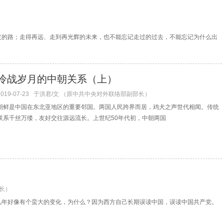
过的路；走得再远、走到再光辉的未来，也不能忘记走过的过去，不能忘记为什么出
冷战岁月的中朝关系（上）
2019-07-23
于洪君/文 （原中共中央对外联络部副部长）
朝鲜是中国在东北亚地区的重要邻国。两国人民跨界而居，鸡犬之声世代相闻。传统
联系千丝万缕，友好交往源远流长。上世纪50年代初，中朝两国
长）
几年好像有个蛮大的变化，为什么？因为西方自己长期误读中国，误读中国共产党。