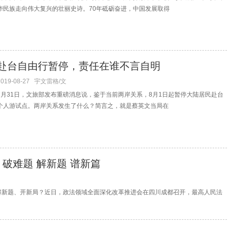
华民族走向伟大复兴的壮丽史诗。70年砥砺奋进，中国发展取得
赴台自由行暂停，责任在谁不言自明
2019-08-27
宇文雷格/文
7月31日，文旅部发布重磅消息说，鉴于当前两岸关系，8月1日起暂停大陆居民赴台
个人游试点。两岸关系发生了什么？简言之，就是蔡英文当局在
破难题 解新题 谱新篇
解新题、开新局？近日，政法领域全面深化改革推进会在四川成都召开，最高人民法