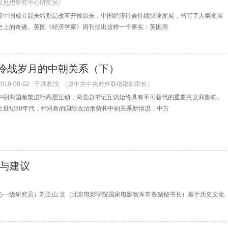
义思想研究中心研究员）
新中国成立以来特别是改革开放以来，中国经济社会持续快速发展，书写了人类发展
史上的奇迹。英国《经济学家》周刊指出这样一个事实：英国用
冷战岁月的中朝关系（下）
2019-08-02
于洪君/文 （原中共中央对外联络部副部长）
中朝两国频繁进行高层互动，两党总书记互访始终具有不可替代的重要意义和影响。
上世纪80年代，针对新的国际政治形势和中朝关系新情况，中方
与建议
心一级研究员）刘正山 文（北京电影学院国家电影智库常务副秘书长）基于历史文化