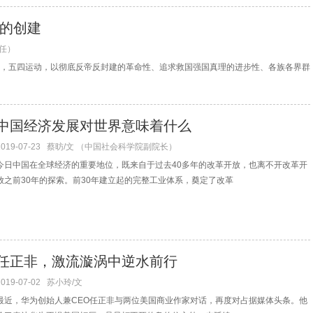
的创建
任）
出，五四运动，以彻底反帝反封建的革命性、追求救国强国真理的进步性、各族各界群
中国经济发展对世界意味着什么
2019-07-23
蔡昉/文 （中国社会科学院副院长）
今日中国在全球经济的重要地位，既来自于过去40多年的改革开放，也离不开改革开
放之前30年的探索。前30年建立起的完整工业体系，奠定了改革
任正非，激流漩涡中逆水前行
2019-07-02
苏小玲/文
最近，华为创始人兼CEO任正非与两位美国商业作家对话，再度对占据媒体头条。他