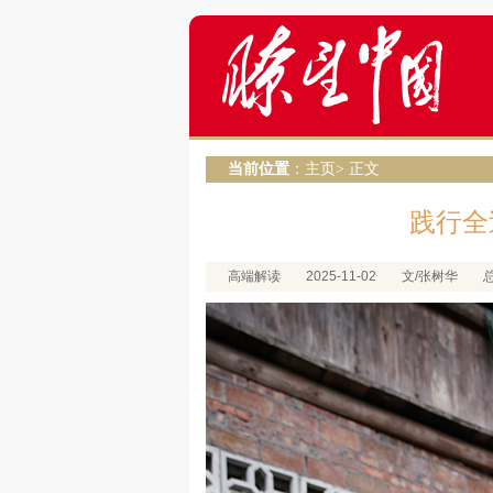
当前位置
：
主页
> 正文
践行全
高端解读
2025-11-02
文/张树华