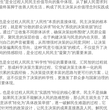
”是全过程人民民主价值导向的集中体现。从了解人民需求到
最终落脚于改善人民生活，构成了民主决策从价值理念到实践成
全过程人民民主“人民性”本质的直接体现。民主决策的根本
程，就是将“分散的群众诉求”转化为“系统的决策依据”的过
，通过广泛收集不同群体诉求，确保决策始终围绕“人民群众最
展开。聚民意的深层价值，在于构建决策与民意的内在关联。通
到自己的声音被重视，从而增强对决策的认同度;同时，让决策
决策偏离民生导向。这种“民意引领决策”的模式，不仅提升了决
间的情感联结，是全过程人民民主“凝聚力”的重要来源。
全过程人民民主“科学性”特征的重要体现。汇民智的过程就
智慧”，形成科学决策方案的过程。它突破决策主体单一化的局
积累的实践经验，为决策提供更丰富的思路与更可行的方案，让
求。这不仅提升了决策的科学性，更激发了群众参与国家治理的
重要体现。
是全过程人民民主“实践性”特征的核心要求。民主不是抽象
。如果民主决策不能解决人民的急难愁盼，那么民主就失去了其
意诉求”转化为“具体政策举措”，逐一破解民生难题的过程，它
通过针对性的政策设计，让民主决策的成果直接惠及人民。解民忧