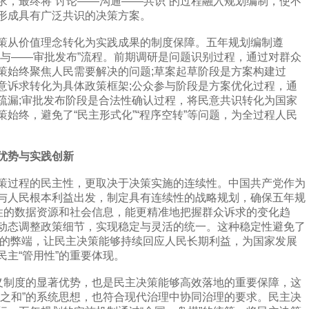
求，最终将“讨论——沟通——共识”的过程融入规划编制，使不
形成具有广泛共识的决策方案。
从价值理念转化为实践成果的制度保障。五年规划编制遵
参与——审批发布”流程。前期调研是问题识别过程，通过对群众
策始终聚焦人民需要解决的问题;草案起草阶段是方案构建过
意诉求转化为具体政策框架;公众参与阶段是方案优化过程，通
疏漏;审批发布阶段是合法性确认过程，将民意共识转化为国家
始终，避免了“民主形式化”“程序空转”等问题，为全过程人民
优势与实践创新
过程的民主性，更取决于决策实施的连续性。中国共产党作为
与人民根本利益出发，制定具有连续性的战略规划，确保五年规
国性的数据资源和社会信息，能更精准地把握群众诉求的变化趋
动态调整政策细节，实现稳定与灵活的统一。这种稳定性避免了
摆”的弊端，让民主决策能够持续回应人民长期利益，为国家发展
主“管用性”的重要体现。
制度的显著优势，也是民主决策能够高效落地的重要保障，这
分之和”的系统思想，也符合现代治理中协同治理的要求。民主决