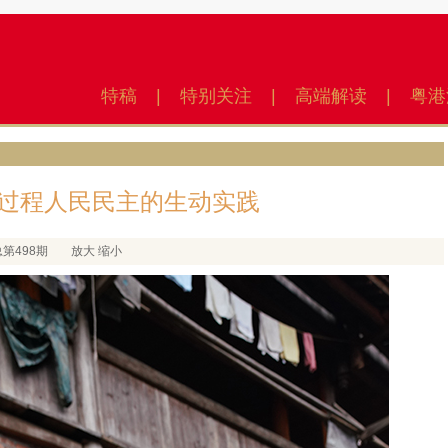
特稿
|
特别关注
|
高端解读
|
粤港
过程人民民主的生动实践
总第498期
放大
缩小