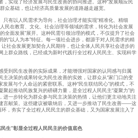
者，实现了经济发展与民生改善的协同推进。这种“发展顺应民
的群众基础，也让经济高质量发展的道路越走越宽。
只有以人民需求为导向，社会治理才能实现“精准化、精细
将人民在教育、文化、社会治理等领域的需求，转化为社会发展
人的全面发展”展开。这种民需引领治理的模式，不仅提升了社会
明的“以人为本”特征。每一项社会进步，都源于对人民需求的精
辑，让社会发展更加契合人民期待，也让全体人民共享社会进步的
网上群众路线，已经成为新时代践行全过程人民民主、实现科学
受到民生改善的实际成果，才能增强对国家的认同感与归属
民主决策的成果转化为民生改善的实效，让群众从“家门口的变
国家发展与个人命运的紧密联系。这种“民生联结民心”的模式，不
凝聚起推动民族复兴的磅礴力量，是全过程人民民主“凝聚力”的
，进一步转化为群众参与民主决策的热情，让他们更主动地关注
建言献策。这些建议被吸纳后，又进一步推动了民生改善——这
性循环，夯实了全过程人民民主的群众基础，又为国家发展注入了
惠民生”彰显全过程人民民主的价值底色