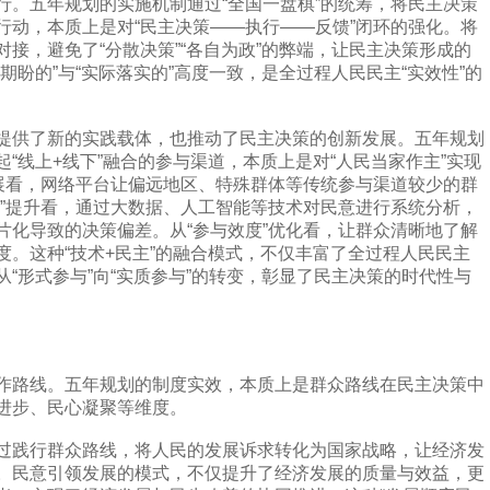
行。五年规划的实施机制通过“全国一盘棋”的统筹，将民主决策
行动，本质上是对“民主决策——执行——反馈”闭环的强化。将
接，避免了“分散决策”“各自为政”的弊端，让民主决策形成的
期盼的”与“实际落实的”高度一致，是全过程人民民主“实效性”的
供了新的实践载体，也推动了民主决策的创新发展。五年规划
“线上+线下”融合的参与渠道，本质上是对“人民当家作主”实现
拓展看，网络平台让偏远地区、特殊群体等传统参与渠道较少的群
度”提升看，通过大数据、人工智能等技术对民意进行系统分析，
片化导致的决策偏差。从“参与效度”优化看，让群众清晰地了解
度。这种“技术+民主”的融合模式，不仅丰富了全过程人民民主
“形式参与”向“实质参与”的转变，彰显了民主决策的时代性与
路线。五年规划的制度实效，本质上是群众路线在民主决策中
进步、民心凝聚等维度。
践行群众路线，将人民的发展诉求转化为国家战略，让经济发
。民意引领发展的模式，不仅提升了经济发展的质量与效益，更