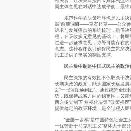
相关者，让决策直接回应具体利益诉
同主体意见在对话中达成平衡，最终
规范科学的决策程序也是民主决策
循“前期调研——草案起草——公众
诉求与发展痛点的系统梳理，确保决
程，在吸收多元意见的基础上，将民
过进一步征求意见，弥补可能存在的
意志。这种程序设计确保民主贯穿决策
民主提供了坚实的制度支撑。
民主集中制是中国式民主的政治
民主决策的有效性不仅取决于决策
长期执政的政党，能从国家长远发展
划“一张蓝图绘到底”。通过统筹全
势，既保持战略方向的稳定性，又能
西方多党制下“短视化决策”“政策摇
提供稳定的政策环境，是全过程人民民
“全国一盘棋”是中国特色社会主义
一优势源于马克思主义“整体大于部