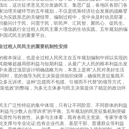
指出，这次征求意见充分发扬民主、集思广益，各地区各部门各
家治理关键环节的五年规划，不仅是统筹经济社会发展的战略擘
化为实践形态的关键纽带。编制过程中，党中央及时动员部署，
积极问计于民、问需于民，听民声、汇民智、聚民心、促民生。
一场场践行全过程人民民主重大理念的生动实践。五年规划的编
中国式民主的重要平台。
过程人民民主的重要机制性安排
根本保证，也是全过程人民民主在五年规划编制中得以实现的
其能够超越局部利益与短期利益，从最广大人民的根本利益出发
中央通过顶层设计明确战略方向，本质上是将“人民对美好生活
。同时，党的领导为民主决策提供组织保障，确保民意征集既不
众多元诉求。这种“总揽而不包揽、引领而不代替”的领导方式，
决策低效”的弊端，为多元主体参与民主决策提供了稳定的政治环
主广泛性特征的集中体现，只有让不同阶层、不同群体的利益
人利益与少数人合理诉求”的平衡。五年规划的民意征集机制突破
实质性与有效性。从参与主体看，既有各民主党派、专家学者等
论支撑与专业论证;也有企业代表、基层干部、普通群众等利益