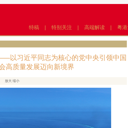
特稿
|
特别关注
|
高端解读
|
粤港
——以习近平同志为核心的党中央引领中国
会高质量发展迈向新境界
放大
缩小