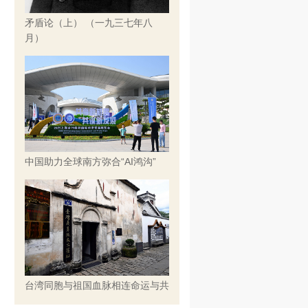
矛盾论（上） （一九三七年八
月）
中国助力全球南方弥合“AI鸿沟”
台湾同胞与祖国血脉相连命运与共