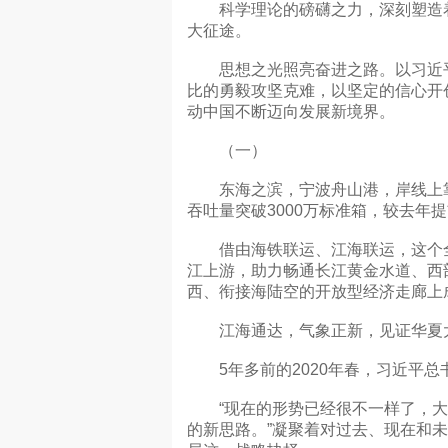
科学理论的磅礴之力，深刻塑造着
大征途。
思想之光照亮奋进之路。以习近平
比的勇毅攻坚克难，以坚定的信心开
动中国不断迈向发展新境界。
（一）
东海之滨，宁波舟山港，岸线上靠满
吞吐量突破3000万标准箱，较去年
借由海铁联运、江海联运，这个全
江上游，助力畅通长江黄金水道、西
西、衔接海陆空的开放型经济走廊上
江海通达，气象正新，见证华夏大
5年多前的2020年春，习近平总
“现在的形势已经很不一样了，大
的新思路。”凝聚着对过去、现在和