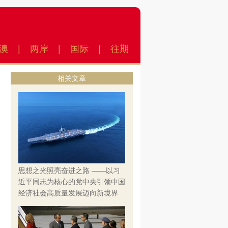
澳
|
两岸
|
国际
|
往期
相关文章
思想之光照亮奋进之路 ——以习
近平同志为核心的党中央引领中国
经济社会高质量发展迈向新境界