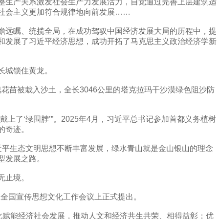
生产关系激发社会生产力发展活力，自觉通过完善上层建筑适
社会主义更加符合规律地向前发展……
远瞩、统揽全局，在成功驾驭中国经济发展大局的历程中，提
和发展了习近平经济思想，成功开拓了马克思主义政治经济学新
长城锁住黄龙。
瑰花苗被栽入沙土，全长3046公里的塔克拉玛干沙漠绿色阻沙防
了‘绿围脖’”。2025年4月，习近平总书记参加首都义务植树
的奇迹。
平生态文明思想不断丰富发展，绿水青山就是金山银山的理念
型发展之路。
无止境。
在全国宣传思想文化工作会议上正式提出。
赋能经济社会发展，推动人文和经济共生共荣、相得益彰；优