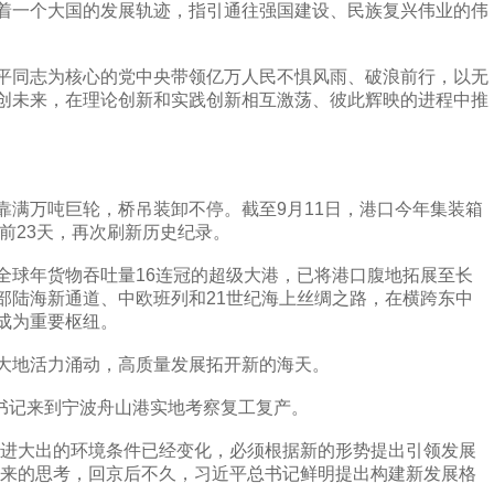
一个大国的发展轨迹，指引通往强国建设、民族复兴伟业的伟
同志为核心的党中央带领亿万人民不惧风雨、破浪前行，以无
创未来，在理论创新和实践创新相互激荡、彼此辉映的进程中推
万吨巨轮，桥吊装卸不停。截至9月11日，港口今年集装箱
提前23天，再次刷新历史纪录。
球年货物吞吐量16连冠的超级大港，已将港口腹地拓展至长
部陆海新通道、中欧班列和21世纪海上丝绸之路，在横跨东中
成为重要枢纽。
地活力涌动，高质量发展拓开新的海天。
书记来到宁波舟山港实地考察复工复产。
进大出的环境条件已经变化，必须根据新的形势提出引领发展
未来的思考，回京后不久，习近平总书记鲜明提出构建新发展格