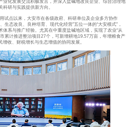
产业化发展交流积极发言，并深入盐碱地改良企业、综合治理地
关科研与实践提供新方向。
用试点以来，大安市在各级政府、科研单位及企业多方协作
、生态改良、良种培育、现代化经营”五位一体的“大安模式”，
术体系与推广经验。尤其在中重度盐碱地区域，实现了农业“从
市累计推进整治项目27个，可新增耕地19.57万亩，年增粮食产
农民增收、财税增长与生态增值的协同发展。