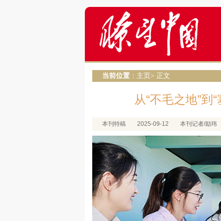
当前位置
：
主页
> 正文
从“不毛之地”到
本刊特稿
2025-09-12
本刊记者/励玮