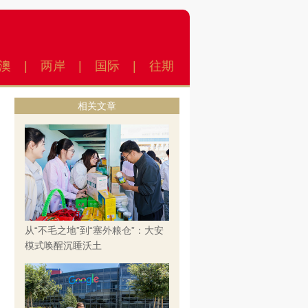
澳
|
两岸
|
国际
|
往期
相关文章
从“不毛之地”到“塞外粮仓”：大安
模式唤醒沉睡沃土