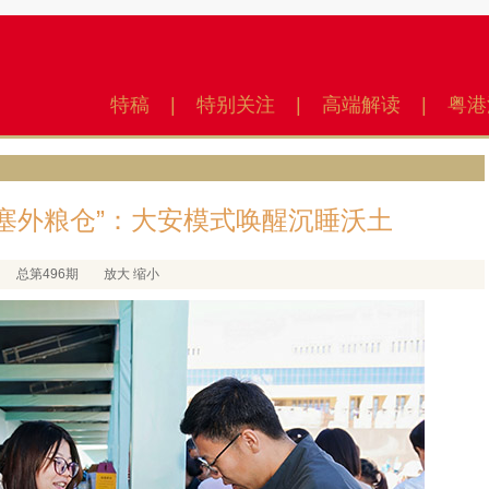
特稿
|
特别关注
|
高端解读
|
粤港
“塞外粮仓”：大安模式唤醒沉睡沃土
总第496期
放大
缩小