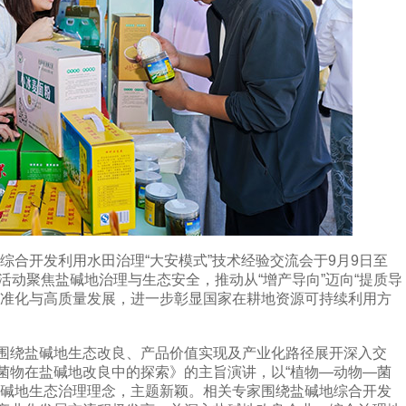
合开发利用水田治理“大安模式”技术经验交流会于9月9日至
活动聚焦盐碱地治理与生态安全，推动从“增产导向”迈向“提质导
标准化与高质量发展，进一步彰显国家在耕地资源可持续利用方
绕盐碱地生态改良、产品价值实现及产业化路径展开深入交
菌物在盐碱地改良中的探索》的主旨演讲，以“植物—动物—菌
盐碱地生态治理理念，主题新颖。相关专家围绕盐碱地综合开发