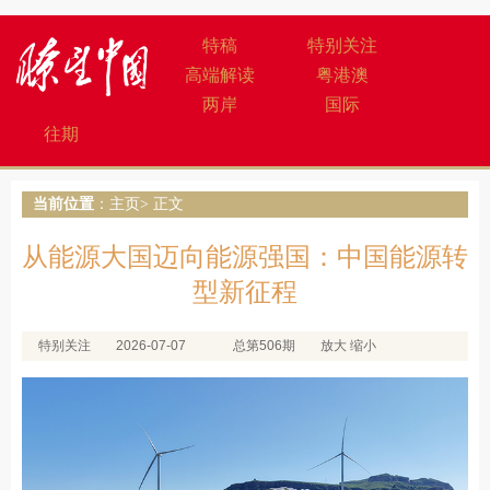
特稿
特别关注
高端解读
粤港澳
两岸
国际
往期
当前位置
：
主页
> 正文
从能源大国迈向能源强国：中国能源转
型新征程
特别关注
2026-07-07
总第506期
放大
缩小