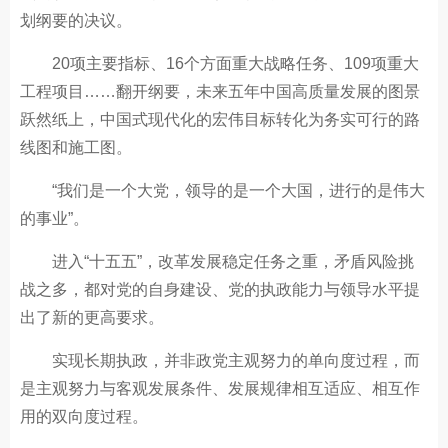
划纲要的决议。
20项主要指标、16个方面重大战略任务、109项重大
工程项目……翻开纲要，未来五年中国高质量发展的图景
跃然纸上，中国式现代化的宏伟目标转化为务实可行的路
线图和施工图。
“我们是一个大党，领导的是一个大国，进行的是伟大
的事业”。
进入“十五五”，改革发展稳定任务之重，矛盾风险挑
战之多，都对党的自身建设、党的执政能力与领导水平提
出了新的更高要求。
实现长期执政，并非政党主观努力的单向度过程，而
是主观努力与客观发展条件、发展规律相互适应、相互作
用的双向度过程。