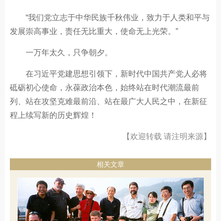
“我们党立志于中华民族千秋伟业，致力于人类和平与
发展崇高事业，责任无比重大，使命无上光荣。”
一万年太久，只争朝夕。
在习近平党建思想引领下，新时代中国共产党人必将
砥砺初心使命，永葆政治本色，始终站在时代潮流最前
列、站在攻坚克难最前沿、站在最广大人民之中，在新征
程上续写新的历史辉煌！
【欢迎转载 请注明来源】
相关文章