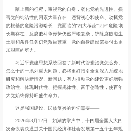
踏上新的征程，审视党的自身，弱化党的先进性、损
害党的纯洁性的因素大量存在，违背初心和使命、动摇党
的根基的危险潜滋暗长，党面临的“四大考验”“四种危险”将
长期存在，反腐败斗争形势仍然严峻复杂，铲除腐败滋生
土壤和条件任务仍然艰巨繁重，党的自身建设需要付出更
加艰巨的努力。
习近平党建思想系统回答了新时代管党治党怎么办、
怎么干的一系列重大问题，必将更好指引全党深入系统地
研究和解决新情况、新问题，有力推动党的建设更好增强
政治性、体现时代性、把握规律性、富于创造性，使百年
大党始终保持旺盛生命力。
这是强国建设、民族复兴的迫切需要——
2026年3月12日，如潮的掌声中，十四届全国人大四
次会议表决通过关于国民经济和社会发展第十五个五年规