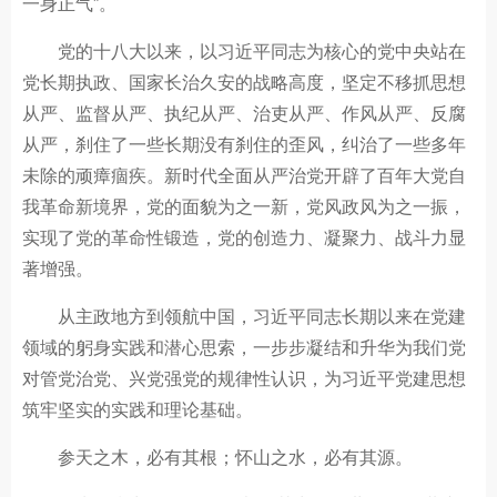
一身正气”。
党的十八大以来，以习近平同志为核心的党中央站在
党长期执政、国家长治久安的战略高度，坚定不移抓思想
从严、监督从严、执纪从严、治吏从严、作风从严、反腐
从严，刹住了一些长期没有刹住的歪风，纠治了一些多年
未除的顽瘴痼疾。新时代全面从严治党开辟了百年大党自
我革命新境界，党的面貌为之一新，党风政风为之一振，
实现了党的革命性锻造，党的创造力、凝聚力、战斗力显
著增强。
从主政地方到领航中国，习近平同志长期以来在党建
领域的躬身实践和潜心思索，一步步凝结和升华为我们党
对管党治党、兴党强党的规律性认识，为习近平党建思想
筑牢坚实的实践和理论基础。
参天之木，必有其根；怀山之水，必有其源。