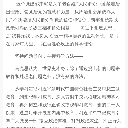
“这个党建起来就是为了老百姓”“人民群众中蕴藏着治
国理政、管党治党的智慧和力量，从严治党必须依靠人
民”“不断增强人民群众对党的信任和信心，筑牢党长期执
政最可靠的阶级基础和群众根基”……习近平党建思想，
是“我将无我，不负人民”这一精神境界的生动体现，是写
在万家灯火里、写在百姓心坎上的科学理论。
坚持问题导向，掌握科学方法——
马克思认为，世界史本身，除了通过提出新的问题来
解答和处理老问题之外，没有别的办法。
从学习贯彻习近平新时代中国特色社会主义思想主题
教育，到党纪学习教育、深入贯彻中央八项规定精神学习
教育，再到树立和践行正确政绩观学习教育，党的二十大
以来，通过每年开展党内集中教育，习近平总书记教育引
导广大党员干部“接受政治体检，打扫政治灰尘，纠正行为