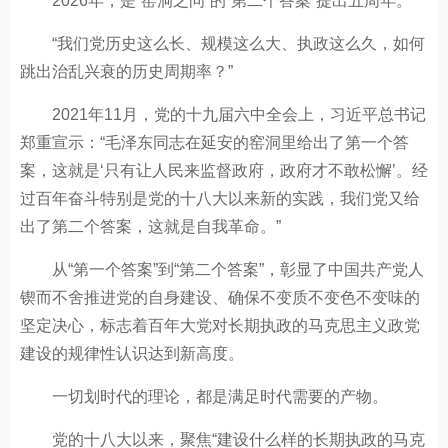
2026年，是“窑洞之问”的“第二个答案”提出五周年。
“我们党历史这么长、规模这么大、执政这么久，如何
跳出治乱兴衰的历史周期率？”
2021年11月，党的十九届六中全会上，习近平总书记
郑重宣示：“毛泽东同志在延安的窑洞里给出了第一个答
案，这就是‘只有让人民来监督政府，政府才不敢松懈’。经
过百年奋斗特别是党的十八大以来新的实践，我们党又给
出了第二个答案，这就是自我革命。”
从“第一个答案”到“第二个答案”，彰显了中国共产党人
锲而不舍推进党的自身建设、确保不变质不变色不变味的
坚定决心，标志着百年大党对长期执政的马克思主义政党
建设的规律性认识达到新高度。
一切划时代的理论，都是满足时代需要的产物。
党的十八大以来，聚焦“建设什么样的长期执政的马克