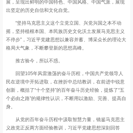
展，呈现出鲜明的中国特色、中国风格、中国气派，展现
出坚定的历史自信和文化自觉。
“坚持马克思主义这个立党立国、兴党兴国之本不动
摇，坚持植根本国、本民族历史文化沃土发展马克思主义
不停步”，习近平党建思想以兼容并蓄、博采众长的理论大
格局大气象，不断攀登新的思想高峰。
推古验今，所以不惑。
回望105年风雷激荡的奋斗历程，中国共产党领导人
民在逆境中开拓进取，在挫折中总结教训，在前进中锐意
创新，概括了“十个坚持”的百年奋斗历史经验，提炼了“五
个必由之路”的规律性认识，不断用以激励、完善、提高自
身。
从党的百年奋斗历程中汲取智慧力量，镜鉴马克思主
义政党正反两方面经验教训，习近平党建思想深刻回答