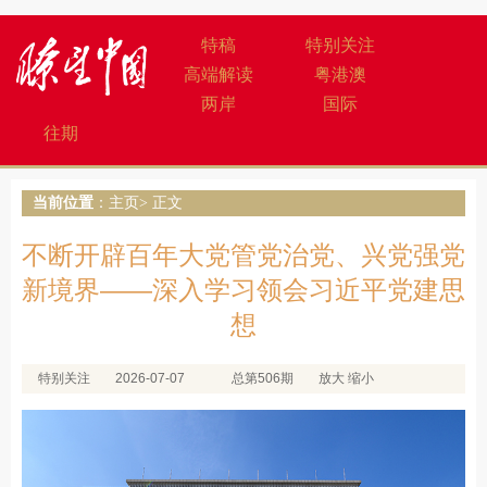
特稿
特别关注
高端解读
粤港澳
两岸
国际
往期
当前位置
：
主页
> 正文
不断开辟百年大党管党治党、兴党强党
新境界——深入学习领会习近平党建思
想
特别关注
2026-07-07
总第506期
放大
缩小