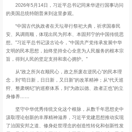
2026年5月14日，习近平总书记同来华进行国事访问
的美国总统特朗普来到这里参观。
“中国古代执政者在天坛举行祭祀大典，祈求国泰民
安、风调雨顺，体现出民为邦本、本固邦宁的中国传统思
想。”习近平总书记汲古论今，“中国共产党传承发展中华
文明的民本思想，始终坚持全心全意为人民服务的根本宗
旨，得到人民的坚定支持和衷心拥护。”
从“政之所兴在顺民心，政之所废在逆民心”的民本理
念，到“苟日新，日日新，又日新”的改革精神；从“代天巡
狩、整肃纲纪”的巡察体系，到“为政以德、政者正也”的立
身修养……
坚守中华优秀传统文化这个根脉，从数千年思想史中
汲取理论创新的丰厚精神滋养，习近平党建思想推动实现
了治国安邦之道、修身处世理念的创造性转化和创新性发