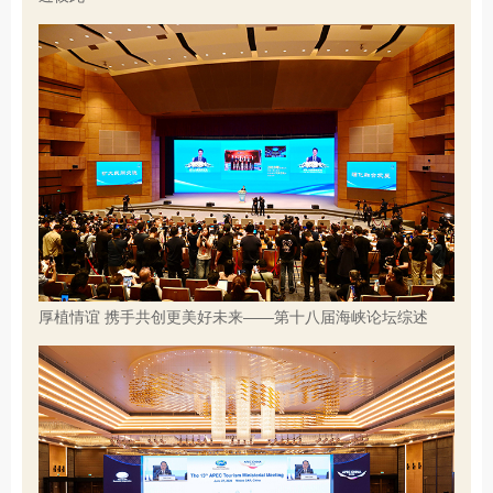
厚植情谊 携手共创更美好未来——第十八届海峡论坛综述