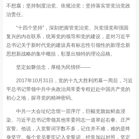
不想腐；坚持制度治党、依规治党；坚持落实管党治党政
治责任。
“十四个坚持”，深刻把握管党治党、兴党强党和强国
复兴的内在联系，统筹党的领导和党的建设，是对习近平
总书记关于新时代党的建设具有标志性引领性的新理念新
思想新战略的集中概括，彰显出独特的理论品格。
坚定如磐信念，厚植为民情怀——
2017年10月31日，党的十九大胜利闭幕一周后，习近
平总书记带领中共中央政治局常委专程赶赴中国共产党的
初心之地，探寻党的精神密码。
中共一大会址纪念馆一层序厅，巨幅党旗如鲜血浸
染。习近平总书记带领其他常委同志一道举起右拳、庄严
宣誓。他说，入党誓词字数不多，记住并不难，难的是终
身坚守。每个党员要牢记入党誓词，经常加以对照，坚定