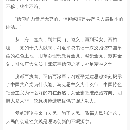
不移，终生不渝。
“信仰的力量是无穷的。信仰纯洁是共产党人最根本的
纯洁。”
从上海、嘉兴，到井冈山、遵义，再到延安、西柏
坡……党的十八大以来，习近平总书记一次次踏访中国革
命的红色土地，用革命理想教育全党、凝聚全党、鼓舞全
党，引领广大党员干部筑牢信仰之基，补足精神之钙。
虔诚而执着、至信而深厚，习近平党建思想深刻揭示
了中国共产党为什么能、马克思主义为什么行、中国特色
社会主义为什么好的内在必然，为全党把准政治方向、明
辨大是大非、锐意拼搏进取提供了强大动力。
党的理论是来自人民、为了人民、造福人民的理论，
人民的创造性实践是理论创新的不竭源泉。