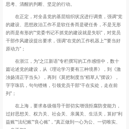
思考、清醒的判断、坚定的行动。
在正定，对全县党的基层组织状况进行调查，强调“党
的建设、思想政治工作不是软任务而是硬任务，不是无形
的而是有形的”“党委书记不抓党的建设就是失职”，对党员
干部作风建设提出要求，强调“在党的工作机器上”“要当好
原动力”；
在浙江，为“之江新语”专栏撰写的工作感悟中，数十
篇论述党的建设，从《理论学习要有三种境界》，到《激
浊扬清正字当头》，再到《莫把制度当“稻草人”摆设》，
字字珠玑，句句铿锵，引领党员干部“干在实处，走在前
列”；
在上海，要求各级领导干部切实增强拒腐防变能力，
过好思想关、权力关、社会关、亲属关、生活关，算好“利
益账”“法纪账”“良心账”，“真正做到一心为公、一切唯实、