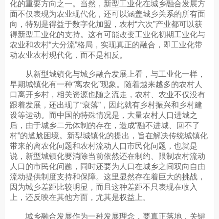
化的重要方向之一。当然，新型工业化在城乡融合发展方
面不仅表现为农业现代化，还可以涵盖城乡关系的所有面
向，特别是得益于数字化加盟，农村“六次”产业都可以获
得新型工业化的支持。这有可能改变工业化初期工业化与
农业和农村“大分流”格局，实现真正的融合，即工业化带
动农业农村现代化，而不是相反。
从新型城镇化与城乡融合发展上看，与工业化一样，
早期城镇化有一种“离农化”现象。随着越来越多的农村人
口离开乡村，相关资源也随之流走，农村、农业不仅没有
跟着发展，还出现了“衰落”，因此就有乡村振兴和乡村建
设等运动。而中国的特殊情况是，大量农村人口进城之
后，由于城乡二元体制的存在，造成“融不进城、回不了
村”的尴尬困境。新型城镇化的提出，旨在解决传统城镇化
带来的离农化问题和农村流动人口市民化问题，也就是
说，新型城镇化要消除当前依然还在制约、限制农村流动
人口的市民化问题，同时还要为人口在城乡之间双向自由
流动提供制度支持和保障。这里显然存在着巨大的挑战，
因为城乡差距比较明显，而且这种差距不只表现在收入
上，还反映在其他方面，尤其是权益上。
城乡融合发展作为一种发展理念，要真正落地，关键