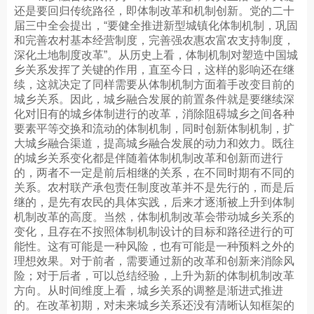
还是要回归传统路径，即体制改革和机制创新。党的二十
届三中全会提出，“要健全推进新型城镇化体制机制，巩固
和完善农村基本经营制度，完善强农惠农富农支持制度，
深化土地制度改革”。从历史上看，体制机制对塑造中国城
乡关系发挥了关键的作用，直至今日，这样的影响还在继
续，这就决定了同样需要从体制机制方面着手改变目前的
城乡关系。因此，城乡融合发展的前置条件就是要继续深
化对旧有的城乡体制进行的改革，消除阻碍城乡之间各种
要素平等交换和流动的体制机制，同时创新体制机制，扩
大城乡融合渠道，提高城乡融合发展的动力和效力。既往
的城乡关系变化都是伴随着体制机制改革和创新而进行
的，两者不一定是前后相继的关系，在不同时期有不同的
关系。农村联产承包责任制度改革并不是先行的，而是后
继的，是先有农民的具体实践，后来才逐渐被上升到体制
机制改革的高度。当然，体制机制改革会带动城乡关系的
变化，且存在不按照体制机制设计的目标和路径进行的可
能性。这有可能是一种风险，也有可能是一种预料之外的
理想效果。对于前者，需要通过新的改革和创新来消除风
险；对于后者，可以总结经验，上升为新的体制机制改革
方向。从时间维度上看，城乡关系的调整是渐进式推进
的。在改革初期，对未来城乡关系还没有清晰认知框架的