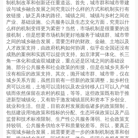
制机制改革和创新还任重道远。首先，城市群和城市带建
设与城乡融合发展之间究竟以什么样的方式和机制实行有
效链接，缺乏具体的路径。城镇之间、城镇与乡村之间在
产业、基础设施、公共服务以及生态文化方面，究竟以什
么样的机制变得更为紧密？当然，市场机制是很重要的连
接机制，但是想要市场机制更好地服务于城镇群、城市带
之间的城乡融合发展，需要怎样的财政、金融、土地以及
人才政策支持，由政府机构如何协调，似乎在全国还没有
成熟的案例和实践可以提供支持。如京津冀一体化、长三
角一体化和成渝双城建设，重点还是区域之间的基础设
施、部分公共服务和社会政策的衔接，但是在城乡关系中
没有相应的政策支持。其次，抛开城市群、城市带，仅在
城乡关系方面，虽然目前有一些新的政策调整，如乡村住
房可以出租，土地可以流转以及农业转移人口可以入户城
镇而依然保留在农村的权益，等等。这些政策既有助于推
进新型城镇化，又有助于激发城镇居民和资本下乡创业、
就业和生活。但是，目前农村发展面临诸多的政策限制，
包括建设用地政策和指标的分配、生态环保政策以及产品
监督和技术标准限制、生产性公共服务薄弱、社会政策支
持较弱、公共服务供给水平和质量较差等。所以，要真正
实现城乡融合发展，就需要更进一步的体制机制改革和创