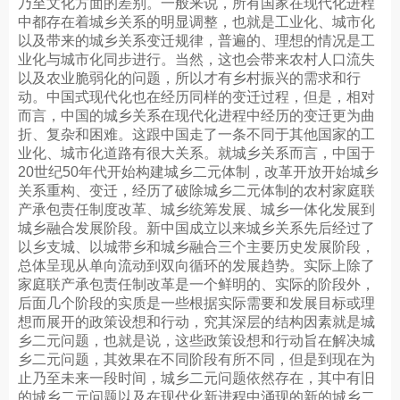
乃至文化方面的差别。一般来说，所有国家在现代化进程
中都存在着城乡关系的明显调整，也就是工业化、城市化
以及带来的城乡关系变迁规律，普遍的、理想的情况是工
业化与城市化同步进行。当然，这也会带来农村人口流失
以及农业脆弱化的问题，所以才有乡村振兴的需求和行
动。中国式现代化也在经历同样的变迁过程，但是，相对
而言，中国的城乡关系在现代化进程中经历的变迁更为曲
折、复杂和困难。这跟中国走了一条不同于其他国家的工
业化、城市化道路有很大关系。就城乡关系而言，中国于
20世纪50年代开始构建城乡二元体制，改革开放开始城乡
关系重构、变迁，经历了破除城乡二元体制的农村家庭联
产承包责任制度改革、城乡统筹发展、城乡一体化发展到
城乡融合发展阶段。新中国成立以来城乡关系先后经过了
以乡支城、以城带乡和城乡融合三个主要历史发展阶段，
总体呈现从单向流动到双向循环的发展趋势。实际上除了
家庭联产承包责任制改革是一个鲜明的、实际的阶段外，
后面几个阶段的实质是一些根据实际需要和发展目标或理
想而展开的政策设想和行动，究其深层的结构因素就是城
乡二元问题，也就是说，这些政策设想和行动旨在解决城
乡二元问题，其效果在不同阶段有所不同，但是到现在为
止乃至未来一段时间，城乡二元问题依然存在，其中有旧
的城乡二元问题以及在现代化新进程中涌现的新的城乡二