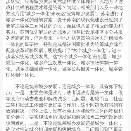
步落实。统筹城乡发展究竟怎样做？体现在什么地方？达
成什么样的程度才算是统筹？为此，相关部门以及一些地
方政府用“城乡一体化”来表达“统筹城乡发展”。苏南进行了
城乡一体化的最初探索，缘于苏南的现代化建设已经到了
要解决城乡二元问题的阶段，而且也具备了相应的能力和
实力。苏南优先解决的是城乡之间基础设施和基本公共服
务差距问题，但是后来一些地方从更高的层次去理解城乡
一体化的重要性，特别是成都被国家批准为统筹城乡综合
配套改革试验区后，明确提出了“六个城乡一体化”，进一
步落实统筹城乡发展。这“六个城乡一体化”分别是：城乡
规划一体化、城乡产业发展一体化、城乡市场体制一体
化、城乡基础设施一体化、城乡公共服务一体化、城乡管
理体制一体化。
不论是统筹城乡发展，还是城乡一体化，具备如下特
点。一是，主要主体是政府，或者说政府是第一主体，依
靠政府行动去改变和解决城乡二元问题。相较而言，社会
主体和经营主体如何更好发挥作用，这个问题没有得到有
效的解决。理论上说，没有社会主体和经营主体的积极和
充分参与，要实现城乡协调发展和解决城乡二元问题是比
较困难的。二是，不论是统筹城乡发展还是城乡一体化，
确实对推进城乡协调发展和缓解城乡二元问题起到了重要