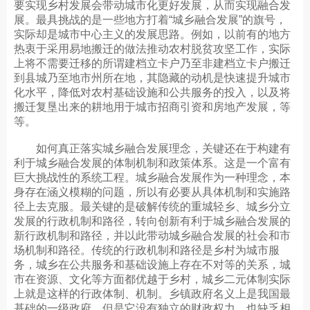
要实现乡村发展会带动城市化更好发展，从而实现融合发
展。最具挑战的是一些地方打着“城乡融合发展”的旗号，
实际却是城市中心主义的发展思路。例如，以前有的地方
热衷于采用易地搬迁的做法推动农村脱贫攻坚工作，实际
上将不需要迁移的所谓建档立卡户乃至非建档立卡户搬迁
到县城乃至地市州所在地，其隐藏的动机是快速提升城市
化水平，降低对农村基础设施和公共服务的投入，以及将
搬迁复垦出来的耕地用于城市招商引资和房地产发展，等
等。
如何真正落实城乡融合发展理念，关键还在于构建有
利于城乡融合发展的体制机制和政策体系。这是一个富有
巨大挑战性的系统工程。城乡融合发展作为一种理念，本
身存在涵义模糊的问题，所以有必要从具体机制和实施路
径上去克服。最关键的是破解传统的重城轻乡、城乡分立
发展的行政机制和路径，转向创新有利于城乡融合发展的
新行政机制和路径，并以此带动城乡融合发展的社会和市
场机制和路径。传统的行政机制和路径是乡村为城市服
务，城乡在公共服务和基础设施上存在不对等的关系，城
市在资源、文化等方面都优越于乡村，城乡二元体制实际
上就是这样的行政体制、机制。乡镇政府名义上是我国最
基础的一级政府，但是它没有独立的财政权力，也缺乏相