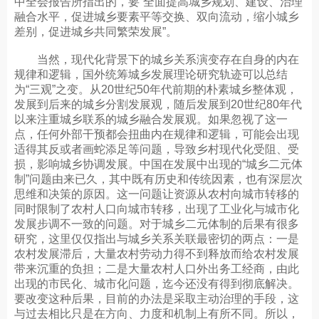
中全会报告所指出的，要“全面提高城乡规划、建设、治理
融合水平，促进城乡要素平等交换、双向流动，缩小城乡
差别，促进城乡共同繁荣发展”。
当然，现代化背景下的城乡关系演变存在自身的内在
规律和逻辑，国外统筹城乡发展理论研究轨迹可以总结
为“三观”之变。从20世纪50年代前期的朴素城乡整体观，
发展到后来的城乡分割发展观，随后发展到20世纪80年代
以来注重城乡联系的城乡融合发展观。如果忽视了这一
点，任何外部干预都会扭曲内在规律和逻辑，可能会出现
适得其反或者画蛇添足等问题，导致乡村现代化受阻、受
损，影响城乡协调发展。中国在发展中出现的“城乡二元体
制”问题由来已久，其中既有历史和传统因素，也有深层次
思维和决策的原因。这一问题让资源从农村向城市转移的
同时限制了农村人口向城市转移，出现了工业化与城市化
发展步调不一致的问题。对于城乡二元体制的后果有很多
研究，这里仅仅指出与城乡关系关联最密切的两点：一是
农村发展滞后，大量农村劳动力得不到释放而给农村发展
带来沉重的负担；二是大量农村人口外出务工经商，由此
出现的市民化、城市化问题，迄今还没有得到彻底解决。
要改变这种后果，目前的办法是采取主动治理的手段，这
与过去相比只是在方向、力度和机制上有所不同。所以，