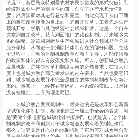
情况下，基层民众特别是农村农民以自发的形式突破计划
经济对农业生产的制度性约束，创立了联产承包责任制
度，然后国家对其进行总结和完善，由此实现了从自下而
上的自在改革转变为自上而下的自觉改革，主要先从生产
领域开始，然后向其他经济社会领域扩散。这是一个自在
探索到自觉改革、从点到面推广的路径机制。后来城乡关
系的调整、改革和创新从生产领域进入社会领域乃至公共
服务领域，从而进一步消除旧体制存在的部分问题。在这
个过程中，主动的体制机制改革创新占主导，才能使得新
的政策和体制得以有效落实和实施。所以，创新城乡融合
发展机制，是体制改革和制度完善的必然要求，在很大程
度上也是城乡融合高质量发展的内在要求。当然也要意识
到，城乡融合发展并不完全是自觉的体制机制改革创新带
来的。事实上，已经存在零碎的、不系统的实践，只是还
没有被概括、上升为理念而已。
在城乡融合发展机制中，最关键的还是改革和创新新
型城镇化体制机制，根据党的二十届三中全会的表述，就
是“要健全推进新型城镇化体制机制”。也就是说，这个体
制机制的改革和创新对于城乡融合发展有着关键性作用。
那么，这究竟是什么样的体制机制？它为何对城乡融合发
展有关键性的作用？首先，新型城镇化不同于过去城镇化