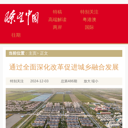
特稿
特别关注
高端解读
粤港澳
两岸
国际
往期
当前位置
：
主页
> 正文
通过全面深化改革促进城乡融合发展
特别关注
2024-12-03
总第486期
放大
缩小