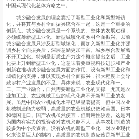
中国式现代化总体方略之中。
城乡融合发展的理念囊括了新型工业化和新型城镇
化，并将其与乡村全面振兴统合在一起，这是一个重要的
创新点。城乡融合发展是一个系统的、整体的发展过程，
必须统筹新型工业化、新型城镇化和乡村全面振兴。以前
城乡融合发展只涉及新型城镇化，而加入新型工业化并强
调乡村全面振兴后，深层意涵更加丰富。城乡融合发展离
不开工业化。特别是新质生产力这个概念提出之后，工业
化要上升到新型工业化，这意味着要重视科技进步和产业
创新在推动城乡融合发展方面的作用。没有新型工业化和
城镇化的支持，难以实现乡村全面振兴，很大程度上会导
致乡村产业发展的不足。具体来说，农业现代化和一、
二、三产业融合，自然需要新型工业化的支撑，尤其是农
业加工业、农业机械工业的现代化离不开新型工业的发
展。虽然中国农业机械化水平已经显著提高，但中国农业
机械制造能力较弱，高质量的农业机械仍依赖美国、日本
和德国进口。国产农机虽然便宜，但耐用性较差。这是因
为国内有实力的投资者对农机兴趣不大，从事农机制造的
较多为中小投资者。没有农机的新型工业化，对农业现代
化来说是巨大的制约，高质量的农机制造应该是新型工业