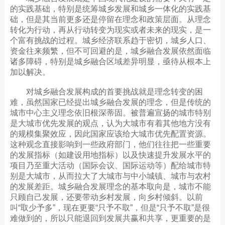
的实践基础，特别是统筹城乡发展和城乡一体化的实践基
础，但是其当前更多还是停留在理念和政策层面。从理念
转化为行动，再从行动转变为现实或者未来的现实，是一
个富有挑战的过程。城乡经济联系趋于密切，城乡人口、
资金往来频繁，但不可回避的是，城乡融合发展依然面临
诸多障碍，特别是城乡融合区域差异明显，亟待从根本上
加以解决。
对城乡融合发展构成的首要挑战就是理念转变的困
难，虽然国家已经提出城乡融合发展的理念，但是传统的
城市中心主义理念依旧根深蒂固。被普遍宣扬的城市特别
是大城市优先发展的观点，认为大城市有着其他地方没有
的规模集聚效应，因此国家应该给大城市优先配置资源。
这种观念直接影响到一些政府部门，他们往往把一些重要
的发展指标（如建设用地指标）以及快速提升发展水平的
项目乃至重大活动（国际会议、国际运动等）配给城市特
别是大城市，从而拉大了大城市与中小城镇、城市与农村
的发展差距。城乡融合发展理念的基本取向是，城市不能
只顾自己发展，还要带动乡村发展，向乡村倾斜。以前
叫“取少予多”，现在更要“只予不取”，但是“只予不取”是很
难做到的，所以只能退回到发展共赢和共享，更重要的是