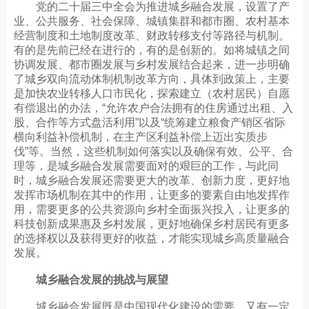
党的二十届三中全会为推进城乡融合发展，设置了产
业、公共服务、社会保障、城镇集群和都市圈、农村基本
经营制度和土地制度改革、财政转移支付等路径与机制。
有的是先前已经在进行的，有的是创新的。如将城镇之间
协调发展、都市圈发展与乡村发展结合起来，进一步明确
了城乡双向流动体制机制改革方向，具体到政策上，主要
是加快农业转移人口市民化，探索建立（农村居民）自愿
有偿退出的办法，“允许农户合法拥有的住房通过出租、入
股、合作等方式盘活利用”以及“统筹建立粮食产销区省际
横向利益补偿机制，在主产区利益补偿上迈出实质步
伐”等。当然，这些机制如何落实以及确保有效、公平、合
理等，是城乡融合发展需要面对的艰巨的工作，与此同
时，城乡融合发展还需要更大的改革、创新力度，更好地
发挥市场机制在其中的作用，让更多的要素自由地发挥作
用，需要更多的公共资源向乡村全面振兴投入，让更多的
科技创新成果惠及乡村发展，更好地确保乡村居民有更多
的选择权以及获得更好的收益，才能实现城乡高质量融合
发展。
城乡融合发展的挑战与展望
城乡融合发展既是中国现代化建设的需要，又有一定