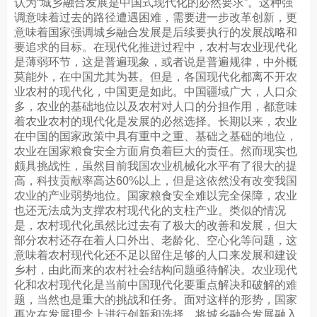
认为“城乡融合发展是中国式现代化的必然要求”。这种强
调意味着过去的路径遭遇困难，需要进一步改革创新，更
意味着国家强调城乡融合发展是后续要执行的发展战略和
要追求的目标。在现代化推进过程中，农村与农业现代化
是薄弱环节，这是普遍现象，或者说是普遍规律，中外概
莫能外，在中国尤其为甚。但是，各国现代化都离不开农
业农村的现代化，中国更是如此。中国疆域广大，人口众
多，农业的基础地位以及农村对人口的分担作用，都意味
着农业农村的现代化是发展的必然选择。长期以来，农业
在中国的国家政策中具有重中之重、基础之基础的地位，
农业在国家粮食安全方面肩负着巨大的责任。然而现实也
颇具挑战性，虽然目前我国农业机械化水平有了很大的提
高，科技贡献率高达60%以上，但是这依然没有改变我国
农业的产业弱势地位。国家粮食安全难以完全保障，农业
也还无法成为支撑农村现代化的支柱产业。类似的情况
是，农村现代化虽然比过去有了极大的改善和发展，但大
部分农村还存在着人口外出、老龄化、空心化等问题，这
意味着农村现代化还不足以留住足够的人口来发展和建设
乡村，由此而来的农村社会结构问题亟待解决。农业现代
化和农村现代化是当前中国现代化要重点解决和破解的难
题，当然也是重大的挑战和任务。面对这样的形势，国家
再次在发展理念上进行创新和选择，将城乡融合发展融入