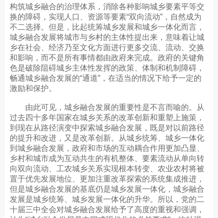
构筑城乡融合的治理体系，消除各种影响城乡要素平等交
换的障碍，实现人口、资源等要素“双向流动”，自然成为
不二选择。但是，比起统筹城乡发展和城乡一体化而言，
城乡融合发展将城市与乡村的主体性提出来，意味着让城
乡在社会、经济乃至文化方面进行更多交流、流动、交换
和影响，而不是所有事情都由政府来完成。政府的关键角
色是破除阻碍城乡主体性发挥的政策、体制和机制障碍，
畅通城乡融合发展的“通道”，在适当的情况下给予一定的
激励和保护。
由此可见，城乡融合发展的重要性是不言而喻的。从
过去四十多年国家在城乡关系的改革创新和重塑上施策，
到现在从路径演变中探索城乡融合发展，既是对以前路径
的提升和改进，又是改革创新。从城乡统筹、城乡一体化
到城乡融合发展，政府和市场的互动耦合作用更加凸显、
乡村和城市成为互动共生的有机整体、要素流动从单向转
向双向流动、工农城乡关系实现根本转变、农业农村将被
置于优先发展地位、更加注重改革探索的系统集成推进，
但是城乡融合发展的基底仍是城乡发展一体化，城乡融合
发展是城乡统筹、城乡发展一体化的升华。所以，党的二
十届三中全会对城乡融合发展给予了高度的重视和强调，