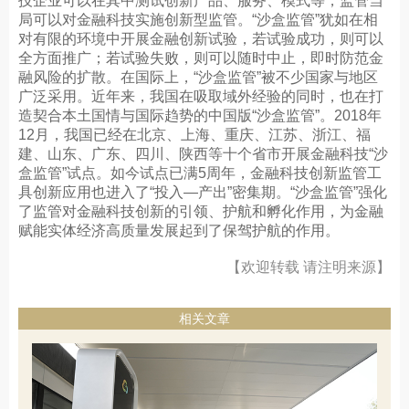
技企业可以在其中测试创新产品、服务、模式等，监管当
局可以对金融科技实施创新型监管。“沙盒监管”犹如在相
对有限的环境中开展金融创新试验，若试验成功，则可以
全方面推广；若试验失败，则可以随时中止，即时防范金
融风险的扩散。在国际上，“沙盒监管”被不少国家与地区
广泛采用。近年来，我国在吸取域外经验的同时，也在打
造契合本土国情与国际趋势的中国版“沙盒监管”。2018年
12月，我国已经在北京、上海、重庆、江苏、浙江、福
建、山东、广东、四川、陕西等十个省市开展金融科技“沙
盒监管”试点。如今试点已满5周年，金融科技创新监管工
具创新应用也进入了“投入—产出”密集期。“沙盒监管”强化
了监管对金融科技创新的引领、护航和孵化作用，为金融
赋能实体经济高质量发展起到了保驾护航的作用。
【欢迎转载 请注明来源】
相关文章