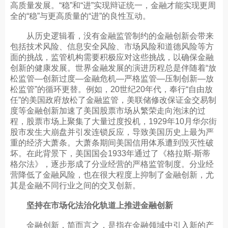
高质量发展。“稳”和“进”实现辩证统一，金融才能实现更周
全的“稳”与更高质量的“进”的良性互动。
从历史逻辑看，没有金融监管制约的金融创新会带来
包括技术风险、信息安全风险、市场风险和道德风险等方
面的挑战，监管机构需要积极应对这些挑战，以确保金融
创新的健康发展。世界金融发展的演进历程总是伴随着“放
松监管—创新过度—金融危机—严格监管—压制创新—放
松监管”的循环更替。例如，20世纪20年代，奉行“自由放
任”的美国政府放松了金融监管，美联储修改保证金交易制
度等金融创新加速了美国股票市场从繁荣走向泡沫的过
程，股票市场上聚集了大量过度投机，1929年10月华尔街
股市发生大崩盘并引发连锁反应，导致美国历史上最为严
重的经济大萧条。大萧条期间美国信用体系遭到毁灭性破
坏。在此背景下，美国国会1933年通过了《格拉斯-斯蒂
格尔法》，逐步形成了分业经营的严格监管制度。分业经
营降低了金融风险，也在很大程度上抑制了金融创新，尤
其是金融不同行业之间的交叉创新。
坚持在市场化法治化轨道上推进金融创新
金融创新，简而言之，是指在金融领域中引入新的产