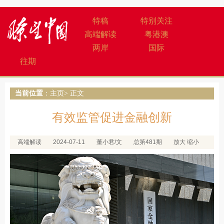
特稿
特别关注
高端解读
粤港澳
两岸
国际
往期
当前位置
：
主页
> 正文
有效监管促进金融创新
高端解读
2024-07-11
董小君/文
总第481期
放大
缩小