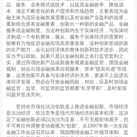
品、服务、业务模式或技术，以提高金融效率、降低成
本、满足不断变化的客户需求和市场趋势，主要表现为金
融主体为适应金融发展需要以及对金融产业盈利的追逐，
重新组合原有金融要素，创新出一种新的金融产品、金融
服务或金融制度。当这种创新内生于实体经济，与实体经
济构成一个有机整体，服从、服务于实体经济的需要时，
能够有力地促进金融实现高质量发展，这种创新形成的新
的生产能力，会引起经济体的整体创新和技术进步，因此
应当予以鼓励。如果只是以金融创新之名行监管套利之
实，通过所谓的新产品或新服务规避金融监管，摆脱金融
规制，就会出现金融体系自我服务、资本“脱实向虚”等现
象，这类创新不具备与实体经济的关系，更谈不上促进实
体经济发展，势必会导致金融风险，对此，应及时加强金
融监管，监管、对监管的监管都要“长牙带刺”，及时发现
问题并坚决亮剑。
坚持在市场化法治化轨道上推进金融创新。市场经济
是法治经济，依法竞争是现代市场经济的基本机理，这决
定了金融创新必须以法治为圭臬，不可无规矩地展开，也
不可将任何调整变动都视为“创新”。从1997年第一次全国
金融工作会议召开以来，我国围绕金融工作领导体制、监