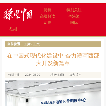
特稿
特别关注
高端解读
粤港澳
两岸
国际
往期
当前位置
：
主页
> 正文
在中国式现代化建设中 奋力谱写西部
大开发新篇章
特别关注
2024-05-09
总第478期
放大
缩小