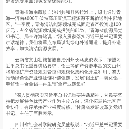
源资源等重点领域安全保障能力。
青海省海南藏族自治州共和县塔拉滩上，绿电通过青
海—河南±800千伏特高压直流工程源源不断输送到中部地
区。“一季度，青海清洁能源领域完成固定资产投资超100
亿元，占全省能源领域完成投资的81%。”青海省能源局党
组书记、局长许海铭说，“深入贯彻落实习近平总书记重要
讲话精神，我们将重点布局谋划绿电外送通道，提升外送
效率，加快清洁能源发展。”
云南省文山壮族苗族自治州州长马忠俊表示，按照习
近平总书记重要讲话要求，铝土等矿产资源丰富的文山州
将加强矿产资源规划管控和规模化集约化开发利用，努力
推动绿色铝产业链延链补链强链，发展“铝土矿—氧化铝—
电解铝—合金铝—再生铝”全产业链集群。
“深入贯彻落实习近平总书记重要讲话精神，甘肃要坚
持把发展特色优势产业作为主攻方向，深化拓展跨地区产
业协作，有序承接产业梯度转移。”甘肃省发展改革委党组
书记、主任丁巨胜表示。
四川省社会科学院研究员盛毅说：“习近平总书记重要