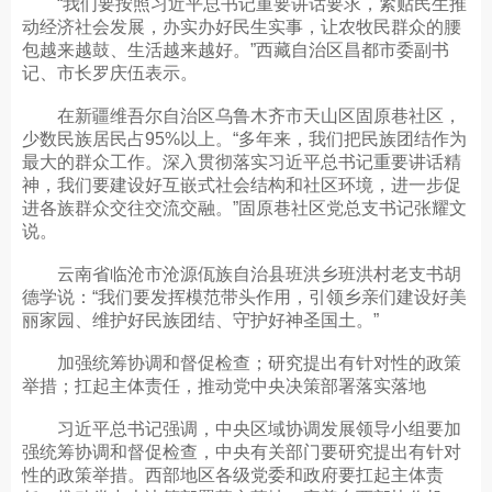
“我们要按照习近平总书记重要讲话要求，紧贴民生推
动经济社会发展，办实办好民生实事，让农牧民群众的腰
包越来越鼓、生活越来越好。”西藏自治区昌都市委副书
记、市长罗庆伍表示。
在新疆维吾尔自治区乌鲁木齐市天山区固原巷社区，
少数民族居民占95%以上。“多年来，我们把民族团结作为
最大的群众工作。深入贯彻落实习近平总书记重要讲话精
神，我们要建设好互嵌式社会结构和社区环境，进一步促
进各族群众交往交流交融。”固原巷社区党总支书记张耀文
说。
云南省临沧市沧源佤族自治县班洪乡班洪村老支书胡
德学说：“我们要发挥模范带头作用，引领乡亲们建设好美
丽家园、维护好民族团结、守护好神圣国土。”
加强统筹协调和督促检查；研究提出有针对性的政策
举措；扛起主体责任，推动党中央决策部署落实落地
习近平总书记强调，中央区域协调发展领导小组要加
强统筹协调和督促检查，中央有关部门要研究提出有针对
性的政策举措。西部地区各级党委和政府要扛起主体责