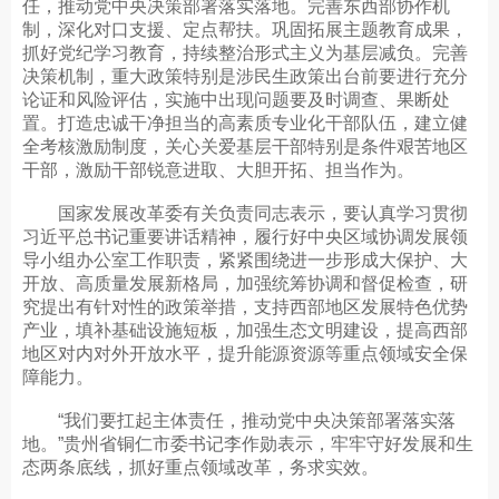
任，推动党中央决策部署落实落地。完善东西部协作机
制，深化对口支援、定点帮扶。巩固拓展主题教育成果，
抓好党纪学习教育，持续整治形式主义为基层减负。完善
决策机制，重大政策特别是涉民生政策出台前要进行充分
论证和风险评估，实施中出现问题要及时调查、果断处
置。打造忠诚干净担当的高素质专业化干部队伍，建立健
全考核激励制度，关心关爱基层干部特别是条件艰苦地区
干部，激励干部锐意进取、大胆开拓、担当作为。
国家发展改革委有关负责同志表示，要认真学习贯彻
习近平总书记重要讲话精神，履行好中央区域协调发展领
导小组办公室工作职责，紧紧围绕进一步形成大保护、大
开放、高质量发展新格局，加强统筹协调和督促检查，研
究提出有针对性的政策举措，支持西部地区发展特色优势
产业，填补基础设施短板，加强生态文明建设，提高西部
地区对内对外开放水平，提升能源资源等重点领域安全保
障能力。
“我们要扛起主体责任，推动党中央决策部署落实落
地。”贵州省铜仁市委书记李作勋表示，牢牢守好发展和生
态两条底线，抓好重点领域改革，务求实效。