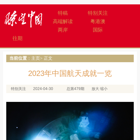
特稿
特别关注
高端解读
粤港澳
两岸
国际
往期
当前位置
：
主页
> 正文
2023年中国航天成就一览
特别关注
2024-04-30
总第479期
放大
缩小