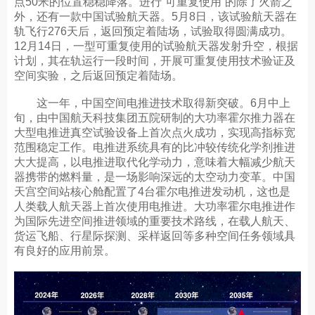
点50米的位置稳稳降落。进行“可重复使用”的除了火箭之
外，还有一款中国试验航天器。5月8日，该试验航天器在
轨飞行276天后，返回预定着陆场，试验取得圆满成功。
12月14日，一型可重复使用的试验航天器发射升空，根据
计划，其在轨运行一段时间，开展可重复使用技术验证及
空间实验，之后返回预定着陆场。
这一年，中国空间电推进技术取得新突破。6月中上
旬，由中国航天科技集团五院研制的大功率霍尔推力器在
大型电推进真空试验设备上首次点火成功，实现高指标宽
范围稳定工作。电推进系统具有的比冲较传统化学剂推进
大大提高，以电推进取代化学动力，意味着大幅减少航天
器携带的燃料量，是一场影响深远的太空动力变革。中国
天宫空间站核心舱配置了4台霍尔电推进发动机，这也是
人类载人航天器上首次使用电推进。大功率霍尔电推进作
为国际先进空间推进领域的重要技术路线，在载人航天、
货运飞船、行星际探测、采样返回等多种空间任务领域具
有良好的应用前景。