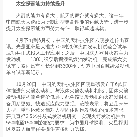
太空探索能力持续提升
火箭的能力有多大，航天的舞台就有多大。这一年，
中国航天人继续为研制新型更高性能的运载火箭，进一步
提升太空探索能力而努力奋斗，取得卓越成就。
4月下旬到6月初，中国航天科技集团六院接连传出喜
讯。先是亚洲最大推力700吨液体火箭发动机试验台试车
成功并正式投入工程应用；之后，中国载人登月火箭主力
发动机——130吨级泵后摆液氧煤油发动机，完成第六次
试车，累计试车时长达到3300秒，创造中国百吨级发动机
单台试车新纪录。
10月20日，中国航天科技集团四院重磅发布了6款固
体推进剂火箭发动机。与液体火箭发动机相比，固体火箭
发动机结构简单造价低廉，配备该类发动机的火箭发射准
备周期更短、快速反应能力更强。该院表示，将立足未来
大型、重型运载火箭对大型固体助推发动机的技术需求，
开展直径3.5米分段式发动机研究，实现火箭发动机推力
550吨至1500吨的能力要求，为中国月球探测、火星探测
以及载人航天任务提供更多动力选择。