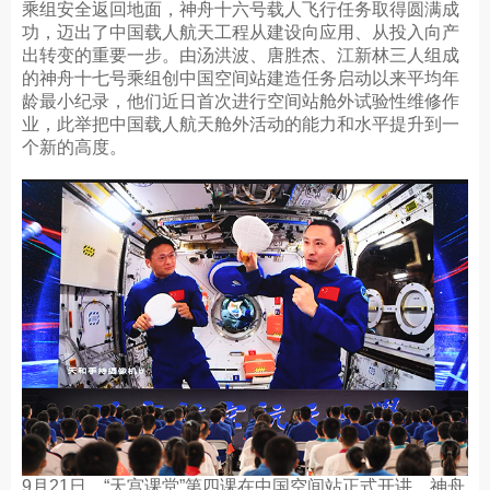
乘组安全返回地面，神舟十六号载人飞行任务取得圆满成
功，迈出了中国载人航天工程从建设向应用、从投入向产
出转变的重要一步。由汤洪波、唐胜杰、江新林三人组成
的神舟十七号乘组创中国空间站建造任务启动以来平均年
龄最小纪录，他们近日首次进行空间站舱外试验性维修作
业，此举把中国载人航天舱外活动的能力和水平提升到一
个新的高度。
9月21日，“天宫课堂”第四课在中国空间站正式开讲，神舟