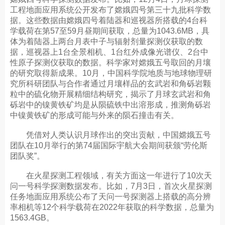
工程地面应用系统公开发布了嫦娥四号第三十九批科学数
据。这些数据由嫦娥四号着陆器和巡视器所搭载的4台科
学载荷在第57至59月昼期间获取，总量为1043.6MB，具
体为着陆器上两台月表中子与辐射剂量探测仪获取的数
据，巡视器上1台全景相机、1台红外成像光谱仪、2台中
性原子探测仪获取的数据。科学家对嫦娥五号取回的月壤
的研究取得新成果。10月，中国科学院地质与地球物理研
究所科研团队与合作者通过月壤样品的玄武岩和角砾岩颗
粒中的硫化物开展精细结构研究，揭示了月球玄武岩和角
砾岩中的镍黄铁矿均是从陨硫铁中出溶形成，推测角砾岩
中镍黄铁矿的形成可能与外来的陨石撞击有关。
凭借对人类认识月球作出的突出贡献，中国嫦娥五号
团队在10月举行的第74届国际宇航大会期间获颁“劳伦斯
团队奖”。
在火星探测工程领域，有关方面这一年进行了10次天
问一号科学探测数据发布。比如，7月3日，首次火星探测
任务地面应用系统公布了天问一号探测器上搭载的高分辨
率相机等12个科学载荷在2022年获取的科学数据，总量为
1563.4GB。