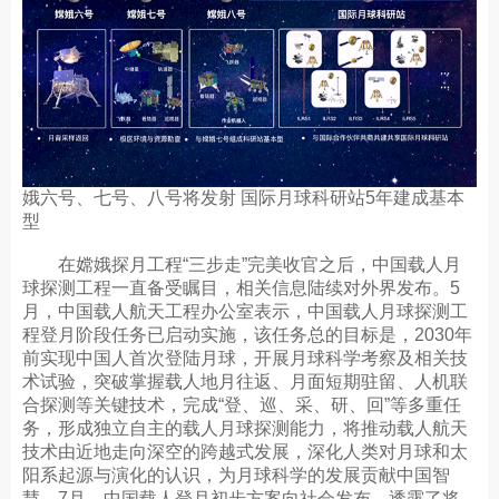
娥六号、七号、八号将发射 国际月球科研站5年建成基本
型
在嫦娥探月工程“三步走”完美收官之后，中国载人月
球探测工程一直备受瞩目，相关信息陆续对外界发布。5
月，中国载人航天工程办公室表示，中国载人月球探测工
程登月阶段任务已启动实施，该任务总的目标是，2030年
前实现中国人首次登陆月球，开展月球科学考察及相关技
术试验，突破掌握载人地月往返、月面短期驻留、人机联
合探测等关键技术，完成“登、巡、采、研、回”等多重任
务，形成独立自主的载人月球探测能力，将推动载人航天
技术由近地走向深空的跨越式发展，深化人类对月球和太
阳系起源与演化的认识，为月球科学的发展贡献中国智
慧。7月，中国载人登月初步方案向社会发布，透露了将