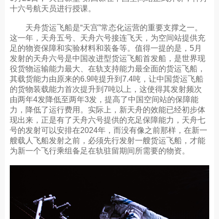
十六号航天员进行授课。
天舟货运飞船是“天宫”常态化运营的重要支撑之一。
这一年，天舟五号、天舟六号接连飞天，为空间站提供充
足的物资保障和实验材料和装备等。值得一提的是，5月
发射的天舟六号是中国改进型货运飞船首发船，是世界现
役货物运输能力最大、在轨支持能力最全面的货运飞船，
其载货能力由原来的6.9吨提升到7.4吨，让中国货运飞船
的货物装载能力首次提升到7吨以上，这使得其发射频次
由两年4发降低至两年3发，提高了中国空间站的保障能
力，降低了运行费用。实际上，新天舟的效能已经初步体
现出来，正是有了天舟六号提供的充足保障能力，天舟七
号的发射可以安排在2024年，而没有像之前那样，在新一
艘载人飞船发射之前，必须先行发射一艘货运飞船，才能
为新一个飞行乘组备足在轨驻留期间所需要的物资。