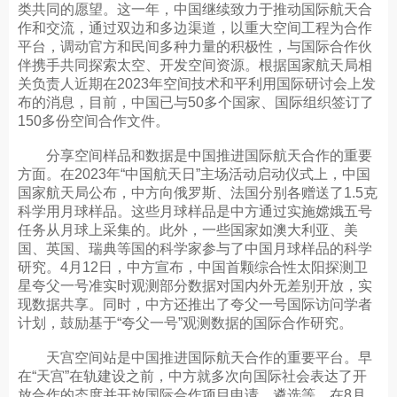
类共同的愿望。这一年，中国继续致力于推动国际航天合
作和交流，通过双边和多边渠道，以重大空间工程为合作
平台，调动官方和民间多种力量的积极性，与国际合作伙
伴携手共同探索太空、开发空间资源。根据国家航天局相
关负责人近期在2023年空间技术和平利用国际研讨会上发
布的消息，目前，中国已与50多个国家、国际组织签订了
150多份空间合作文件。
分享空间样品和数据是中国推进国际航天合作的重要
方面。在2023年“中国航天日”主场活动启动仪式上，中国
国家航天局公布，中方向俄罗斯、法国分别各赠送了1.5克
科学用月球样品。这些月球样品是中方通过实施嫦娥五号
任务从月球上采集的。此外，一些国家如澳大利亚、美
国、英国、瑞典等国的科学家参与了中国月球样品的科学
研究。4月12日，中方宣布，中国首颗综合性太阳探测卫
星夸父一号准实时观测部分数据对国内外无差别开放，实
现数据共享。同时，中方还推出了夸父一号国际访问学者
计划，鼓励基于“夸父一号”观测数据的国际合作研究。
天宫空间站是中国推进国际航天合作的重要平台。早
在“天宫”在轨建设之前，中方就多次向国际社会表达了开
放合作的态度并开放国际合作项目申请、遴选等。在8月