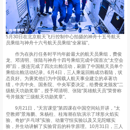
5月30日在北京航天飞行控制中心拍摄的神舟十五号航天
员乘组与神舟十六号航天员乘组“全家福”。
作为在执行任务时平均年龄最大的航天员乘组，费俊
龙、邓清明、张陆与神舟十四号乘组完成中国首次“太空会
师”后，接连完成了四次出舱活动，刷新了中国航天员单个
乘组出舱活动纪录。6月4日，三人乘返回舱成功着陆，状
态良好。为褒奖他们为中国载人航天事业建立的卓著功
绩，中共中央、国务院、中央军委决定，给费俊龙颁发“二
级航天功勋奖章”，授予邓清明、张陆“英雄航天员”荣誉称
号并颁发“三级航天功勋奖章”。
9月21日，“天宫课堂”第四课在中国空间站开讲，“太
空教师”景海鹏、朱杨柱、桂海潮在轨演示了球形火焰实
验、奇妙“乒乓球”实验、动量守恒实验以及又见陀螺实
验，并生动讲解了实验背后的科学原理。10月31日，三人