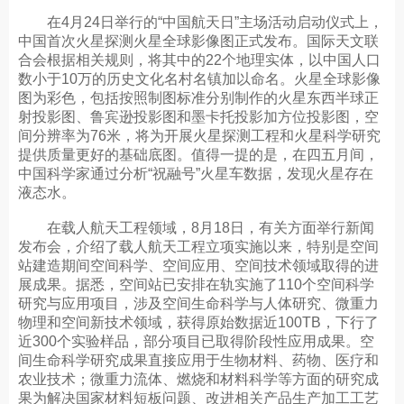
在4月24日举行的“中国航天日”主场活动启动仪式上，
中国首次火星探测火星全球影像图正式发布。国际天文联
合会根据相关规则，将其中的22个地理实体，以中国人口
数小于10万的历史文化名村名镇加以命名。火星全球影像
图为彩色，包括按照制图标准分别制作的火星东西半球正
射投影图、鲁宾逊投影图和墨卡托投影加方位投影图，空
间分辨率为76米，将为开展火星探测工程和火星科学研究
提供质量更好的基础底图。值得一提的是，在四五月间，
中国科学家通过分析“祝融号”火星车数据，发现火星存在
液态水。
在载人航天工程领域，8月18日，有关方面举行新闻
发布会，介绍了载人航天工程立项实施以来，特别是空间
站建造期间空间科学、空间应用、空间技术领域取得的进
展成果。据悉，空间站已安排在轨实施了110个空间科学
研究与应用项目，涉及空间生命科学与人体研究、微重力
物理和空间新技术领域，获得原始数据近100TB，下行了
近300个实验样品，部分项目已取得阶段性应用成果。空
间生命科学研究成果直接应用于生物材料、药物、医疗和
农业技术；微重力流体、燃烧和材料科学等方面的研究成
果为解决国家材料短板问题、改进相关产品生产加工工艺