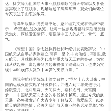
达、徐文等为祖国航天事业默默奉献的航天专家以及参会
嘉宾献上了红领巾。现场响起了阵阵掌声，观众们向诸位
专家表达了由衷的敬意。
青岛出版集团党委副书记、总经理刘文光在致辞中表
示，“希望通过这次展览，让每一位参观者都能深刻感受航
天魅力、厚植爱国情怀，增强做中国人的志气、骨气、底
气。”
《瞭望中国》杂志社执行社长叶纪训发表致辞说，“中
国航天从白手起家到建立‘两弹一星’的丰功伟绩，再到以载
人航天、月球探测等为代表的重大航天工程的突破，为实
现从站起来、富起来到强起来提供了磅礴动力，也成为实
现中华民族伟大复兴中国梦的支撑力量。”
国际宇航科学院院士徐文致辞：“党的十八大以来，中
国的运载火箭实现了升级换代，并进入到世界先进行列。
嫦娥登月、北斗组网、天问探火、羲和逐日、天宫圆
梦……中国航天迈向太空的步伐越来越高。通过今天的航
天展，必将激发起广大青少年了解航天、热爱航天、献身
航天的爱国热情，必将为我们航天事业的长远发展奠定坚
实的人才基础。”