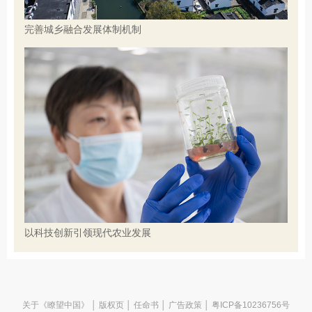
完善城乡融合发展体制机制
以科技创新引领现代农业发展
关于《瞭望中国》
│
版权页
│
任命书
│
广告政策
│ 粤ICP备10236756号