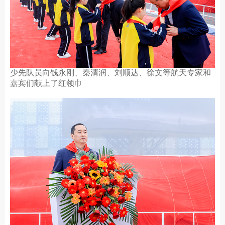
少先队员向钱永刚、秦清润、刘顺达、徐文等航天专家和
嘉宾们献上了红领巾