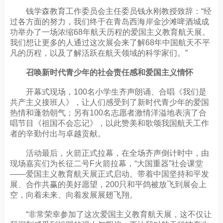
钱学森教育工作委员会主任委员钱永刚教授致辞：“经
过各方面的努力，我们终于在青岛西海岸金沙滩啤酒城成
功举办了一场浓缩68年航天历程的爱国主义教育航天展。
我们想让更多的人通过这次展会来了解68年中国航天不平
凡的历程，以及了解活跃在航天领域的科学家们。”
召唤新时代青少年的社会责任感和爱国主义情怀
开幕式现场，100名小学生齐声朗诵、合唱《我们是
共产主义接班人》，让人们感受到了新时代青少年的爱国
热情和蓬勃朝气；另有100名志愿者激情洋溢地表演了合
唱节目《祖国不会忘记》，以此赞美和歌颂我国航天工作
者的辛勤付出与卓越贡献。
活动最后，火箭正式拉幕，在全场齐声倒计时中，由
现场嘉宾们为长征二号F火箭拉幕，“大国重器”社会课堂
——爱国主义教育航天展正式启动。带着中国坚持和平发
展、合作共赢的美好愿望，200只和平鸽被放飞到展会上
空，向着未来、向着发展展翅飞翔。
“非常荣幸参加了这次爱国主义教育航天展，这不仅让