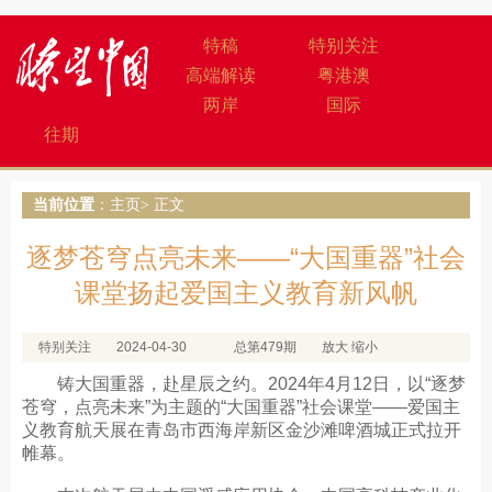
特稿
特别关注
高端解读
粤港澳
两岸
国际
往期
当前位置
：
主页
> 正文
逐梦苍穹点亮未来——“大国重器”社会
课堂扬起爱国主义教育新风帆
特别关注
2024-04-30
总第479期
放大
缩小
铸大国重器，赴星辰之约。2024年4月12日，以“逐梦
苍穹，点亮未来”为主题的“大国重器”社会课堂——爱国主
义教育航天展在青岛市西海岸新区金沙滩啤酒城正式拉开
帷幕。