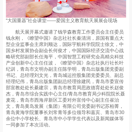
“大国重器”社会课堂——爱国主义教育航天展展会现场
航天展开幕式邀请了钱学森教育工作委员会主任委员
钱永刚，《瞭望中国》杂志社社长秦清润，原国有重点大
型企业监事会主席刘顺达，国际宇航科学院院士徐文，中
国乡村发展协会副会长何俊才，中国国际经济交流中心战
略研究部副部长任海平，中国智慧工程研究会高精尖科技
产业创新中心主任任波，《瞭望中国》杂志社执行社长叶
纪训，青岛市文明办副主任陈学明，青岛出版集团党委副
书记、总经理刘文光，青岛城运控股集团党委委员、副总
经理纪伟，青岛出版集团副总经理徐建民，青岛市委宣传
部宣教处处长綦建宗，青岛市教育局思政德育处处长赵俊
杰，青岛市综合实践中心主任/青岛市教育局少科院院长聂
麦花，青岛市西海岸新区工委对外宣传中心副主任崔治
文，青岛黄岛发展（集团）有限公司党委副书记苏柏菁，
青岛黄海学院董事长刘常青等多位领导和嘉宾、青岛市30
余位中小学校长、青岛市中小学学生代表以及新闻媒体等
一同参加了本次活动。