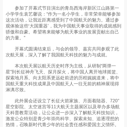
参加了开幕式节目演出的青岛西海岸新区江山路第一
小学学生袁艺馨说：“作为一名小学生，非常荣幸能够参加
这次活动，让我近距离感受到了中国航天的魅力。通过参
观体验这些‘大国重器’，我为中国航天事业取得的成就感到
骄傲和自豪。希望将来能够为航天事业的发展贡献出自己
的力量。”
开幕式圆满结束后，与会的领导、嘉宾共同参观了此
次航天展，深入了解了我国航天科技的魅力与成就。
本次航天展以航天历史时序为主线，从研制“两弹一
星”到长征神舟飞天、探月探火，将中国人离开地球摇篮、
探索地月系、向太阳系更远处前进的历程娓娓道来，将中
国航天重大科技成果及中国航天人一往无前的精神展现得
淋漓尽致。
此外展会还设立了长征火箭家族、月面着陆器、720°
星空影院、太空迷宫等11大航天主题展区以及举办多场航
天科普教育活动，让公众进一步深入了解航天科技知识，
激发公众特别是青少年崇尚科学、探索未知、追逐理想的
热情，召唤新时代青少年的社会责任感和爱国主义情怀。