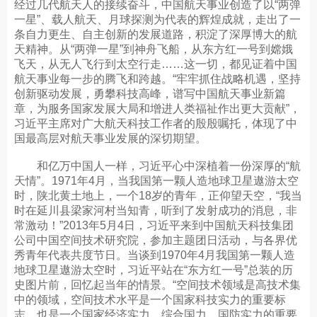
经过几代航天人的接续奋斗，中国航天事业创造了以“两弹
一星”、载人航天、月球探测为代表的辉煌成就，走出了一
条自力更生、自主创新的发展道路，积淀了深厚博大的航
天精神。从“两弹一星”到神舟飞船，从东方红一号到嫦娥
飞天，从无人飞行到太空行走……这一切，都见证着中国
航天事业每一步的腾飞和跨越。“牢牢抓住战略机遇，坚持
创新驱动发展，勇攀科技高峰，谱写中国航天事业新篇
章，为服务国家发展大局和增进人类福祉作出更大贡献”，
习近平主席对广大航天科技工作者的殷殷嘱托，体现了中
国最高层对航天事业发展的深切期望。
和亿万中国人一样，习近平心中深植着一份深厚的“航
天情”。1971年4月，当我国第一颗人造地球卫星遨游太空
时，陕北黄土地上，一个18岁的青年，正仰望天空，“我当
时在延川县梁家河村当知青，听到了发射成功的消息，非
常激动！”2013年5月4日，习近平来到中国航天科技集团
公司中国空间技术研究院，参加主题团日活动，与各界优
秀青年代表共度节日。当谈到1970年4月我国第一颗人造
地球卫星遨游太空时，习近平站在“东方红一号”总装的历
史图片前，回忆起当年的情景。“空间技术领域是高技术集
中的领域，空间技术水平是一个国家科技实力的重要标
志，也是一个国家经济实力、综合国力、国防实力的重要