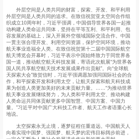
外层空间是人类共同的财富，探索、开发、和平利用
外层空间是人类共同的追求。在致信祝贺亚太空间合作组
织成立10周年时，习近平强调，中国倡导世界各国一起推
动构建人类命运共同体，坚持在平等互利、和平利用、包
容发展的基础上，深入开展外空领域国际交流合作。中国
一贯主张合理开发、利用空间资源，保护空间环境，推动
航天事业造福全人类。在致信祝贺第十二届中国国际航空
航天博览会开幕时，习近平表示中国始终致力于同世界各
国一道，推动航空航天科技发展，寄语此次航展“为世界各
国人民共享航空航天技术发展成果作出贡献”。向“全球航
天探索大会”致贺信时，习近平强调愿加强同国际社会的合
作，和平探索开发和利用太空，让航天探索和航天科技成
果为创造人类更加美好的未来贡献力量。……“为推动世界
航天事业发展继续努力，为人类和平利用太空、推动构建
人类命运共同体贡献更多中国智慧、中国方案、中国力
量。”习近平对中国广大科技工作者、航天工作者语重心长
地说。
太空探索永无止境，逐梦征程任重道远。中国航天人
向着实现中国梦、强国梦、航天梦的宏伟目标阔步前进，