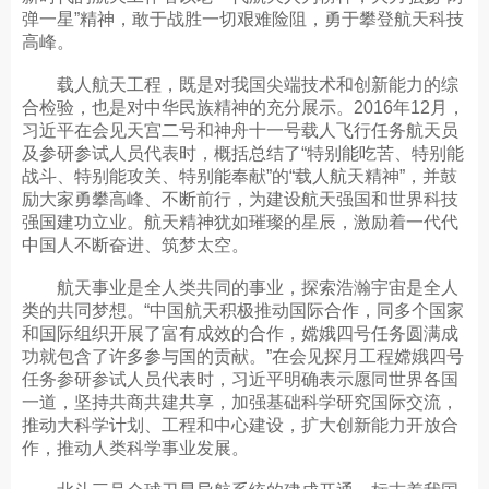
弹一星”精神，敢于战胜一切艰难险阻，勇于攀登航天科技
高峰。
载人航天工程，既是对我国尖端技术和创新能力的综
合检验，也是对中华民族精神的充分展示。2016年12月，
习近平在会见天宫二号和神舟十一号载人飞行任务航天员
及参研参试人员代表时，概括总结了“特别能吃苦、特别能
战斗、特别能攻关、特别能奉献”的“载人航天精神”，并鼓
励大家勇攀高峰、不断前行，为建设航天强国和世界科技
强国建功立业。航天精神犹如璀璨的星辰，激励着一代代
中国人不断奋进、筑梦太空。
航天事业是全人类共同的事业，探索浩瀚宇宙是全人
类的共同梦想。“中国航天积极推动国际合作，同多个国家
和国际组织开展了富有成效的合作，嫦娥四号任务圆满成
功就包含了许多参与国的贡献。”在会见探月工程嫦娥四号
任务参研参试人员代表时，习近平明确表示愿同世界各国
一道，坚持共商共建共享，加强基础科学研究国际交流，
推动大科学计划、工程和中心建设，扩大创新能力开放合
作，推动人类科学事业发展。