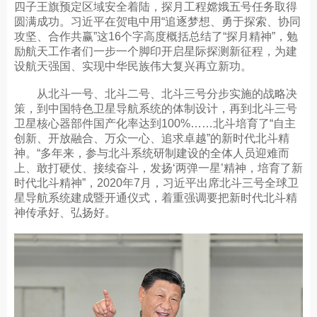
四子王旗预定区域安全着陆，探月工程嫦娥五号任务取得
圆满成功。习近平在贺电中用“追逐梦想、勇于探索、协同
攻坚、合作共赢”这16个字高度概括总结了“探月精神”，勉
励航天工作者们一步一个脚印开启星际探测新征程，为建
设航天强国、实现中华民族伟大复兴再立新功。
从北斗一号、北斗二号、北斗三号分步实施的战略决
策，到中国特色卫星导航系统的体制设计，再到北斗三号
卫星核心器部件国产化率达到100%……北斗培育了“自主
创新、开放融合、万众一心、追求卓越”的新时代北斗精
神。“多年来，参与北斗系统研制建设的全体人员迎难而
上、敢打硬仗、接续奋斗，发扬‘两弹一星’精神，培育了新
时代北斗精神”，2020年7月，习近平出席北斗三号全球卫
星导航系统建成暨开通仪式，着重强调要把新时代北斗精
神传承好、弘扬好。