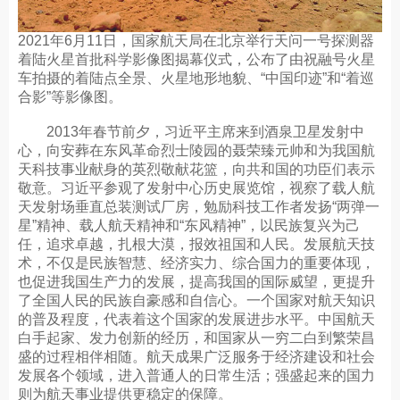
2021年6月11日，国家航天局在北京举行天问一号探测器
着陆火星首批科学影像图揭幕仪式，公布了由祝融号火星
车拍摄的着陆点全景、火星地形地貌、“中国印迹”和“着巡
合影”等影像图。
2013年春节前夕，习近平主席来到酒泉卫星发射中
心，向安葬在东风革命烈士陵园的聂荣臻元帅和为我国航
天科技事业献身的英烈敬献花篮，向共和国的功臣们表示
敬意。习近平参观了发射中心历史展览馆，视察了载人航
天发射场垂直总装测试厂房，勉励科技工作者发扬“两弹一
星”精神、载人航天精神和“东风精神”，以民族复兴为己
任，追求卓越，扎根大漠，报效祖国和人民。发展航天技
术，不仅是民族智慧、经济实力、综合国力的重要体现，
也促进我国生产力的发展，提高我国的国际威望，更提升
了全国人民的民族自豪感和自信心。一个国家对航天知识
的普及程度，代表着这个国家的发展进步水平。中国航天
白手起家、发力创新的经历，和国家从一穷二白到繁荣昌
盛的过程相伴相随。航天成果广泛服务于经济建设和社会
发展各个领域，进入普通人的日常生活；强盛起来的国力
则为航天事业提供更稳定的保障。