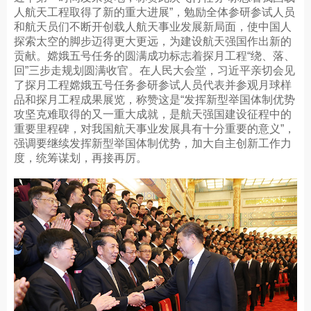
人航天工程取得了新的重大进展”，勉励全体参研参试人员
和航天员们不断开创载人航天事业发展新局面，使中国人
探索太空的脚步迈得更大更远，为建设航天强国作出新的
贡献。嫦娥五号任务的圆满成功标志着探月工程“绕、落、
回”三步走规划圆满收官。在人民大会堂，习近平亲切会见
了探月工程嫦娥五号任务参研参试人员代表并参观月球样
品和探月工程成果展览，称赞这是“发挥新型举国体制优势
攻坚克难取得的又一重大成就，是航天强国建设征程中的
重要里程碑，对我国航天事业发展具有十分重要的意义”，
强调要继续发挥新型举国体制优势，加大自主创新工作力
度，统筹谋划，再接再厉。