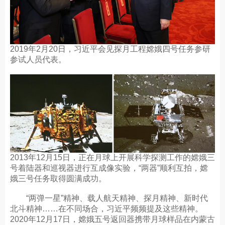
2019年2月20日，习近平会见探月工程嫦娥四号任务参研
参试人员代表。
2013年12月15日，正在月球上开展科学探测工作的嫦娥三
号着陆器和巡视器进行互成像实验，“两器”顺利互拍，嫦
娥三号任务取得圆满成功。
“两弹一星”精神、载人航天精神、探月精神、新时代
北斗精神……在不同场合，习近平频频提及这些精神。
2020年12月17日，嫦娥五号返回器携带月球样品在内蒙古