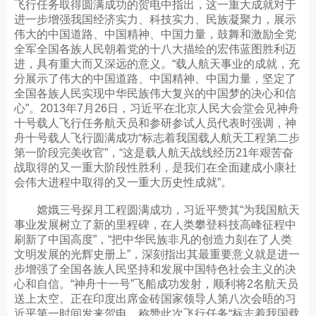
飞行任务取得圆满成功的贺电中指出，这一重大成就对于
进一步增强我国经济实力、科技实力、民族凝聚力，展示
伟大的中国道路、中国精神、中国力量，鼓舞和激励全党
全军全国各族人民朝着党的十八大描绘的宏伟蓝图胜利迈
进，具有重大而又深远的意义。“载人航天事业的成就，充
分展示了伟大的中国道路、中国精神、中国力量，坚定了
全国各族人民实现中华民族伟大复兴的中国梦的决心和信
心”。2013年7月26日，习近平在北京人民大会堂会见神舟
十号载人飞行任务航天员和参研参试人员代表时强调，神
舟十号载人飞行圆满成功“标志着我国载人航天工程第二步
第一阶段完美收官”，“这是载人航天战线经历21年艰苦奋
战取得的又一重大阶段性胜利，是我们在全面建成小康社
会伟大进程中取得的又一重大历史性成就”。
嫦娥三号探月工程圆满成功，习近平赞其“为我国航天
事业发展树立了新的里程碑，在人类攀登科技高峰征程中
刷新了中国高度”，“把中华民族非凡的创造力刻在了人类
文明发展的光辉史册上”，深刻指出其最重要意义就是进一
步增强了全国各族人民坚持和发展中国特色社会主义的决
心和自信。“神舟十一号”飞船成功发射，顺利将2名航天员
送上太空。正在印度出席金砖国家领导人第八次会晤的习
近平第一时间发来贺电，称赞此次飞行任务“标志着我国载