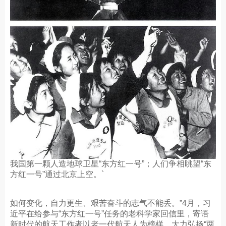
我国第一颗人造地球卫星“东方红一号”；人们争相眺望“东
方红一号”通过北京上空。`
如何变化，自力更生、艰苦奋斗的志气不能丢。”4月，习
近平在给参与“东方红一号”任务的老科学家回信里，寄语
新时代的航天工作者以老一代航天人为榜样，大力弘扬“两