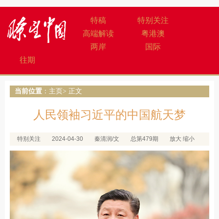
特稿
特别关注
高端解读
粤港澳
两岸
国际
往期
当前位置
：
主页
> 正文
人民领袖习近平的中国航天梦
特别关注
2024-04-30
秦清润/文
总第479期
放大
缩小