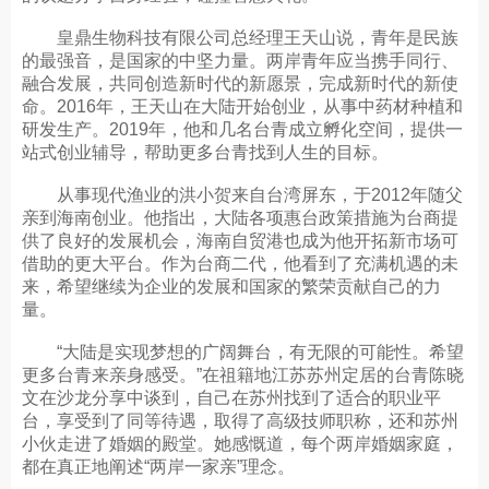
皇鼎生物科技有限公司总经理王天山说，青年是民族
的最强音，是国家的中坚力量。两岸青年应当携手同行、
融合发展，共同创造新时代的新愿景，完成新时代的新使
命。2016年，王天山在大陆开始创业，从事中药材种植和
研发生产。2019年，他和几名台青成立孵化空间，提供一
站式创业辅导，帮助更多台青找到人生的目标。
从事现代渔业的洪小贺来自台湾屏东，于2012年随父
亲到海南创业。他指出，大陆各项惠台政策措施为台商提
供了良好的发展机会，海南自贸港也成为他开拓新市场可
借助的更大平台。作为台商二代，他看到了充满机遇的未
来，希望继续为企业的发展和国家的繁荣贡献自己的力
量。
“大陆是实现梦想的广阔舞台，有无限的可能性。希望
更多台青来亲身感受。”在祖籍地江苏苏州定居的台青陈晓
文在沙龙分享中谈到，自己在苏州找到了适合的职业平
台，享受到了同等待遇，取得了高级技师职称，还和苏州
小伙走进了婚姻的殿堂。她感慨道，每个两岸婚姻家庭，
都在真正地阐述“两岸一家亲”理念。