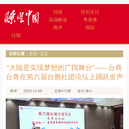
特稿
特别关注
高端解读
粤港澳
两岸
国际
往期
当前位置
：
主页
> 正文
“大陆是实现梦想的广阔舞台”——台商
台青在第六届台胞社团论坛上踊跃发声
两岸
2023-11-09
总第471期
放大
缩小