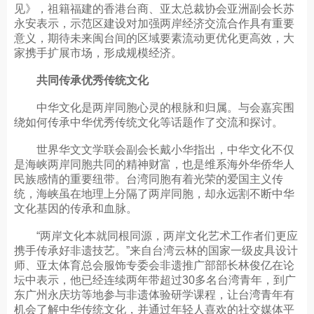
见》，祖籍福建的香港台商、亚太总裁协会亚洲副会长苏
永安表示，示范区建设对加强两岸经济交流合作具有重要
意义，期待未来闽台间的区域要素流动更优化更高效，大
家携手扩展市场，形成规模经济。
共同传承优秀传统文化
中华文化是两岸同胞心灵的根脉和归属。与会嘉宾围
绕如何传承中华优秀传统文化等话题作了交流和探讨。
世界华文文学联会副会长戴小华指出，中华文化不仅
是海峡两岸同胞共同的精神财富，也是维系海外华侨华人
民族感情的重要纽带。台湾同胞有着光荣的爱国主义传
统，海峡虽在地理上分隔了两岸同胞，却永远割不断中华
文化基因的传承和血脉。
“两岸文化本就同根同源，两岸文化艺术工作者们更应
携手传承好非遗技艺。”来自台湾云林的国家一级皮具设计
师、亚太体育总会服饰专委会非遗推广部部长林俊亿在论
坛中表示，他已经连续两年带超过30多名台湾青年，到广
东广州永庆坊等地参与非遗体验研学课程，让台湾青年有
机会了解中华传统文化，并通过年轻人喜欢的社交媒体平