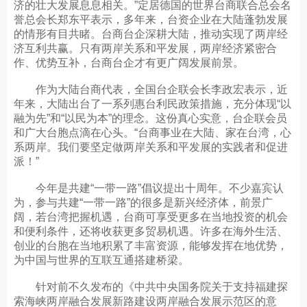
济的壮大发展息息相关。”定居德国的世界台商联合总会名
誉总会长郑东平表示，多年来，台资企业在大陆蓬勃发展
的情形有目共睹。台商台企深耕大陆，推动实现了两岸经
济互利共赢。只有两岸关系和平发展，两岸经济紧密合
作、优势互补，台商台企才有更广阔发展前景。
作为大陆台商代表，全国台企联会长李政宏表示，近
年来，大陆出台了一系列惠台利民政策措施，充分体现“以
融为先”和“以民为本”的理念。这份真心实意，台企联会员
和广大台胞点滴在心头。“台商事业在大陆、家在台湾，心
系两岸。我们要坚定做两岸关系和平发展的实践者和促进
派！”
今年是共建“一带一路”倡议提出十周年。不少嘉宾认
为，参与共建“一带一路”的很多是新兴经济体，前景广
阔，若台湾把握机遇，台商可享受更多在当地投资的机会
和便利条件，还将收获更多贸易机遇。许多在海外生活、
创业的台胞在当地积累了丰富资源，能够发挥在地优势，
为中国与世界的互联互通搭建桥梁。
针对前不久发布的《中共中央国务院关于支持福建探
索海峡两岸融合发展新路建设两岸融合发展示范区的意