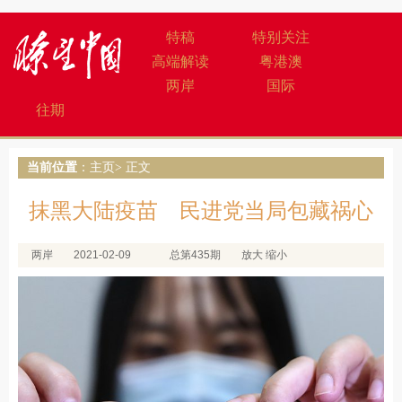
特稿
特别关注
高端解读
粤港澳
两岸
国际
往期
当前位置
：
主页
> 正文
抹黑大陆疫苗 民进党当局包藏祸心
两岸
2021-02-09
总第435期
放大
缩小