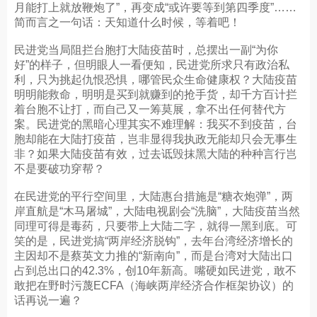
月能打上就放鞭炮了”，再变成“或许要等到第四季度”……
简而言之一句话：天知道什么时候，等着吧！
民进党当局阻拦台胞打大陆疫苗时，总摆出一副“为你
好”的样子，但明眼人一看便知，民进党所求只有政治私
利，只为挑起仇恨恐惧，哪管民众生命健康权？大陆疫苗
明明能救命，明明是买到就赚到的抢手货，却千方百计拦
着台胞不让打，而自己又一筹莫展，拿不出任何替代方
案。民进党的黑暗心理其实不难理解：我买不到疫苗，台
胞却能在大陆打疫苗，岂非显得我执政无能却只会无事生
非？如果大陆疫苗有效，过去诋毁抹黑大陆的种种言行岂
不是要破功穿帮？
在民进党的平行空间里，大陆惠台措施是“糖衣炮弹”，两
岸直航是“木马屠城”，大陆电视剧会“洗脑”，大陆疫苗当然
同理可得是毒药，只要带上大陆二字，就得一黑到底。可
笑的是，民进党搞“两岸经济脱钩”，去年台湾经济增长的
主因却不是蔡英文力推的“新南向”，而是台湾对大陆出口
占到总出口的42.3%，创10年新高。嘴硬如民进党，敢不
敢把在野时污蔑ECFA（海峡两岸经济合作框架协议）的
话再说一遍？