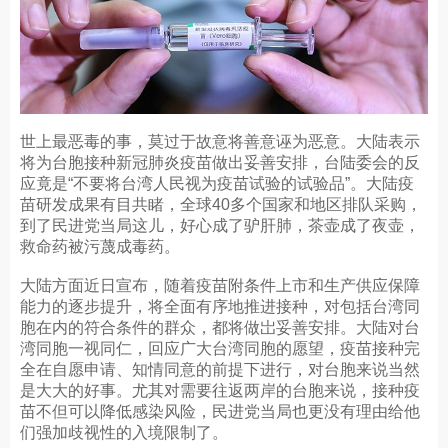
世上最恶毒的事，莫过于故意将善意诬为恶意。大陆表示
将为台胞接种新冠肺炎疫苗做出妥善安排，台陆委会的反
应竟是“不要将台湾人民视为疫苗试验的试验品”。大陆疫
苗研发成果有目共睹，全球40多个国家和地区排队采购，
到了民进党当局这儿，好心成了驴肝肺，茶壶成了夜壶，
救命药被污蔑成毒药。
大陆方面近日宣布，随着疫苗附条件上市和生产供应保障
能力的逐步提升，将全面有序地推进接种，对包括台湾同
胞在内的符合条件的群众，都将做岀妥善安排。大陆对台
湾同胞一视同仁，回应广大台湾同胞的愿望，疫苗接种完
全在自愿申请、知情同意的前提下进行，对台胞来说当然
是大大的好事。尤其对需要往返两岸的台胞来说，接种疫
苗不但可以降低感染风险，民进党当局也更没有理由给他
们强加歧视性的入境限制了。