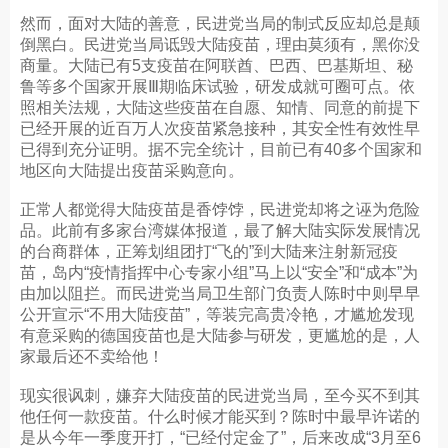
然而，面对大陆的善意，民进党当局的制式反应却总是颠
倒黑白。民进党当局诋毁大陆疫苗，理由莫须有，黑你没
商量。大陆已有5支疫苗在阿联酋、巴西、巴基斯坦、秘
鲁等多个国家开展Ⅲ期临床试验，研发成就可圈可点。依
照相关法规，大陆这些疫苗在自愿、知情、同意的前提下
已经开展的近百万人次疫苗紧急接种，其安全性有效性早
已得到充分证明。据不完全统计，目前已有40多个国家和
地区向大陆提出疫苗采购意向。
正常人都觉得大陆疫苗是香饽饽，民进党却将之诬为危险
品。此前有多家台湾媒体报道，最了解大陆实际发展情况
的台商群体，正筹划组团打“飞的”到大陆来注射新冠疫
苗，岛内“疫情指挥中心专家小组”马上以“安全”和“成本”为
由加以阻拦。而民进党当局卫生部门负责人陈时中则早早
公开宣示“不用大陆疫苗”，等装完高贵冷艳，才尴尬发现
有意采购的德国疫苗也是大陆参与研发，更尴尬的是，人
家最后还不卖给他！
现实很讽刺，嫌弃大陆疫苗的民进党当局，至今买不到其
他任何一款疫苗。什么时候才能买到？陈时中最早许诺的
是从今年一季度开打，“已经付定金了”，后来改成“3月至6