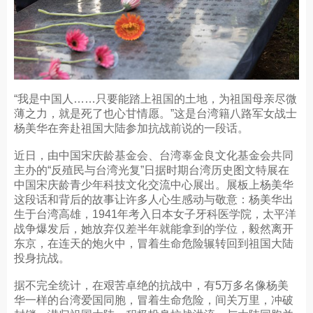
“我是中国人……只要能踏上祖国的土地，为祖国母亲尽微
薄之力，就是死了也心甘情愿。”这是台湾籍八路军女战士
杨美华在奔赴祖国大陆参加抗战前说的一段话。
近日，由中国宋庆龄基金会、台湾辜金良文化基金会共同
主办的“反殖民与台湾光复”日据时期台湾历史图文特展在
中国宋庆龄青少年科技文化交流中心展出。展板上杨美华
这段话和背后的故事让许多人心生感动与敬意：杨美华出
生于台湾高雄，1941年考入日本女子牙科医学院，太平洋
战争爆发后，她放弃仅差半年就能拿到的学位，毅然离开
东京，在连天的炮火中，冒着生命危险辗转回到祖国大陆
投身抗战。
据不完全统计，在艰苦卓绝的抗战中，有5万多名像杨美
华一样的台湾爱国同胞，冒着生命危险，间关万里，冲破