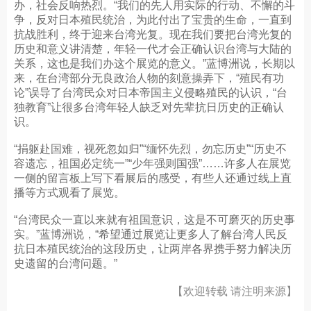
办，社会反响热烈。“我们的先人用实际的行动、不懈的斗
争，反对日本殖民统治，为此付出了宝贵的生命，一直到
抗战胜利，终于迎来台湾光复。现在我们要把台湾光复的
历史和意义讲清楚，年轻一代才会正确认识台湾与大陆的
关系，这也是我们办这个展览的意义。”蓝博洲说，长期以
来，在台湾部分无良政治人物的刻意操弄下，“殖民有功
论”误导了台湾民众对日本帝国主义侵略殖民的认识，“台
独教育”让很多台湾年轻人缺乏对先辈抗日历史的正确认
识。
“捐躯赴国难，视死忽如归”“缅怀先烈，勿忘历史”“历史不
容遗忘，祖国必定统一”“少年强则国强”……许多人在展览
一侧的留言板上写下看展后的感受，有些人还通过线上直
播等方式观看了展览。
“台湾民众一直以来就有祖国意识，这是不可磨灭的历史事
实。”蓝博洲说，“希望通过展览让更多人了解台湾人民反
抗日本殖民统治的这段历史，让两岸各界携手努力解决历
史遗留的台湾问题。”
【欢迎转载 请注明来源】