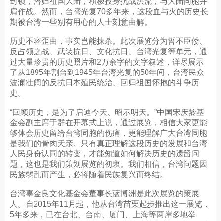
封锁，潜归祖国大陆，积极投身抗战洪流，与大陆同胞并
肩作战。然而，台湾光复70多年来，这段血与火的历史长
期被台湾一些别有用心的人士刻意曲解。
历史不容歪曲，事实岂能抹杀。此次展览分为誓不臣倭、
反占领之战、武装抗日、文化抗日、台湾光复等单元，通
过大量珍贵的历史照片和2万余字的文字叙述，详尽展示
了从1895年割台到1945年台湾光复的50年间，台湾民众
波澜壮阔的反抗日本殖民统治、回归祖国怀抱的斗争历
史。
“回顾历史，是为了启迪今天、昭示明天。”中国宋庆龄基
金会副主席于群在开幕式上说，通过展览，相信大家更能
够体会历史留给台湾同胞的伤痛，更能理解广大台湾同胞
是我们的骨肉天亲。只有真正理解这段历史的发展和台湾
人民身份认同的转变，才能知道如何解决历史的遗留问
题，这也是我们策划展览的初衷。我们相信，台湾问题因
民族弱乱而产生，必将随着民族复兴而终结。
台湾辜金良文化基金会董事长蓝博洲是此次展览的策展
人。自2015年11月起，他从台湾苗栗起步推出这一展览，
5年多来，已在台北、台南、厦门、上海等两岸多地举