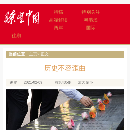
特稿
特别关注
高端解读
粤港澳
两岸
国际
往期
当前位置
：
主页
> 正文
历史不容歪曲
两岸
2021-02-09
总第435期
放大
缩小