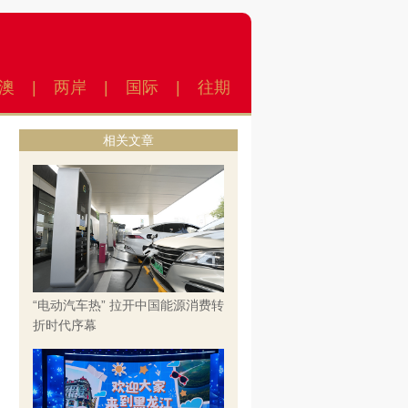
澳
|
两岸
|
国际
|
往期
相关文章
“电动汽车热” 拉开中国能源消费转
折时代序幕