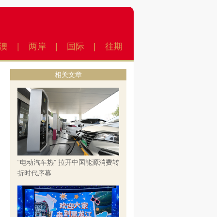
澳
|
两岸
|
国际
|
往期
相关文章
“电动汽车热” 拉开中国能源消费转
折时代序幕