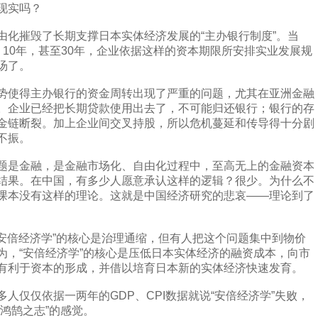
现实吗？
由化摧毁了长期支撑日本实体经济发展的“主办银行制度”。当
10年，甚至30年，企业依据这样的资本期限所安排实业发展规
汤了。
势使得主办银行的资金周转出现了严重的问题，尤其在亚洲金融
。企业已经把长期贷款使用出去了，不可能归还银行；银行的存
金链断裂。加上企业间交叉持股，所以危机蔓延和传导得十分剧
不振。
题是金融，是金融市场化、自由化过程中，至高无上的金融资本
结果。在中国，有多少人愿意承认这样的逻辑？很少。为什么不
课本没有这样的理论。这就是中国经济研究的悲哀——理论到了
“安倍经济学”的核心是治理通缩，但有人把这个问题集中到物价
为，“安倍经济学”的核心是压低日本实体经济的融资成本，向市
有利于资本的形成，并借以培育日本新的实体经济快速发育。
人仅仅依据一两年的GDP、CPI数据就说“安倍经济学”失败，
鸿鹄之志”的感觉。