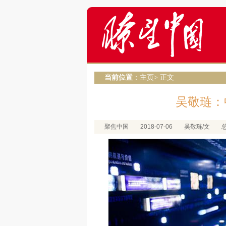
当前位置
：
主页
> 正文
吴敬琏：
聚焦中国
2018-07-06
吴敬琏/文