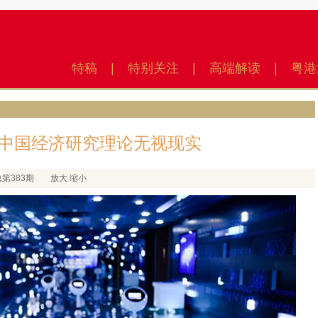
特稿
|
特别关注
|
高端解读
|
粤港
中国经济研究理论无视现实
总第383期
放大
缩小