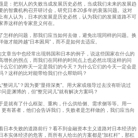
题是：把别人的失败当成发展历史必然，当成我们未来的发展趋
要的智囊机构召开研讨会，研究日本20多年的衰落问题。这对
上有人认为，日本的发展是历史必然，认为我们的发展道路不可
家养这样的专家意义何在。
了怎样的问题，那我们应当如何去做，避免出现同样的问题。换
样做才能跨越“日本困局”，而不是如何去适应。
”的文章当中也经常出现韩国和日本的例子，说这些国家在什么的
高增长的拐点，而我们在同样的时间点上也必然出现这样的问
什么它们的昨天一定是我们的今天？为什么它们的今天一定会是
吗？这样的比对能带给我们什么帮助吗？
么“整词儿”？因为要“显得深奥”。用大家或领导过去没有听说过
学问是渊博的，但“整完词儿”就有解决方案吗？
于是就有了什么框架、重构，什么供给侧、需求侧等等。用一
性，更有甚者，他们会告诉我们，失败者是怎样做的，我们应当向
着日本失败的道路前行？看不到金融资本主义道路对日本经济的
日本实体经济的危害，而所有人给出的方案都是“加杠杆”，那杠