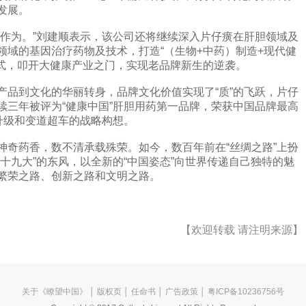
发展。
为。”刘建顺表示，该公司还将继续深入片仔癀在肝胆领域及
领域的基因治疗药物及技术，打造“（生物+中药）制造+现代健
模式，叩开大健康产业之门，实现老品牌新生的逆袭。
到文化的华丽转身，品牌文化价值实现了“质”的飞跃，片仔
续三年被评为“健康中国”肝胆用药第一品牌，荣获中国品牌最高
升级和变道超车的战略构想。
药香，数不清承载殊荣。如今，数百年前在“丝绸之路”上扮
十九大”的东风，以全新的“中国姿态”向世界传递自己独特的魅
繁荣之路、创新之路和文明之路。
【欢迎转载 请注明来源】
关于《瞭望中国》
│
版权页
│
任命书
│
广告政策
│ 粤ICP备10236756号