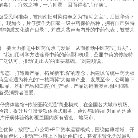
解毒），疗效之神，一片则灵，因而得名“片仔癀”。
民间推崇，被闽南旧时风俗奉之为“镇宅之宝”，后随华侨下
美誉。现如今，片仔癀作为国家一级中药保护品种，拥有自己独特
家非物质文化遗产目录”，并成为蜚声海内外的中药代表，被誉为
，要大力推进中医药传承与发展，从而推动中医药“走出去”，
。“我们用科学方法诠释中药的药理和机理，凸显中药的传统特
泛认可、推动‘走出去’的重要基础。”刘建顺说。
态、打造新产品、拓展新市场”的理念，构建以传统中药为核
药品流通为补充的“一核两翼”大健康产业。发展至今，公司旗下
款护肤品、洗护产品和口腔护理产品，产品远销港澳台地区和韩、
，备受消费者喜爱。
癀体验馆+传统医药流通”商业模式，在全国各大城市机场、
验馆，提升片仔癀专项体验式服务，通过与顾客面对面的沟通，
，片仔癀体验馆将覆盖国内所有省会、地级市。
势，按照“上市公司+PE”资本运营模式，围绕健康领域，开
项目孵化，推动产业链上下游延伸扩张，将资本转化为发展动