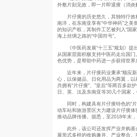
外敷片刻见效，即一片即退癀（消炎
片仔癀的历史悠久，其独特疗效极受
南洋，在东南亚享有“中华神药”之
的知识产权，其制作工艺被列入“国
海上丝绸之路的“中国符号”。
《中医药发展“十三五”规划》提出
从国家层面积极支持中医药走出国门
色优势，是帮助中药进一步获得世界广
近年来，片仔癀药业秉承“顺应新常
心，以保健品、日化用品为两翼，以
共拥有“片仔癀“、”皇后“等两百多
日、英、法及东南亚等30几个国家
同时，构建具有片仔癀特色的“片仔
动车站和旅游景区大力建设片仔癀体
推动品牌传播。据悉，至2018年末
此外，该公司还发挥产业并购基金优
展形式多样的收购兼并、产业整合、