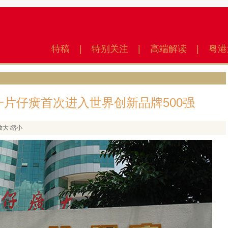
特稿
|
特别关注
|
高端解读
|
粤港
一片仔癀首次进入世界创新品牌500强
放大
缩小