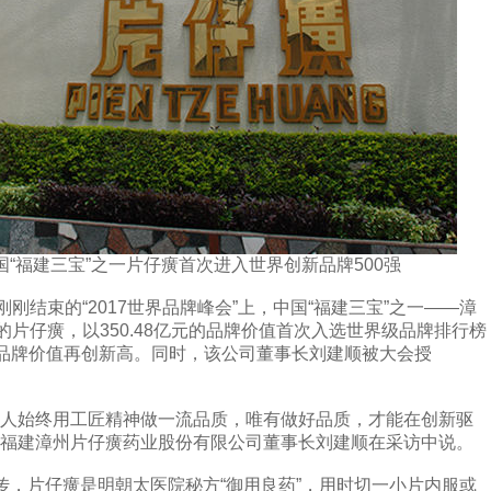
“福建三宝”之一片仔癀首次进入世界创新品牌500强
束的“2017世界品牌峰会”上，中国“福建三宝”之一——漳
片仔癀，以350.48亿元的品牌价值首次入选世界级品牌排行榜
》，品牌价值再创新高。同时，该公司董事长刘建顺被大会授
人始终用工匠精神做一流品质，唯有做好品质，才能在创新驱
国福建漳州片仔癀药业股份有限公司董事长刘建顺在采访中说。
传，片仔癀是明朝太医院秘方“御用良药”，用时切一小片内服或