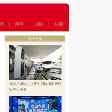
澳
|
两岸
|
国际
|
往期
相关文章
“电动汽车热” 拉开中国能源消费转
折时代序幕