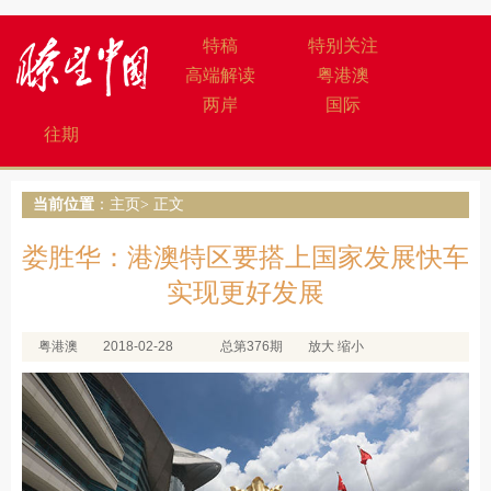
特稿
特别关注
高端解读
粤港澳
两岸
国际
往期
当前位置
：
主页
> 正文
娄胜华：港澳特区要搭上国家发展快车
实现更好发展
粤港澳
2018-02-28
总第376期
放大
缩小