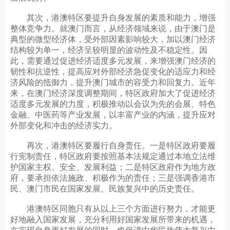
其次，港澳特区要提升自身发展的素质和能力，增强
整体竞争力。就澳门而言，从经济领域来说，由于澳门是
典型的微型经济体，受外部因素影响较大，加以澳门经济
结构较为单一，经济呈较明显的波动性及不稳定性。因
此，需要通过促进经济适度多元发展，来增强澳门经济的
韧性和抗逆性，提高应对外部经济急促变化的适应力和经
济风险的抵御力，提升澳门城市的容受力和回复力。近年
来，在澳门经济深度调整期间，特区政府加大了促进经济
适度多元发展的力度，积极推动以会议为先的会展、特色
金融、中医药等产业发展，以丰富产业的内涵，提升应对
外部变化和冲击的经济实力。
再次，港澳特区要履行自身责任。一是特区政府要履
行宪制责任，特区政府要按照基本法规定通过本地立法维
护国家主权、安全、发展利益；二是特区政府作为地方政
府，要承担依法施政、积极作为的责任；三是强调香港市
民、澳门市民在国家发展、民族复兴中的历史责任。
港澳特区同胞只有从以上三个方面进行努力，才能更
好地融入国家发展，充分利用好国家发展所带来的机遇，