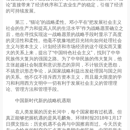
论”直接带来了经济秩序和工农业生产的稳定，引领了经济
的可持续发展。
第三，“猫论”的战略柔性。邓小平在“把发展社会主义
社会的生产力和提高人民的生活水平”作为战略愿景确立之
后，他在寻找实现这一战略愿景的战略手段时显示了高度
的灵活性和柔性。他毫不犹豫地把目光转向如何处理社会
主义与资本主义，计划经济和市场经济的这个现实而又重
大的关系上来，提出了“中国特色社会主义”，找到了中华
民族伟大复兴的强国之路。为了中华民族的伟大复兴，他
主张超越社会制度和意识形态的异同，不计较历史恩怨，
不搞意识形态争论，从国家战略利益出发处理国与国之间
的关系。他不仅不排斥西方资本主义，而且最大限度的学
习和利用西方文明中一切有利于发展社会主义的管理理
论、管理方法和管理手段。
中国新时代新的战略机遇期
在人类发展的历史长河中，每个国家都有过机遇。但
真正能够把握机遇的是凤毛麟角。环球时报2018年1月17
日撰文指出：历史机遇不会再与中国擦肩而过。今天历史