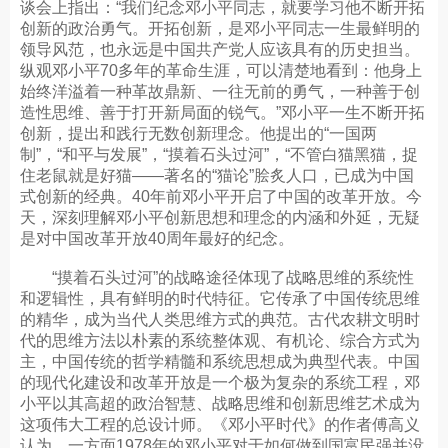
谈会上指出：“我们纪念邓小平同志，就要学习他不断开拓
创新的政治勇气。开拓创新，是邓小平同志一生最鲜明的
领导风范，也永远是中国共产党人应该具有的历史担当。
纵观邓小平70多年的革命生涯，可以清楚地看到：他身上
始终洋溢着一种革故鼎新、一往无前的勇气，一种善于创
造性思维、善于打开新局面的锐气。”邓小平一生不断开拓
创新，提出和践行无数创新理念。他提出的“一国两
制”，“和平与发展”，“摸着石头过河”，“不管白猫黑猫，捉
住老鼠就是好猫——著名的“猫论”脍炙人口，已成为中国
式创新的经典。40年前邓小平开启了中国的改革开放。今
天，深刻理解邓小平创新思想和理念的内涵和外延，无疑
是对中国改革开放40周年最好的纪念。
“摸着石头过河”的战略途径体现了战略思维的系统性
和逻辑性，具有鲜明的时代特征。它传承了中国传统思维
的精华，成为当代人类思维方式的典范。古代农耕文明时
代的思维方法以朴素的系统整体观、有机论、综合方式为
主，中国传统的哲学精髓和系统思想成为典型代表。中国
的现代化建设和改革开放是一个极为复杂的系统工程，邓
小平以其高超的政治智慧、战略思维和创新思维艺术成为
这项伟大工程的总设计师。《邓小平时代》的作者傅高义
认为，一方面1978年的邓小平对于如何做到国富民强并没