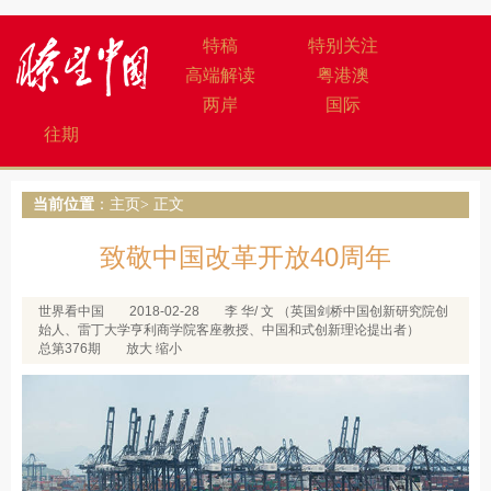
特稿
特别关注
高端解读
粤港澳
两岸
国际
往期
当前位置
：
主页
> 正文
致敬中国改革开放40周年
世界看中国
2018-02-28
李 华/ 文 （英国剑桥中国创新研究院创
始人、雷丁大学亨利商学院客座教授、中国和式创新理论提出者）
总第376期
放大
缩小