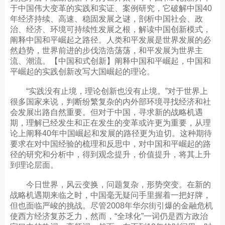
于中国伟大变革的实践和实证、案例研究，它破解中国40
年经济持续、高速、稳固发展之谜，剖析中国社会、政
治、经济、环境可持续性发展之根，解读中国创新模式，
阐释中国和平崛起之路径。人类和平发展是世界发展的必
然趋势，世界前进的步伐浩浩荡荡，和平发展为世界主
流、潮流。【中国和式创新】阐释中国和平崛起，中国和
平崛起的实践创新改写大国崛起的理论。
“实践没有止境，理论创新也没有止境。”对于世界上
很多国家来说，判断纷繁复杂的内外部环境寻找经济和社
会发展出路自然重要。但对于中国，寻求新的战略机遇
期，理解已经发生和正在发生的变革或许更为重要，从理
论上阐释40年中国崛起和发展的路径更为迫切。这种期待
要求在对中国经验的梳理和反思中，对中国和平崛起的路
径的研究和分析中，得到观念提升，价值提升，将其上升
到理论层面。
今日世界，风云变换，问题复杂，形势突变。在新的
战略机遇期来临之时，中国毫无疑问手里握着一把好牌，
但也面临严峻的挑战。尽管2008年华尔街引爆的金融危机
使西方经济复苏乏力，然而，“全球化”一词仍是西方政治