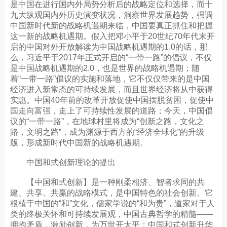
是中国在进行国内外局势分析后的战略定位和选择，而十
九大纵观国内外历史演变状况，洞察世界发展趋势，强调
中国新时代新的战略机遇期来临，中国要真正抓住和把握
这一新的战略机遇期。假入把邓小平于20世纪70年代末开
启的中国对外开放解读为中国战略机遇期的1.0的话，那
么，习近平于2017年正式开启的“一带一路”的倡议，不仅
是中国战略机遇期的2.0，也是世界的战略机遇期；随
着“一带一路”倡议的实施和落地，它不仅仅带来的是中国
经济进入新常态的可持续发展，而且世界经济将从中获得
实惠。中国40年前的改革开放促使中国摆脱贫困，促使中
国走向富强，走上了可持续性发展的道路；今天，中国倡
议的“一带一路”，在地球村里将成为“创新之路，文化之
路，文明之路”，成为渊源于西方的“经济全球化”的升级
版，形成新时代中国新的战略机遇期。
中国和式创新理论的提出
【中国和式创新】是一种刚柔相济、智者求同的共
建、共享、共赢的战略模式，是中国特色的社会创新。它
根植于中国的“和”文化，儒家学说的“和为贵”，道家对于人
类的终极关怀和可持续发展观，中国古典哲学的精髓——
拥抱矛盾，激励创新，为万世开太平；中国和式创新升华