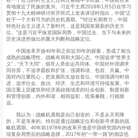
在一个恰当的时空交汇点再次眷顾中华民族，中国前所未
有地接近了民族的复兴。习近平主席2018年1月5日在学习
贯彻十九大精神研讨班开班式上发表讲话时指出，中国“正
处于一个大有可为的历史机遇期。”“经过长期努力，中国
特色社会主义进入了新时代，这是我国发展新的历史方
位。”这是习近平纵览国际局势，中国过去、当下与未来的
历史演进所做出的重大判断和战略定位。
中国改革开放40年和之前近30年的探索，形成了相当
成熟的战略理性、战略布局和大国心态。中国追求“世界主
义”，“天下大同”，倡导人类命运共同体。中国对外强调求
同存异，不追求霸权和扩张，强调和谐、包容、共赢。中
国对内注重民心，把发展民生放在首位。中国强调与时俱
进，追求社会、政治、经济、生态和环境可持续发展。中
国注重上层建筑和经济基础领域里的社会创新、制度创新
和管理创新，内外和谐，相得益彰，统筹兼顾，行稳致
远。
我认为：战略机遇期是自己创造的，不是从天而降
的，不是等来的。特别是通过战略定位和创新寻求新的战
略机遇期。40年前1978年的改革开放是中国研究国内外错
综复杂局势后的战略选择，2017年的“一带一路”的倡议也