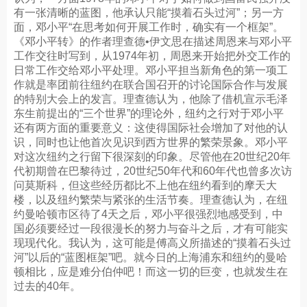
有一张清晰的蓝图，他承认只能“摸着石头过河”；另一方
面，邓小平“在思考如何开展工作时，确实有一个框架”。
《邓小平转》的作者理查德•伊文思在描述周恩来与邓小平
工作交往时写到，从1974年初，周恩来开始把外交工作的
日常工作交给邓小平处理。邓小平担当新角色的第一项工
作就是率团前往纽约在联合国召开的讨论国际合作与发展
的特别大会上的发言。理查德认为，他除了借机宣示毛泽
东生前提出的“三个世界”的理论外，纽约之行对于邓小平
还有两方面的重要意义：这使得国际社会增加了对他的认
识，同时也让他首次见识到西方世界的繁荣景象。邓小平
对这次纽约之行留下很深刻的印象。尽管他在20世纪20年
代初期曾在巴黎待过，20世纪50年代和60年代也曾多次访
问莫斯科，但这些经历都比不上他在纽约看到的摩天大
楼，以及纽约繁荣与紧张的生活节奏。理查德认为，在纽
约曼哈顿市区待了4天之后，邓小平很强烈地感受到，中
国必须要经过一段很漫长的努力与奋斗之后，才有可能实
现现代化。我认为，这可能是傅高义所描述的“摸着石头过
河”以后的“蓝图框架”吧。就今日的上海浦东和纽约的曼哈
顿相比，应是难分伯仲吧！而这一切的巨变，也就发生在
过去的40年。