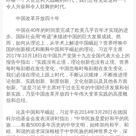
呼唤一个大智慧和大战略的时代，我们正在见证这样一个
令人兴奋和令人鼓舞的时代。
中国改革开放四十年
中国在40年的时间里完成了欧美几乎百年才实现的进
步。国际社会用“奇迹”来描述中国的巨大发展成就。然
而，如何从理论上，从学术上解读中国崛起？世界呼唤中
国的创新模式和阐释中国和平崛起的理论。习近平主席
2017年10月18日在中国共产党第十九次全国代表大会上的
报告中指出：“实践没有止境，理论创新也没有止境。世界
每时每刻都在发生变化，中国也每时每刻都在发生变化，
我们必须在理论上跟上时代，不断认识规律，不断推进理
论创新、实践创新、制度创新、文化创新以及其他各方面
创新。”这是习近平主席对于过去五年的中国经济发展和创
新实践，乃至中国改革开放四十年伟大变革实践的高度概
括和总结。
论及中国和平崛起，习近平在2014年3月28日在德国
科尔伯基金会发表演讲时指出：“中华民族是爱好和平的民
族……有着5000多年历史的中华文明，始终崇尚和平、和
睦、和谐的追求深深根植于中华民族的精神世界之中，深