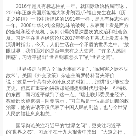
2016年是具有标志性的一年。就国际政治格局而论，
2016年正像美国斯坦福大学弗朗西斯•福山先生在其《历
史之终结》一书中所描述的1991年一样，是具有标志性的
一年。2008年华尔街金融泡沫的破裂，从表面上看是西方
的金融和经济危机，实则引爆的是深层次的政治和社会危
及。习近平在世界经济论坛2017年年会开幕式上发表主旨
演讲时指出，今天，人们生活在一个矛盾的世界之中。“放
眼世界，我们面对的是百年未有之大变局。”“许多人感到
困惑”，习近平提出“ 世界到底怎么了”的“世界之问”。
世界将走向何方？“临大事而不乱”，“临利害之际不失
故常”。美国《外交政策》杂志主编罗特科普夫评价
说：“这是一个具有分水岭意义的时刻……演讲很少能改变
历史。但真正重要的讲话却能捕捉到时代思潮中一些特殊
的东西，而习近平做到了这一点。”瑞士联邦委员兼经济、
教研部长施奈德－阿曼表示，“习主席是一位高瞻远瞩的政
治家，他的讲话不仅代表了中国人民的利益，也与全世界
人民的福祉息息相关。”
国际舆论关注习近平的“世界之问”，更关注习近平
的“世界之答”。习近平在十九大报告中指出：“大道之行，