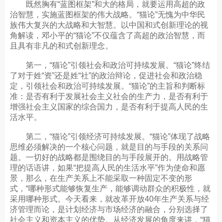
既然胸有“蓝图框架”和大的格局，就要运用高超的政
治智慧，实施蓝图框架的伟大战略。“猫论”无愧为中华民
族伟大复兴的大战略和大智慧。以中国和式创新理论的视
角解读，邓小平的“猫论”不仅蕴含了高超的政治智慧，而
且具有非凡的和式创新理念。
第一，“猫论”引领社会和政治可持续发展。“猫论”终结
了对于姓“资”还是姓“社”的政治辩论，促进社会和政治稳
定，引领社会和政治可持续发展。“猫论”的主旨和判断标
准：是否有利于发展社会主义社会的生产力，是否有利于
增强社会主义国家的综合国力，是否有利于提高人民的生
活水平。
第二，“猫论”引领经济可持续发展。“猫论”体现了战略
思维必须解决的一个核心问题，就是目的与手段的关系问
题。一切好的战略都是围绕目的与手段展开的。用战略管
理的话语讲，如果“把提高人民的生活水平”作为使命和愿
景，那么，在生产关系上不能采取一种固定不变的形
式，“哪种形式能够恢复生产，能够调动群众的积极性，就
采用哪种形式。今天看来，就改革开放40年生产关系与经
济管理而论，是计划经济与市场经济的融合，分别选择了
社会主义和资本主义的优势。从经济发展的角度来讲，“猫