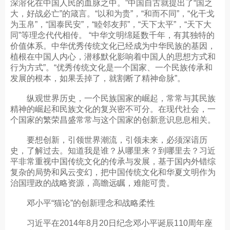
深溶化在中国人民的血脉之中。”中国自古就提出了“国之
大，好战必亡”的箴言。“以和为贵”，“和而不同”，“化干戈
为玉帛”，“国泰民安”，“睦邻友邦”，“天下太平”，“天下大
同”等理念代代相传。 “中华文明绵延数千年，有其独特的
价值体系。中华优秀传统文化已经成为中华民族的基因，
植根在中国人内心，潜移默化影响着中国人的思想方式和
行为方式”。“优秀传统文化是一个国家、一个民族传承和
发展的根本，如果丢掉了，就割断了精神命脉”。
纵观世界历史，一个民族国家的崛起，常常与其民族
精神的崛起和民族文化的复兴密不可分。在现代社会，一
个国家的繁荣昌盛常常与这个国家的创新意识息息相关。
要想创新，引领世界潮流，引领未来，必须深谙历
史，了解过去。知道我是谁？从哪里来？到哪里去？习近
平非常重视中国传统文化的传承与发展，基于国内外错综
复杂的局势和风云变幻，把中国传统文化和华夏文明作为
治国理政的战略资源，高瞻远瞩，难能可贵。
邓小平“猫论”的创新理念和战略柔性
习近平在2014年8月20日纪念邓小平诞辰110周年座