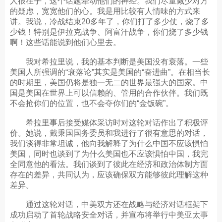
人很在乎，这个话题牵动他们的神经。我们尽量减少对方
的疑虑，宽宽他们的心。我是用比较有人情味的方式来
讲。我说，冷战结束20多年了，你们打了多少仗，烧了多
少钱！特别是伊拉克战争、阿富汗战争，你们烧了多少钱
啊！这些话能说到他们心里去。
我对希拉里说，我的基本判断是美国没有衰落。一些
美国人所强调的“衰落论”其实是美国的“奋进曲”。在相当长
的时期里，美国仍将是独一无二的世界最强大的国家。中
国是美国在世界上可以信赖的、管用的合作伙伴。我们既
不会抢你们的位置，也不会夺你们的“金饭碗”。
希拉里事后接受媒体采访时对这轮对话作出了积极评
价。她说，戴秉国国务委员和我进行了很有意思的对话，
我们谈得非常坦诚，他向我解释了为什么中国不应该惧怕
美国，同时也谈到了为什么美国也不应该惧怕中国，我完
全同意他的看法。我们谈到了彼此在经济和政治体制方面
存在的差异，共同认为，应该确保双方能够彼此理解这种
差异。
通过这轮对话，中美双方还在战略与经济对话框架下
成功启动了首轮战略安全对话，并宣布将举行中美亚太事