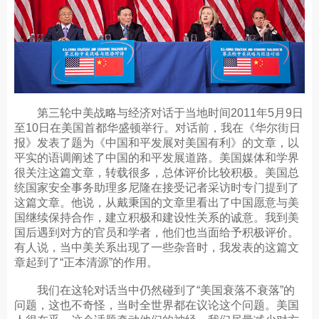
第三轮中美战略与经济对话于当地时间2011年5月9日
至10日在美国首都华盛顿举行。对话前，我在《华尔街日
报》发表了题为《中国和平发展对美国有利》的文章，以
平实的语调阐述了中国的和平发展道路。美国媒体和学界
很关注这篇文章，转载很多，总体评价比较积极。美国总
统国家安全事务助理多尼隆在接受记者采访时专门提到了
这篇文章。他说，从戴秉国的文章里看出了中国愿意与美
国继续保持合作，建立积极和建设性关系的诚意。我到美
国后遇到对方的官员和学者，他们也当面给予积极评价。
有人说，当中美关系出现了一些杂音时，我发表的这篇文
章起到了“正本清源”的作用。
我们在这轮对话当中仍然碰到了“美国衰落不衰落”的
问题，这也不奇怪，当时全世界都在议论这个问题。美国