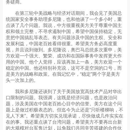
务磋商。
在第三轮中美战略与经济对话期间，我会见了美国总
统国家安全事务助理多尼隆，也和他谈了一个多小时，重
点谈了几个问题。我说，中方很重视美方关于尊重中国主
权和领土完整，不寻求遏制中国，希望中国保持稳定，无
意把中国搞乱等表态。有关问题涉及中国的主权、安全和
发展利益，中国老百姓看得很重。希望美方务必高度重
视，并且说到做到。多尼隆说，奥巴马总统多次重申，美
方欢迎一个强大、繁荣、成功和在国际事务中发挥更大作
用的中国。他个人觉得，应该再加上一条，美方欢迎一个
稳定的中国。他还特别补充说，这可不是空洞的口号，而
是美方的战略和政策。在我记忆中，“稳定”两个字是美方
头一次加上的。
我和多尼隆还谈到了关于美国放宽高技术产品对华出
口限制的问题。我强调，这既是经济问题，也是政治问
题，涉及美国在中国老百姓心目中的信誉。美方在这个问
题上是做过积极表态的。但迄今为止还是“只听楼梯响，不
见人下来”。希望美方切实兑现承诺，尽快做成几件实实在
在的事。我还重点谈了台湾问题，希望美方不要再出台新
的大规模对台军售计划，以免我们共同辛苦搭建的合作伙