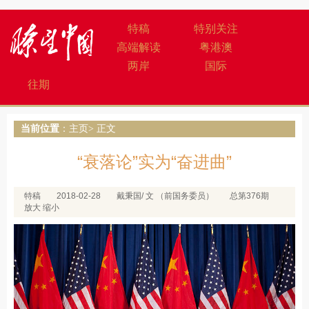
特稿
特别关注
高端解读
粤港澳
两岸
国际
往期
当前位置
：
主页
> 正文
“衰落论”实为“奋进曲”
特稿
2018-02-28
戴秉国/ 文 （前国务委员）
总第376期
放大
缩小