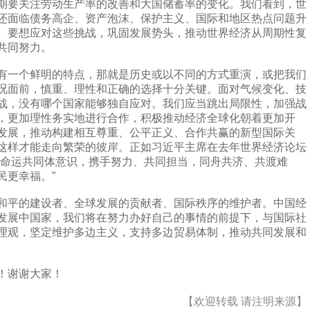
期要关注劳动生产率的改善和大国储蓄率的变化。我们看到，世
还面临债务高企、资产泡沫、保护主义、国际和地区热点问题升
。要想应对这些挑战，巩固发展势头，推动世界经济从周期性复
共同努力。
一个鲜明的特点，那就是历史或以不同的方式重演，或把我们
况面前，慎重、理性和正确的选择十分关键。面对气候变化、技
战，没有哪个国家能够独自应对。我们应当跳出局限性，加强战
，更加理性务实地进行合作，积极推动经济全球化朝着更加开
发展，推动构建相互尊重、公平正义、合作共赢的新型国际关
这样才能走向繁荣的彼岸。正如习近平主席在去年世界经济论坛
类命运共同体意识，携手努力、共同担当，同舟共济、共渡难
民更幸福。”
平的建设者、全球发展的贡献者、国际秩序的维护者。中国经
发展中国家，我们将在努力办好自己的事情的前提下，与国际社
理观，坚定维护多边主义，支持多边贸易体制，推动共同发展和
！谢谢大家！
【欢迎转载 请注明来源】