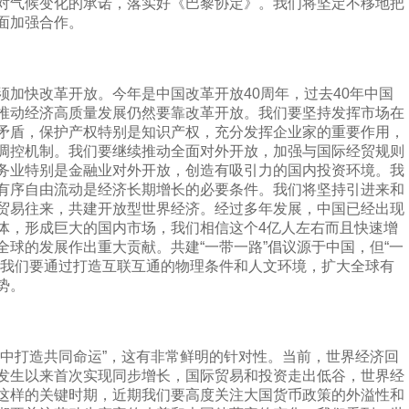
对气候变化的承诺，落实好《巴黎协定》。我们将坚定不移地把
面加强合作。
快改革开放。今年是中国改革开放40周年，过去40年中国
推动经济高质量发展仍然要靠改革开放。我们要坚持发挥市场在
矛盾，保护产权特别是知识产权，充分发挥企业家的重要作用，
调控机制。我们要继续推动全面对外开放，加强与国际经贸规则
务业特别是金融业对外开放，创造有吸引力的国内投资环境。我
有序自由流动是经济长期增长的必要条件。我们将坚持引进来和
贸易往来，共建开放型世界经济。经过多年发展，中国已经出现
体，形成巨大的国内市场，我们相信这个4亿人左右而且快速增
球的发展作出重大贡献。共建“一带一路”倡议源于中国，但“一
，我们要通过打造互联互通的物理条件和人文环境，扩大全球有
势。
打造共同命运”，这有非常鲜明的针对性。当前，世界经济回
发生以来首次实现同步增长，国际贸易和投资走出低谷，世界经
这样的关键时期，近期我们要高度关注大国货币政策的外溢性和