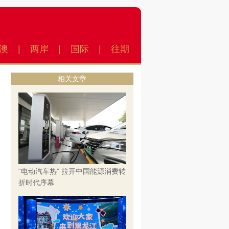
澳
|
两岸
|
国际
|
往期
相关文章
“电动汽车热” 拉开中国能源消费转
折时代序幕