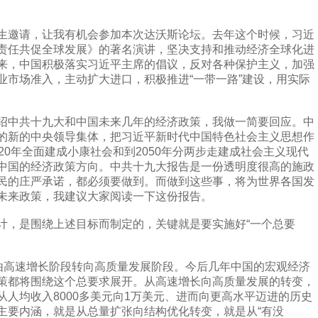
邀请，让我有机会参加本次达沃斯论坛。去年这个时候，习近
责任共促全球发展》的著名演讲，坚决支持和推动经济全球化进
来，中国积极落实习近平主席的倡议，反对各种保护主义，加强
业市场准入，主动扩大进口，积极推进“一带一路”建设，用实际
中共十九大和中国未来几年的经济政策，我做一简要回应。中
的新的中央领导集体，把习近平新时代中国特色社会主义思想作
20年全面建成小康社会和到2050年分两步走建成社会主义现代
中国的经济政策方向。中共十九大报告是一份透明度很高的施政
民的庄严承诺，都必须要做到。而做到这些事，将为世界各国发
未来政策，我建议大家阅读一下这份报告。
，是围绕上述目标而制定的，关键就是要实施好“一个总要
高速增长阶段转向高质量发展阶段。今后几年中国的宏观经济
策都将围绕这个总要求展开。从高速增长向高质量发展的转变，
人均收入8000多美元向1万美元、进而向更高水平迈进的历史
主要内涵，就是从总量扩张向结构优化转变，就是从“有没