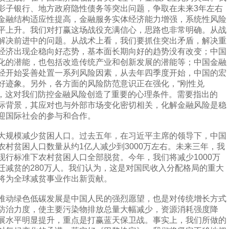
影子银行、地方政府隐性债务等突出问题，争取在未来3年左右
金融结构适应性提高，金融服务实体经济能力增强，系统性风险
平上升。我们对打赢这场战役充满信心，思路也非常明确。从战
解决前进中的问题。从战术上看，我们要抓住突出矛盾，解决重
经济出现企稳向好态势，基本面长期向好的趋势没有改变；中国
化的潜能，也包括改造传统产业和创新发展的潜能等；中国金融
经开始妥善处置一系列风险因素，从去年四季度开始，中国的宏
好迹象。另外，各方面的风险防范意识正在强化，“刚性兑
变，这对我们防控金融风险创造了重要的心理条件。需要指出的
际背景，其应对也与外部市场变化密切相关，化解金融风险是稳
迎国际社会的参与和合作。
规模减少贫困人口。过去五年，在习近平主席的领导下，中国
村贫困人口数量从约1亿人减少到3000万左右。未来三年，我
现行标准下农村贫困人口全部脱贫。今年，我们将减少1000万
迁减贫的280万人。我们认为，这是对国民收入分配格局的重大
将为全球减贫事业作出新贡献。
动绿色低碳发展是中国人民的强烈愿望，也是对传统增长方式
防治力度，使主要污染物排放总量大幅减少，资源消耗强度降
展水平明显提升，重点是打赢蓝天保卫战。事实上，我们所做的