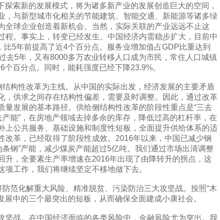
态下探索新的发展模式，将为诸多新产业的发展创造巨大的空间，
业，与新型城市化相关的节能建筑、智能交通、新能源等诸多绿
为全球企业创造着新机会。当然，实际关联的产业远远不止这
过程。事实上，转变已经发生。中国经济内需稳步扩大，目前中
%，比5年前提高了近4个百分点。服务业增加值占GDP比重达到
。过去5年，又有8000多万农业转移人口成为市民，常住人口城镇
近6个百分点。同时，能耗强度已经下降23.9%。
结构性改革为主线。从中国的实际出发，经济发展的主要矛盾
化，供求之间存在结构性偏差，需要及时调整。因此，通过改革
质量发展的基本路径。供给侧结构性改革的阶段性重点是“三去
去产能”，在房地产领域去掉多余的库存，降低过高的杠杆率，在
补上公共服务、基础设施和制度性短板，全面提升供给体系的适
性改革，已经取得了阶段性成效。2016年以来，中国已减少钢
吨“地条钢”产能，减少煤炭产能超过5亿吨。我们通过市场出清调整
回升，全要素生产率增速在2016年出现了由降转升的拐点，这
这项工作，我们将继续坚定不移地做下去。
防范化解重大风险、精准脱贫、污染防治三大攻坚战。按照“木
们发展中的三个最突出的短板，从而确保全面建成小康社会。
坚战。在中国经济面临的各类风险中，金融风险尤为突出。我