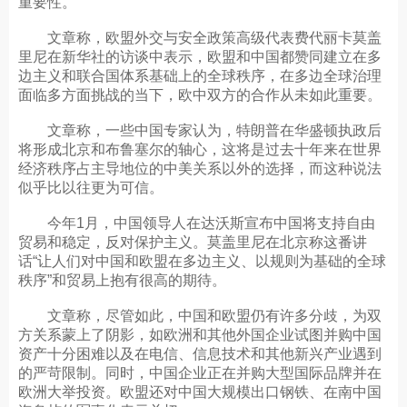
重要性。
文章称，欧盟外交与安全政策高级代表费代丽卡莫盖
里尼在新华社的访谈中表示，欧盟和中国都赞同建立在多
边主义和联合国体系基础上的全球秩序，在多边全球治理
面临多方面挑战的当下，欧中双方的合作从未如此重要。
文章称，一些中国专家认为，特朗普在华盛顿执政后
将形成北京和布鲁塞尔的轴心，这将是过去十年来在世界
经济秩序占主导地位的中美关系以外的选择，而这种说法
似乎比以往更为可信。
今年1月，中国领导人在达沃斯宣布中国将支持自由
贸易和稳定，反对保护主义。莫盖里尼在北京称这番讲
话“让人们对中国和欧盟在多边主义、以规则为基础的全球
秩序”和贸易上抱有很高的期待。
文章称，尽管如此，中国和欧盟仍有许多分歧，为双
方关系蒙上了阴影，如欧洲和其他外国企业试图并购中国
资产十分困难以及在电信、信息技术和其他新兴产业遇到
的严苛限制。同时，中国企业正在并购大型国际品牌并在
欧洲大举投资。欧盟还对中国大规模出口钢铁、在南中国