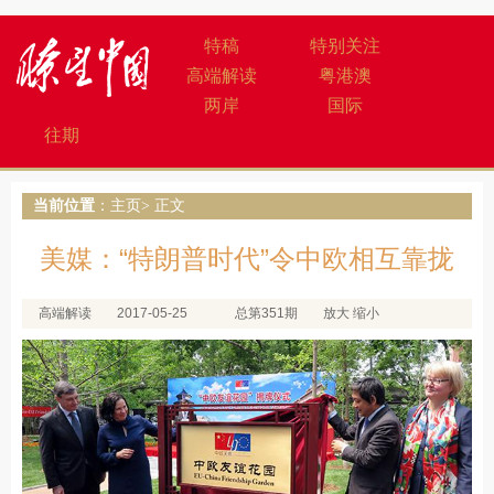
特稿
特别关注
高端解读
粤港澳
两岸
国际
往期
当前位置
：
主页
> 正文
美媒：“特朗普时代”令中欧相互靠拢
高端解读
2017-05-25
总第351期
放大
缩小