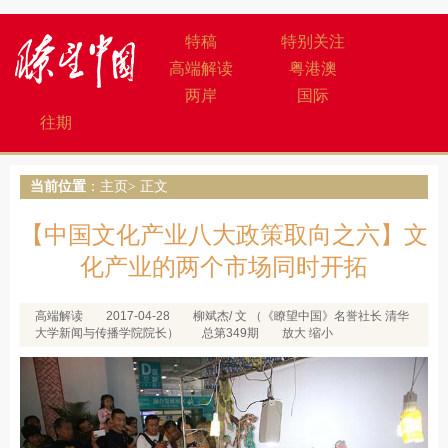
特稿
特别关注
高端解读
粤港澳
两岸
国际
往期
当前位置
：
主页
> 正文
【中国文化产业八大政策取向之六】文
化产业的两个市场同时开拓
高端解读
2017-04-28
柳斌杰/ 文 （《瞭望中国》名誉社长 清华
大学新闻与传播学院院长）
总第349期
放大
缩小