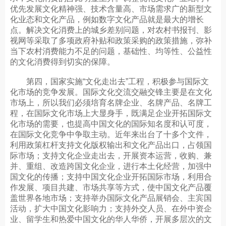
优先发展文化精神强、技术含量高、市场需求广的新型文
化业态和文化产品，例如数字文化产品就是最大的增长
点。解决文化消费上的城乡差别问题，对农村书报刊、影
视网等采取了多项政府补贴和政策采购的政策措施，弥补
当下农村消费能力不足的问题，基础性、均等性、公益性
的文化消费得到切实的保障。
第四，国家实施“文化走出去”工程，积极参与国际文
化市场的竞争发展。国际文化交流交融交锋主要是在文化
市场上，所以我们必须培育名牌企业、名牌产品、名牌工
程，在国际文化市场上大显身手，既满足企业开拓国际文
化市场的需要，也提高中国文化的国际知名度和认可度，
在国际文化竞争中争取主动。近年来出台了十多个文件，
利用政策杠杆支持文化版权输出和文化产品出口，占领国
际市场；支持文化企业走出去，开展资本运营，收购、兼
并、重组、改造跨国文化企业，进行本土化经营，加强中
国文化的传播；支持中国文化企业开拓国际市场，利用合
作发展、项目共建、市场共享等方式，使中国文化产品覆
盖世界各地市场；支持举办国际文化产品展销会、主宾国
活动，扩大中国文化影响力；支持外交人员、在外中资企
业、留学生和热爱中国文化的华人华侨，开展多层次的文