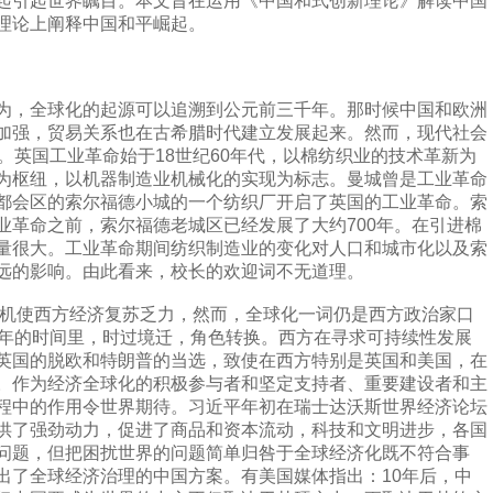
起引起世界瞩目。本文旨在运用《中国和式创新理论》解读中国
理论上阐释中国和平崛起。
，全球化的起源可以追溯到公元前三千年。那时候中国和欧洲
加强，贸易关系也在古希腊时代建立发展起来。然而，现代社会
。英国工业革命始于18世纪60年代，以棉纺织业的技术革新为
为枢纽，以机器制造业机械化的实现为标志。曼城曾是工业革命
都会区的索尔福德小城的一个纺织厂开启了英国的工业革命。索
业革命之前，索尔福德老城区已经发展了大约700年。在引进棉
量很大。工业革命期间纺织制造业的变化对人口和城市化以及索
远的影响。由此看来，校长的欢迎词不无道理。
机使西方经济复苏乏力，然而，全球化一词仍是西方政治家口
0年的时间里，时过境迁，角色转换。西方在寻求可持续性发展
英国的脱欧和特朗普的当选，致使在西方特别是英国和美国，在
。作为经济全球化的积极参与者和坚定支持者、重要建设者和主
程中的作用令世界期待。习近平年初在瑞士达沃斯世界经济论坛
供了强劲动力，促进了商品和资本流动，科技和文明进步，各国
问题，但把困扰世界的问题简单归咎于全球经济化既不符合事
出了全球经济治理的中国方案。有美国媒体指出：10年后，中