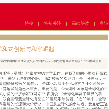
特稿
|
特别关注
|
高端解读
|
粤港
国和式创新与和平崛起
（英国剑桥中国创新研究院创始人 中国香港GEC国际教育学院荣誉校长 中国和式创新
曼切斯特（曼城）的索尔福德大学工作。在我入职的小型欢迎仪式
大学，来到全球化的心脏。”我对校长的欢迎词不是十分理解，一
一直想验证校长的这句话。全球化起源于什么地方？什么时候开
回答这些问题已不重要。重要的是，今天哪个国家是全球化的主
贝尔奖的经济学家阿马蒂亚.森所说：“全球化丰富了世界的科
联合国预测全球化有望在21世纪消除贫困。”近20年来，全球
界发展的潮流和大势所趋。中国从全球化的参与者、受益者正逐