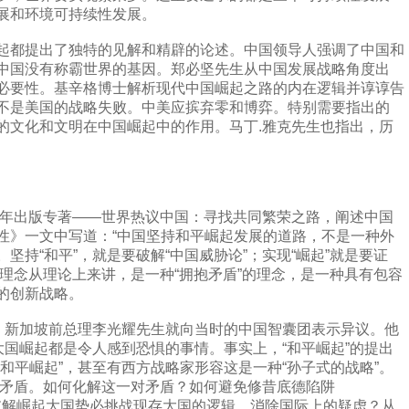
展和环境可持续性发展。
都提出了独特的见解和精辟的论述。中国领导人强调了中国和
中国没有称霸世界的基因。郑必坚先生从中国发展战略角度出
必要性。基辛格博士解析现代中国崛起之路的内在逻辑并谆谆告
不是美国的战略失败。中美应摈弃零和博弈。特别需要指出的
的文化和文明在中国崛起中的作用。马丁.雅克先生也指出，历
年出版专著——世界热议中国：寻找共同繁荣之路，阐述中国
性》一文中写道：“中国坚持和平崛起发展的道路，不是一种外
坚持“和平”，就是要破解“中国威胁论”；实现“崛起”就是要证
起”理念从理论上来讲，是一种“拥抱矛盾”的理念，是一种具有包容
的创新战略。
新加坡前总理李光耀先生就向当时的中国智囊团表示异议。他
大国崛起都是令人感到恐惧的事情。事实上，“和平崛起”的提出
和平崛起”，甚至有西方战略家形容这是一种“孙子式的战略”。
一对矛盾。如何化解这一对矛盾？如何避免修昔底德陷阱
略误判，破解崛起大国势必挑战现存大国的逻辑，消除国际上的疑虑？从