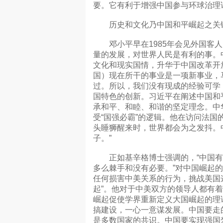
要。它有利于增强中国参与环球治理
历史和文化乃中国和平崛起之关
邓小平早在1985年会见外国客人
量的发展，对世界人民是有利的事。
文化和现实国情，升华于中国改革开
国）现在所干的事业是一项新事业，
过。所以，我们没有现成的经验可学
国特色的创新。习近平在阐述中国和
承和平、和睦、和谐的坚定理念。中
受“国强必霸”的逻辑。他在访问法国
头睡狮醒来时，世界都会为之发抖。
子。”
正如基辛格博士强调的，“中国有很强的
多么棘手和没有必要。”对中国崛起
任何损害中美关系的行为，挑战美国
起”。他对于中美双方的领导人都有
崛起促使学界重新定义大国崛起的理
搞建设，一心一意谋发展。中国要走
是多数国家的共识。中国要实现强国