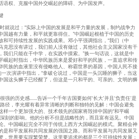
话语权、克服中国外交崛起的障碍、为中国发声。
键
时就说过：“实际上中国的发展是和平力量的发展，制约战争力
中国越有力量，和平就更靠得住。”中国崛起根植于中国的历史
放和可持续性发展的实践成果。邓小平强调指出，“我们（中
马克思没有讲过，我们前人没有做过，其他社会主义国家没有干
，我们只能在干中学，在实践中摸索。”换一句话说，这就是中
平崛起时指出，中华民族历来是爱好和平的民族，一直追求和传
华民族的血液里没有侵略他人、称霸世界的基因，中国人民不接
的一次演讲中指出，“拿破仑说过，中国是一头沉睡的狮子，当这
中国这头狮子已经醒了，但这是一只和平的、可亲的、文明的狮
历史感......告诉一个千年古国要如何‘长大’并且‘负责任’是
的路径，李光耀有着异常清晰的判断和独特的见解：中国会避免
这样一个更加强大的、技术领先的国家将毁掉中国的“和平崛
着深刻的影响。他的分析不但是战略性的，而且富有远见。中国
论。中国崛起完全不同于传统上西方大国崛起的模式。聚精会神
的是和平发展和共同发展的强国之路。而和平发展与共同发展又
梦，世界要实现繁荣梦。这里要追求的都是三个可持续性发展：