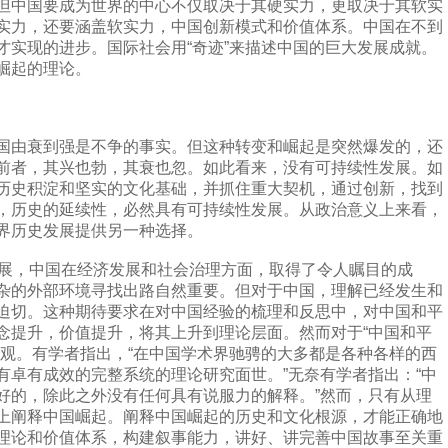
但中国要成为世界的中心不仅取决于其硬实力，更取决于其软实
实力，还要涵盖软实力，中国创新模式和价值体系。中国在不到
才实现的进步。国际社会用“奇迹”来描述中国的巨大发展成就。
崛起的理论。
由衰到强是不争的事实。但这种转变和崛起是突然爆发的，还
前者，其兴也勃，其衰也忽。如此看来，没有可持续性发展。如
历史积淀和坚实的文化基础，并抓住重大契机，通过创新，找到
，历史的延续性，必然具有可持续性发展。从政治意义上来看，
界历史发展提供另一种选择。
展，中国在经济发展和社会治理方面，取得了令人瞩目的成
杂的外部环境寻找出路自然重要。但对于中国，理解已经发生和
迫切。这种期待要求在对中国经验的梳理和反思中，对中国和平
念提升，价值提升，将其上升到理论层面。然而对于“中国和平
乐观。有学者指出，“在中国学术界驰骋的大多都是各种各样的西
有卓有成效的完整系统的理论研究面世。”无奈有学者指出：“中
好的，除此之外没有任何具有说服力的解释。”然而，只有从理
上阐释中国崛起。阐释中国崛起的历史和文化根源，才能正确地
理论和价值体系，构建叙事能力，讲好、讲完善中国故事至关重