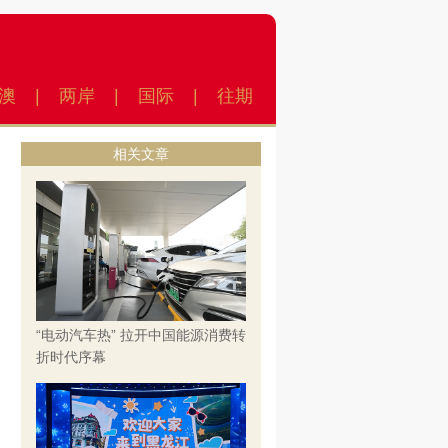
澳
|
两岸
|
国际
|
往期
相关文章
“电动汽车热” 拉开中国能源消费转
折时代序幕