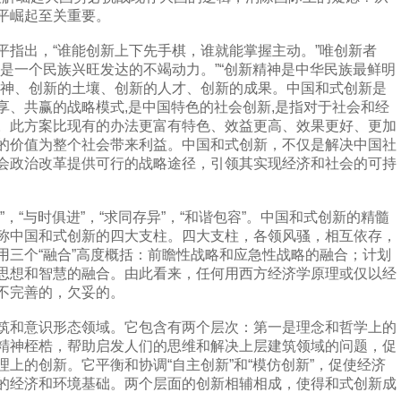
平崛起至关重要。
出，“谁能创新上下先手棋，谁就能掌握主动。”唯创新者
是一个民族兴旺发达的不竭动力。”“创新精神是中华民族最鲜明
精神、创新的土壤、创新的人才、创新的成果。中国和式创新是
享、共赢的战略模式,是中国特色的社会创新,是指对于社会和经
。此方案比现有的办法更富有特色、效益更高、效果更好、更加
的价值为整个社会带来利益。中国和式创新，不仅是解决中国社
会政治改革提供可行的战略途径，引领其实现经济和社会的可持
“与时俱进”，“求同存异”，“和谐包容”。中国和式创新的精髓
称中国和式创新的四大支柱。四大支柱，各领风骚，相互依存，
用三个“融合”高度概括：前瞻性战略和应急性战略的融合；计划
思想和智慧的融合。由此看来，任何用西方经济学原理或仅以经
不完善的，欠妥的。
和意识形态领域。它包含有两个层次：第一是理念和哲学上的
精神桎梏，帮助启发人们的思维和解决上层建筑领域的问题，促
上的创新。它平衡和协调“自主创新”和“模仿创新”，促使经济
的经济和环境基础。两个层面的创新相辅相成，使得和式创新成