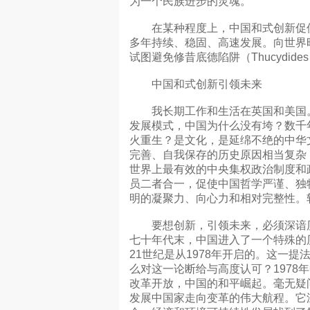
为一个民族进步的灵魂。
在某种程度上，中国和式创新促使
多年持续、稳固、高速发展。向世界
试图避免修昔底德陷阱（Thucydides
中国和式创新引领未来
我长期工作和生活在英国和美国。
发展模式，中国为什么没有垮？数千
火重生？是文化，是延绵不绝的中华
完善、自我保存的历史原因相当复杂
世界上最有效的中央集权政治制度和
员二者合一，促使中国哲学严谨、独
明的凝聚力、向心力和相对完整性。
要想创新，引领未来，必须深谙历
七十年代末，中国进入了一个特殊的
21世纪是从1978年开启的。这一
么对这一论断给与高度认可？1978
改革开放，中国的和平崛起。毫无疑
发展中国家走向变革的伟大航程。它