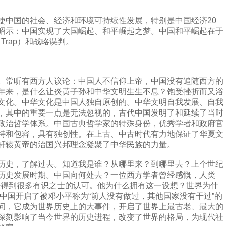
中国的社会、经济和环境可持续性发展，特别是中国经济20
昭示：中国实现了大国崛起、和平崛起之梦。中国和平崛起在于
 Trap）和战略误判。
常听有西方人议论：中国人不信仰上帝，中国没有追随西方的
年来，是什么让炎黄子孙和中华文明生生不息？饱受挫折而又浴
文化。中华文化是中国人独自原创的。中华文明自我发展、自我
，其中的重要一点是无法忽视的，古代中国发明了和延续了当时
政治哲学体系。中国古典哲学家的特殊身份，优秀学者和政府官
特和包容，具有独创性。在上古、中古时代有力地保证了华夏文
轩辕黄帝的治国兴邦理念凝聚了中华民族的力量。
史，了解过去。知道我是谁？从哪里来？到哪里去？上个世纪
历史发展时期。中国向何处去？一位西方学者曾经感慨，人类
提法得到很多有识之士的认可。他为什么拥有这一设想？世界为什
年中国开启了被邓小平称为“前人没有做过，其他国家没有干过”的
问，它成为世界历史上的大事件，开启了世界上最古老、最大的
深刻影响了当今世界的历史进程，改变了世界的格局，为现代社