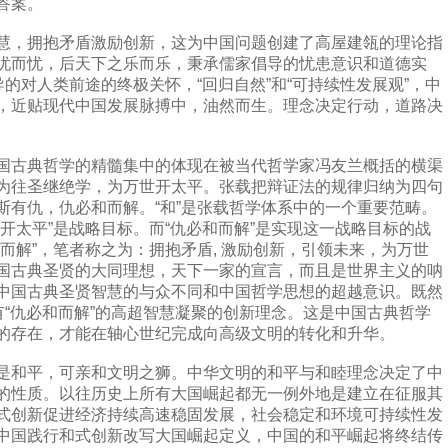
答案。
，拥抱矛盾激励创新，这为中国问题创建了高屋建瓴的理论指
忧而忧，后天下之乐而乐，秉承儒家倡导的忧患意识和道德实
导的对人类前途的终极关怀，“回归自然”和“可持续性发展观”，中
，近贴现代中国发展脉搏中，油然而生。理念决定行动，道路决
古典哲学的精髓集中的体现在被当代哲学家冯友兰概括的横渠
为往圣继绝学，为万世开太平。张载把辩证法的规律归纳为四句
斯有仇，仇必和而解。“和”是张载哲学体系中的一个重要范畴。
开太平”是战略目标。而“仇必和而解”是实现这一战略目标的战
而解”，笔者称之为：拥抱矛盾, 激励创新，引领未来，为万世
国古典圣贤的大同理想，天下一家的宣言，而且是世界主义的呐
中国古典圣贤智慧的与众不同和中国哲学思想的超越意识。既然
有“仇必和而解”的高超智慧凝聚的创新理念。这是中国古典哲学
的存在，才能在轴心世纪完成向高级文明的转化和升华。
和平，可亲和文明之狮。中华文明的和平与和睦理念决定了中
的性质。以往历史上所有大国崛起都无一例外地是建立在征服其
式创新促进经济持续高速稳固发展，社会稳定和环境可持续性发
中国践行和式创新改写大国崛起定义，中国的和平崛起将终结传