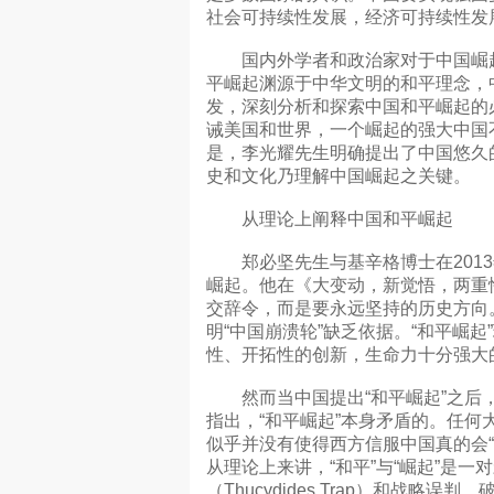
社会可持续性发展，经济可持续性发
国内外学者和政治家对于中国崛起
平崛起渊源于中华文明的和平理念，
发，深刻分析和探索中国和平崛起的
诫美国和世界，一个崛起的强大中国
是，李光耀先生明确提出了中国悠久
史和文化乃理解中国崛起之关键。
从理论上阐释中国和平崛起
郑必坚先生与基辛格博士在2013
崛起。他在《大变动，新觉悟，两重
交辞令，而是要永远坚持的历史方向。
明“中国崩溃轮”缺乏依据。“和平崛
性、开拓性的创新，生命力十分强大
然而当中国提出“和平崛起”之后，
指出，“和平崛起”本身矛盾的。任何
似乎并没有使得西方信服中国真的会“
从理论上来讲，“和平”与“崛起”是
（Thucydides Trap）和战