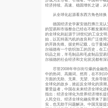
步成为主导者、引领者。中国和平崛
经济持续、高速、稳固增长之谜，从
从全球化起源看东西方角色转换
德国经济史学家安德烈弗兰克认为
的贸易和市场整合已经在不断发展和
的全球化则起源于18世纪的工业文明
始，以瓦特蒸汽机的改良和广泛使用
的开路先锋。据史料记载，位于曼城
尔福德有一个纺织加工的历史，在工
织品之前，羊毛制品和毛皮制品贸易
尔福德的社会经济和文化状况都有深
尽管2008年华尔街引爆的金融危
中的热词、高频词。然而，在不到1
方面的无助、无果、无望、无奈导致
全球化的故乡，掀起反全球化的浪潮
要受益者，中国在未来经济全球化进
指出：经济全球化为世界经济增长提
人民交往。经济全球化确实带来了新
实，也无助于问题解决。中国无疑提