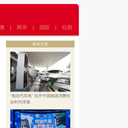
澳
|
两岸
|
国际
|
往期
相关文章
“电动汽车热” 拉开中国能源消费转
折时代序幕