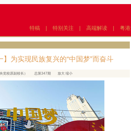
特稿
|
特别关注
|
高端解读
|
粤港
一】为实现民族复兴的“中国梦”而奋斗
（中央党校原副校长）
总第347期
放大
缩小