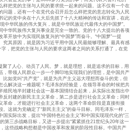
么样把党的主张与人民的要求统一起来的问题。这不仅有一个在
的问题，还有一个在党代会召开后怎么样把党的意志转化为人民
书记的党中央在十八大后先抓了十八大精神的传达和宣讲，在此
实现中华民族的伟大复兴，就是中华民族近代最伟大的中国梦”。
同中华民族伟大复兴事业是完全一致的。党的十八大提出的各项
革开放中为实现民族复兴的“中国梦”而奋斗。“中国梦”一提
。究其原因，就是因为习近平用中国人民最能够理解、最具有感
三个字，把党的主张与人民的要求这两者之间的关系打通了，在党
凝聚了人心、动员了人民。梦，就是理想，就是追求的目标，用
伍，带领人民群众一步一个脚印地实现我们的理想，是中国共产
。比如党叫“共产党”，就是为共产主义远大理想而奋斗的党，但
怎么解决这一难题呢？毛泽东的经验是，在领导革命的时候把共
半殖民地半封建社会这一基本国情结合起来，从实际出发指出中
帝反封建的新民主主义革命，第二步是进行社会主义革命；同时
义革命，才能进行社会主义革命，这两个革命阶段是直接衔接
段。这就为党确定了“新民主主义”的奋斗目标。同毛泽东一样，
国实际出发，提出“中国特色社会主义”和中国实现现代化的“三
的第三步战略目标，又进一步提出“紧紧抓住21世纪头20年这一
”，这些战略构想都是中国改革和发展的阶段性目标。中国共产